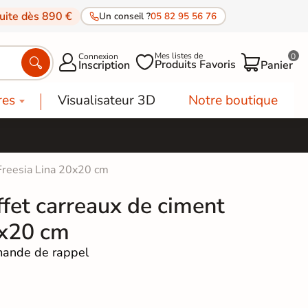
tuite dès 890 €
Un conseil ?
05 82 95 56 76
Mes listes de
Connexion
0




Produits Favoris
Inscription
Panier
res
Visualisateur 3D
Notre boutique
 Freesia Lina 20x20 cm
ffet carreaux de ciment
0x20 cm
ande de rappel