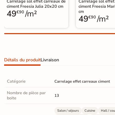
Carrelage sol effet carreaux de
Carrelage sol effet
Carrelage extra fin
ciment Freesia Julia 20x20 cm
ciment Freesia Ma
49
/m²
cm
€90
Voir tous les
49
/m²
€90
formats
PAR FINITION
Carrelage poli /
semi-poli
Détails du produit
Livraison
Carrelage brillant
Échantillons gratuits
Catégorie
Carrelage effet carreaux ciment
ÉCHANTILLONS
Nombre de pièce par
GRATUITS
13
boite
Échantillons
GRATUITS
*
Salon / séjours
Cuisine
Hall / cou