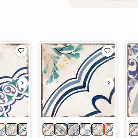



