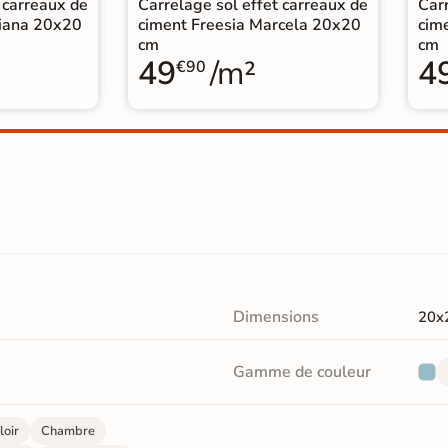
 carreaux de
Carrelage sol effet carreaux de
Carr
riana 20x20
ciment Freesia Marcela 20x20
cim
cm
cm
49
/m²
4
€90
Dimensions
20x
Gamme de couleur
loir
Chambre