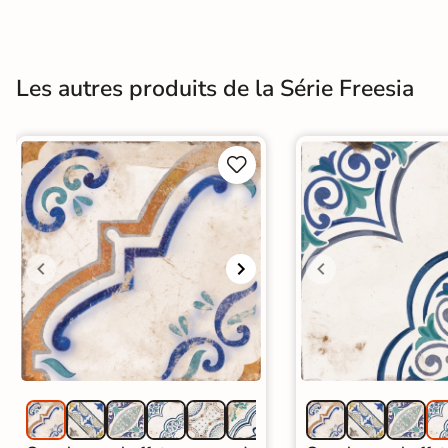
Terre
cuite &
Les autres produits de la Série Freesia
tomette
Parement


mural
intérieur
PAR FORME &
DIMENSION
Carrelage
hexagonal
Carrelage très
grand format