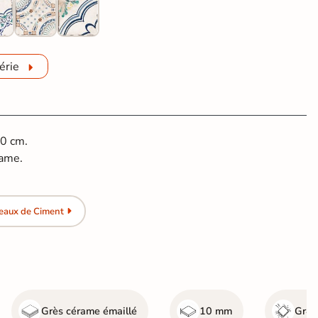
érie
20 cm.
rame.
eaux de Ciment
Grès cérame émaillé
10 mm
Gr4 -