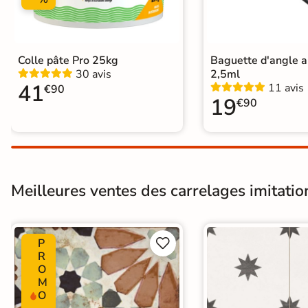
Carrelage carreaux de ciment
|
Ca
Carrelage Bleu
|
Carrelage 20x20
Catégories
Carrelage salon moderne
|
Carrel
Carrelage WC
Colle pâte Pro 25kg
Baguette d'angle 
30 avis
2,5ml
41
11 avis
€90
19
€90
Meilleures ventes des carrelages imitatio
P


R
O
M
O