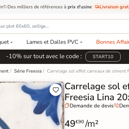
in
Des milliers de références à
prix d'usine
Livraison gra
quet
Lames et Dalles PVC
Bonnes Affai
-10% sur tout avec le code :
START10
ment
Série Freesia
Carrelage sol effet carreaux de ciment
Carrelage sol e


Freesia Lina 2
Demande de devis
Dem


49
/m²
€90