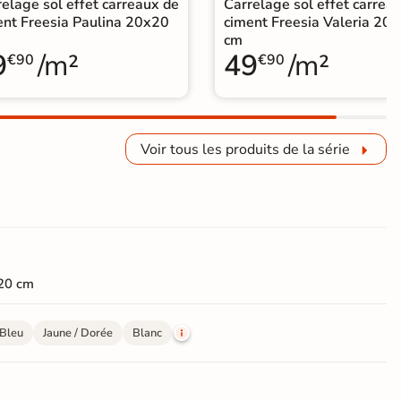
elage sol effet carreaux de
Carrelage sol effet carrea
ent Freesia Paulina 20x20
ciment Freesia Valeria 20
cm
9
/m²
49
/m²
€90
€90
Voir tous les produits de la série
20 cm
Bleu
Jaune / Dorée
Blanc