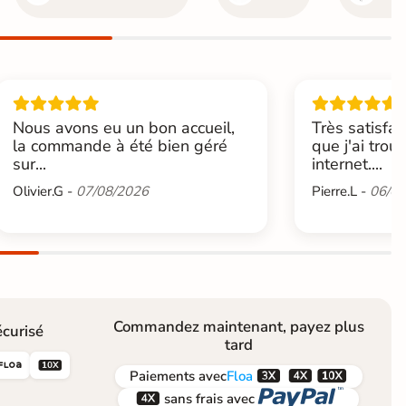
Nous avons eu un bon accueil,
Très satisfai
la commande à été bien géré
que j'ai trou
sur...
internet....
Olivier.G -
07/08/2026
Pierre.L -
06/08
Commandez maintenant, payez plus
curisé
tard





Paiements
avec
Floa


sans frais avec