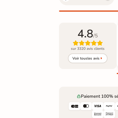
4.8
/5

sur 3320 avis clients
Voir tous
les avis
Paiement 100% sé



