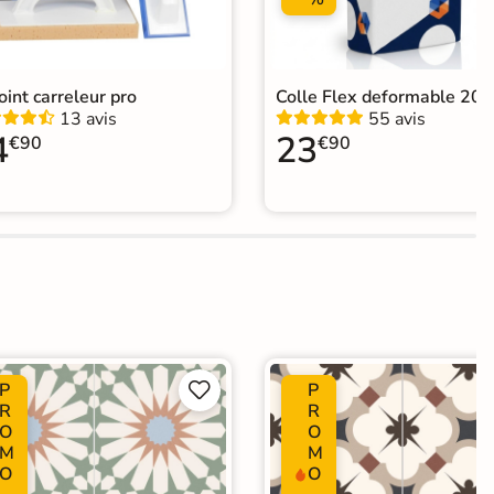
joint carreleur pro
Colle Flex deformable 20k
13 avis
55 avis
4
23
€90
€90
P
P


R
R
O
O
M
M
O
O