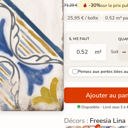
-30%
sur le prix pu
71,28 €
25,95 € / boîte
0.52 m² pa
IL ME FAUT
QUA
m²
Soit
Pensez aux pertes liées a
Ajouter au pan
Disponible - Livré sous 3 à 

Décors :
Freesia Lina