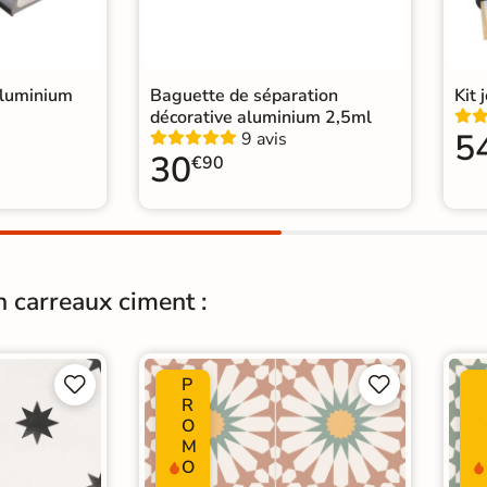
rrelage Blanc
|
 cm
|
Carrelage sol cuisine
|
age Chambre
|
aluminium
Baguette de séparation
Kit 
décorative aluminium 2,5ml
5
9 avis
30
€90
n carreaux ciment :
P




R
O
M
O