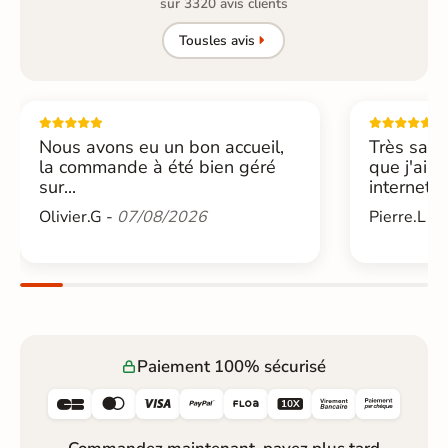
sur 3320 avis clients
Tous
les avis
Nous avons eu un bon accueil,
Très sati
la commande à été bien géré
que j'ai 
sur...
internet....
Olivier.G -
07/08/2026
Pierre.L -
Paiement 100% sécurisé





