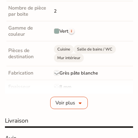
Nombre de pièce
2
par boite
Gamme de
Vert
couleur
Cuisine
Salle de bains / WC
Pièces de
destination
Mur intérieur
Fabrication
Grès pâte blanche
Epaisseur
8 mm
Bords
rectifié
Voir plus
Finition
Mate
Livraison
Surface
Structurée