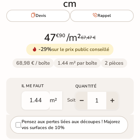
cm


Devis
Rappel
47
/m²
€90
67,47 €
-29%
sur le prix public conseillé
68,98 € / boîte
1.44 m² par boîte
2 pièces
IL ME FAUT
QUANTITÉ
m²
Soit
Pensez aux pertes liées aux découpes ! Majorez
vos surfaces de 10%