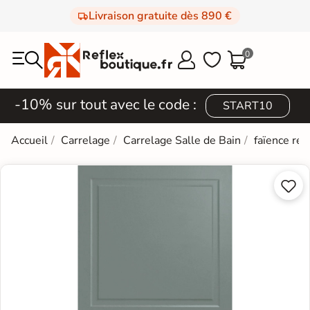
Livraison gratuite dès 890 €
0



-10% sur tout avec le code :
START10
Accueil
Carrelage
Carrelage Salle de Bain
faïence rét

