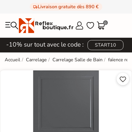
Livraison gratuite dès 890 €
0



-10% sur tout avec le code :
START10
Accueil
Carrelage
Carrelage Salle de Bain
faïence rét

