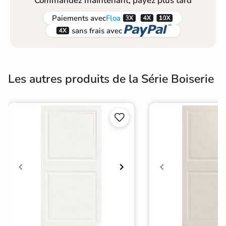
Commandez maintenant, payez plus tard



Paiements
avec
Floa


sans frais avec
Les autres produits de la Série Boiserie

