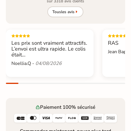
sur 3318 avis clients
Tous
les avis
Les prix sont vraiment attractifs.
RAS
L’envoi est ultra rapide. Le colis
Jean Bapti
était...
Noellia.Q -
04/08/2026
Paiement 100% sécurisé





