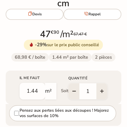
cm


Devis
Rappel
47
/m²
€90
67,47 €
-29%
sur le prix public conseillé
68,98 € / boîte
1.44 m² par boîte
2 pièces
IL ME FAUT
QUANTITÉ
m²
Soit
Pensez aux pertes liées aux découpes ! Majorez
vos surfaces de 10%