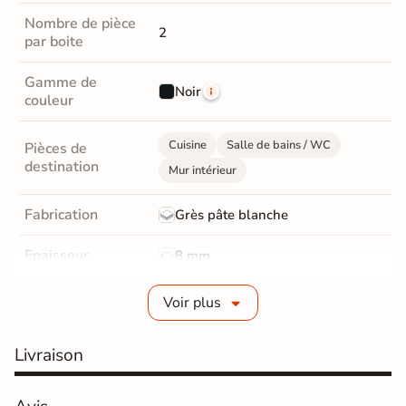
Nombre de pièce
2
par boite
Gamme de
Noir
couleur
Cuisine
Salle de bains / WC
Pièces de
destination
Mur intérieur
Fabrication
Grès pâte blanche
Epaisseur
8 mm
Bords
rectifié
Voir plus
Finition
Mate
Livraison
Surface
Structurée