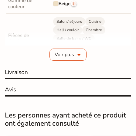
Gamme de
Beige
couleur
Salon / séjours
Cuisine
Hall / couloir
Chambre
Pièces de
Salle de bains / WC
destination
Bureau / Commerce
Mur intérieur
Voir plus
Sol intérieur
Fabrication
Grès cérame émaillé
Livraison
Epaisseur
8 mm
Avis
Résistance à
Gr4 - Très résistant
l'usure
Les personnes ayant acheté ce produit
Masse colorée
Non
ont également consulté
Bords
rectifié