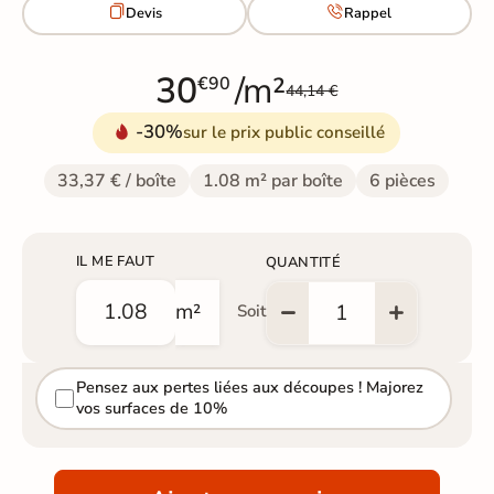


Devis
Rappel
30
/m²
€90
44,14 €
-30%
sur le prix public conseillé
33,37 € / boîte
1.08 m² par boîte
6 pièces
IL ME FAUT
QUANTITÉ
m²
Soit
Pensez aux pertes liées aux découpes ! Majorez
vos surfaces de 10%