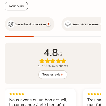
Voir plus
Garantie Anti-casse
Grès cérame émaillé
4.8
/5

sur 3320 avis clients
Tous
les avis
Nous avons eu un bon accueil,
Très sati
la commande à été bien géré
que j'ai 