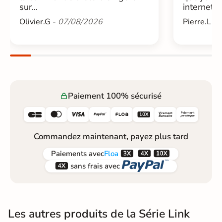
sur...
internet....
Olivier.G -
07/08/2026
Pierre.L -
Paiement 100% sécurisé






Commandez maintenant, payez plus tard



Paiements
avec
Floa


sans frais avec
Les autres produits de la Série Link