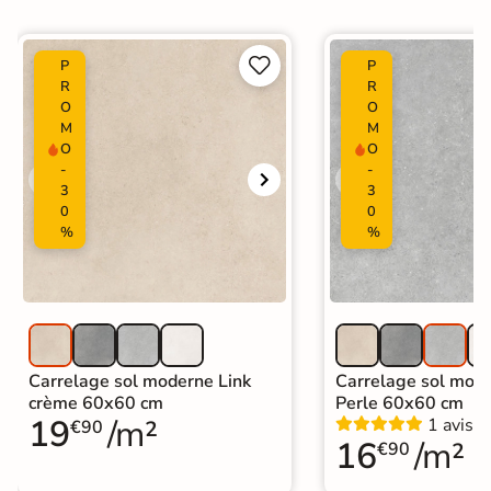


P
P
R
R
O
O
M
M
O
O
-
-
3
3
0
0
%
%
Carrelage sol moderne Link
Carrelage sol mode
crème 60x60 cm
Perle 60x60 cm
19
/m²
1 avis
€90
16
/m²
€90