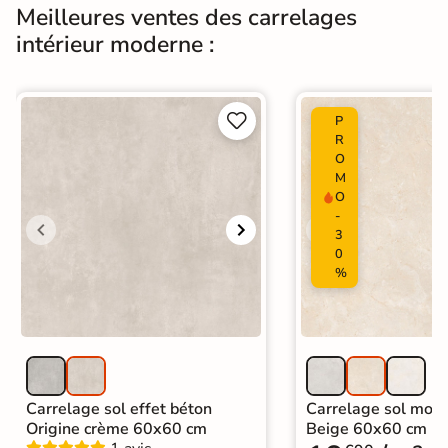
Meilleures ventes des carrelages
Origine
Espagne
intérieur moderne :
Carrelage design
|
Carrelage Beige
|
Carrelage 30x60 cm
|
Carrelage intérieur / extérieur
Catégories
identique


P
|
Carrelage sol cuisine
|
R
Carrelage salon moderne
|
O
M
Carrelage Chambre
|
Carrelage WC
O
-
3
0
%
Carrelage sol effet béton
Carrelage sol mode
Origine crème 60x60 cm
Beige 60x60 cm