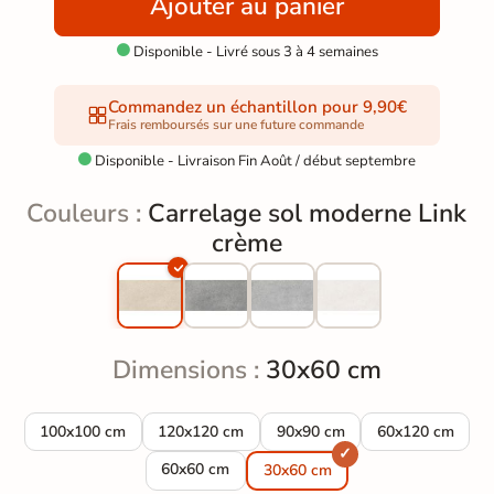
Ajouter au panier
Disponible - Livré sous 3 à 4 semaines

Commandez un échantillon pour 9,90€
Frais remboursés sur une future commande
Disponible - Livraison Fin Août / début septembre

Couleurs :
Carrelage sol moderne Link
crème
Dimensions :
30x60 cm
Carrelage sol moderne Link crème 100x100 cm
Carrelage sol moderne Link crème 120x120 cm
Carrelage sol moderne Link c
Carrelage sol m
100x100 cm
120x120 cm
90x90 cm
60x120 cm
Carrelage sol moderne Link crème 60x60 cm
60x60 cm
30x60 cm