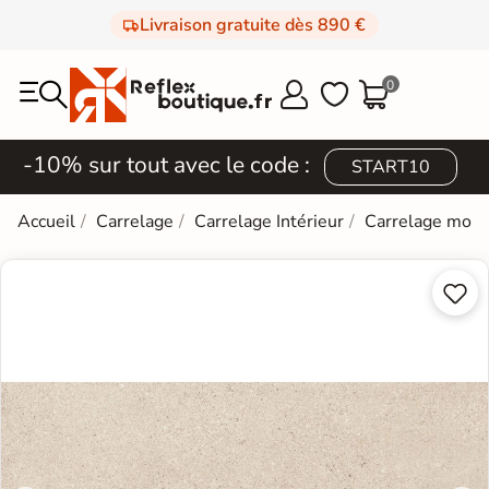
Livraison gratuite dès 890 €
0



-10% sur tout avec le code :
START10
Accueil
Carrelage
Carrelage Intérieur
Carrelage mod

