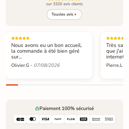
sur 3320 avis clients
Tous
les avis
Nous avons eu un bon accueil,
Très sati
la commande à été bien géré
que j'ai 
sur...
internet....
Olivier.G -
07/08/2026
Pierre.L -
Paiement 100% sécurisé





