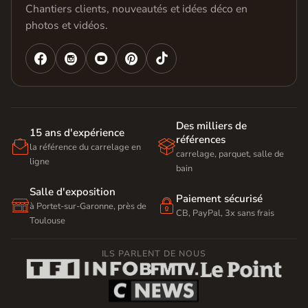
Chantiers clients, nouveautés et idées déco en
photos et vidéos.




Des milliers de
15 ans d'expérience
références


la référence du carrelage en
carrelage, parquet, salle de
ligne
bain
Salle d'exposition
Paiement sécurisé


à Portet-sur-Garonne, près de
CB, PayPal, 3x sans frais
Toulouse
ILS PARLENT DE NOUS