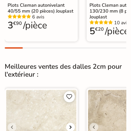
A poser directement sur sable, gravier
Plots Cleman autonivelant
Plots Cleman auton
Pose
ou herbe
40/55 mm (20 pièces) Jouplast
130/230 mm (8 piè
6 avis
Jouplast
A coller sur ancien carrelage
3
/pièce
10 avis
€90
5
/pièce
€20
Normes
Certification CE
Origine
Italie
Pose collée
Pose sur plots
Type de pose
Meilleures ventes des dalles 2cm pour
Pose sur plots
l'extérieur :
5 plots par dalle préconisé par le
Utilisation
fabricant pour une résistance accrue.


Carrelage Beige
|
Catégories
Carrelage sur plot effet pierre
|
Dalle travertin