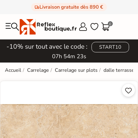
Livraison gratuite dès 890 €
0



-10% sur tout avec le code :
START10
07h 54m 22s
Accueil
Carrelage
Carrelage sur plots
dalle terrasse 2

