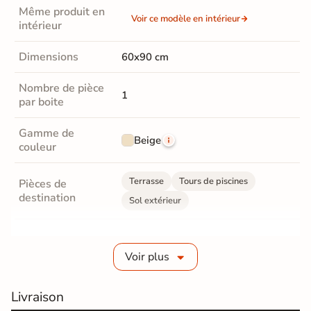
Même produit en
Voir ce modèle en intérieur
intérieur
Dimensions
60x90 cm
Nombre de pièce
1
par boite
Gamme de
Beige
couleur
Terrasse
Tours de piscines
Pièces de
destination
Sol extérieur
Fabrication
Grès cérame épaisseur 2 cm
Voir plus
Epaisseur
20 mm
Livraison
Coefficient
R11 - Très antidérapant