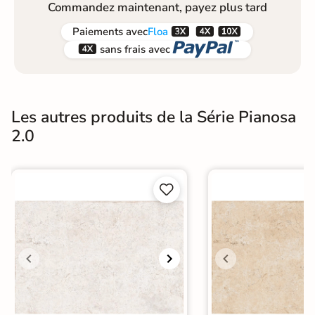
Commandez maintenant, payez plus tard



Paiements
avec
Floa


sans frais avec
Les autres produits de la Série Pianosa
2.0

