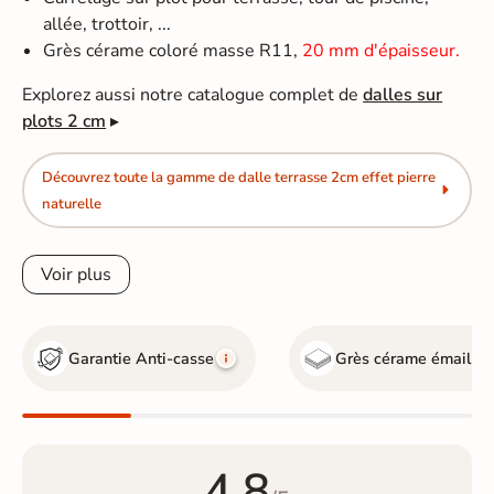
allée, trottoir, ...
Grès cérame coloré masse R11,
20 mm d'épaisseur.
Explorez aussi notre catalogue complet de
dalles sur
plots 2 cm
▸
Découvrez toute la gamme de dalle terrasse 2cm effet pierre
naturelle
Voir plus
Garantie Anti-casse
Grès cérame émaillé
G
4.8