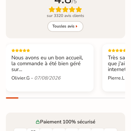
/5

sur 3320 avis clients
Tous
les avis
Nous avons eu un bon accueil,
Très sati
la commande à été bien géré
que j'ai 
sur...
internet....
Olivier.G -
07/08/2026
Pierre.L -
Paiement 100% sécurisé