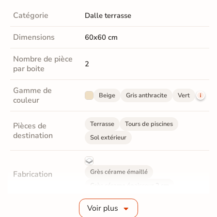
Catégorie
Dalle terrasse
Dimensions
60x60 cm
Nombre de pièce
2
par boite
Gamme de
Beige
Gris anthracite
Vert
couleur
Terrasse
Tours de piscines
Pièces de
destination
Sol extérieur
Grès cérame émaillé
Fabrication
Grès cérame épaisseur 2 cm
Voir plus
Epaisseur
20 mm