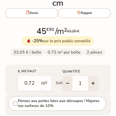
cm


Devis
Rappel
45
/m²
€90
61,20 €
-25%
sur le prix public conseillé
33,05 € / boîte
0.72 m² par boîte
2 pièces
IL ME FAUT
QUANTITÉ
m²
Soit
Pensez aux pertes liées aux découpes ! Majorez
vos surfaces de 10%