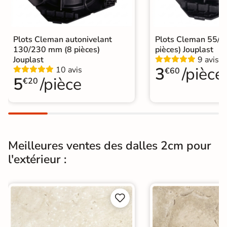
Variation de la
V4
couleur
Conditionnement
Boite
Plots Cleman autonivelant
Plots Cleman 55/
130/230 mm (8 pièces)
pièces) Jouplast
Choix
1er Choix
Jouplast
9 avis
3
/pièce
10 avis
€60
5
/pièce
€20
A coller sur chape
A poser sur plot
A poser directement sur sable, gravier
Pose
ou herbe
A coller sur ancien carrelage
Meilleures ventes des dalles 2cm pour
Normes
Certification CE
l'extérieur :
Origine
Espagne
Pose collée
Pose sur plots


Type de pose
Pose sur plots