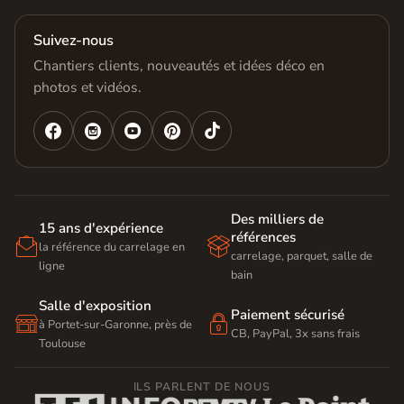
Suivez-nous
Chantiers clients, nouveautés et idées déco en
photos et vidéos.




Des milliers de
15 ans d'expérience
références


la référence du carrelage en
carrelage, parquet, salle de
ligne
bain
Salle d'exposition
Paiement sécurisé


à Portet-sur-Garonne, près de
CB, PayPal, 3x sans frais
Toulouse
ILS PARLENT DE NOUS