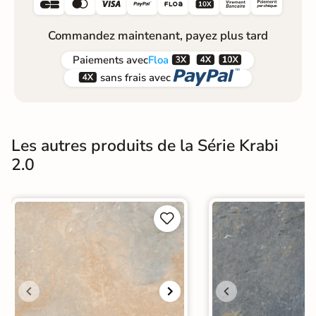






Commandez maintenant, payez plus tard



Paiements
avec
Floa


sans frais avec
Les autres produits de la Série Krabi
2.0

