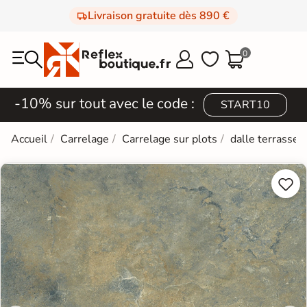
Livraison gratuite dès 890 €
0



-10% sur tout avec le code :
START10
Accueil
Carrelage
Carrelage sur plots
dalle terrasse 

