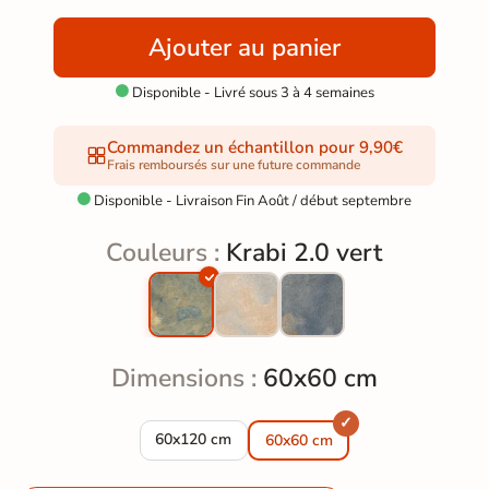
Ajouter au panier
Disponible - Livré sous 3 à 4 semaines

Commandez un échantillon pour 9,90€
Frais remboursés sur une future commande
Disponible - Livraison Fin Août / début septembre

Couleurs :
Krabi 2.0 vert
Dimensions :
60x60 cm
Dalle extérieur effet pierre Krabi 2.0 vert R11 
60x120 cm
60x60 cm