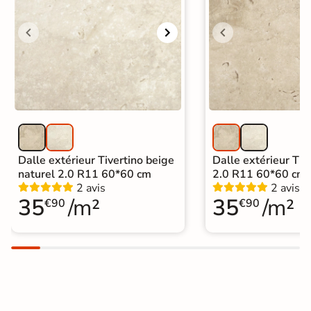
Carrelage 60x60
|
Carrelage Beige
|
Catégories
Carrelage Vert
|
Carrelage sur plot effet pierre
Dalle extérieur Tivertino beige
Dalle extérieur Tive
naturel 2.0 R11 60*60 cm
2.0 R11 60*60 cm
2 avis
2 avis
35
/m²
35
/m²
€90
€90