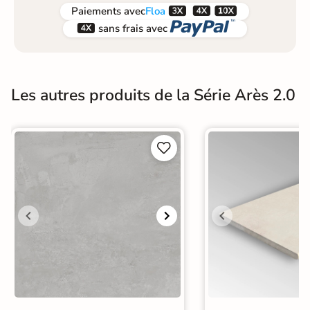



Paiements
avec
Floa


sans frais avec
Les autres produits de la Série Arès 2.0

