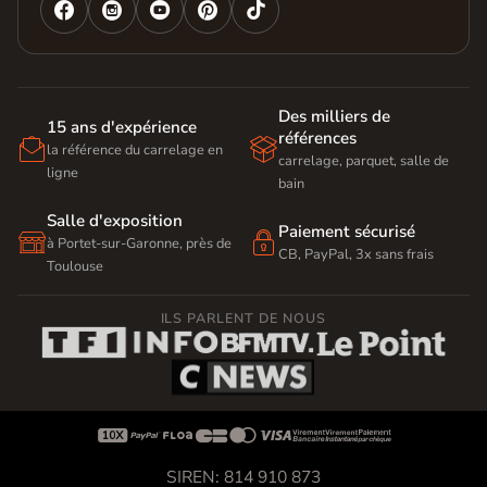




Des milliers de
15 ans d'expérience
références


la référence du carrelage en
carrelage, parquet, salle de
ligne
bain
Salle d'exposition
Paiement sécurisé


à Portet-sur-Garonne, près de
CB, PayPal, 3x sans frais
Toulouse
ILS PARLENT DE NOUS









SIREN: 814 910 873