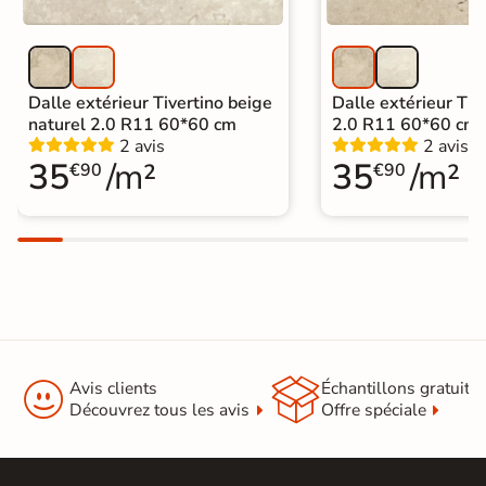
Carrelage 60x60
|
Carrelage Beige
|
Carrelage moderne sur plot
|
Livraison express
|
Catégories
Dalle extérieur Tivertino beige
Dalle extérieur Tive
Carrelage extérieur Livraison
naturel 2.0 R11 60*60 cm
2.0 R11 60*60 cm
express
2 avis
2 avis
|
Dalle sur plots livraison express
35
/m²
35
/m²
€90
€90


Avis clients
Échantillons gratuit
Découvrez tous les avis
Offre spéciale