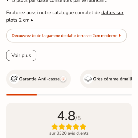
5 plots par dalle conseillés par le fabricant.
Explorez aussi notre catalogue complet de
dalles sur
plots 2 cm
▸
Découvrez toute la gamme de dalle terrasse 2cm moderne
Voir plus
Garantie Anti-casse
Grès cérame émaillé
G
4.8
/5

sur 3320 avis clients