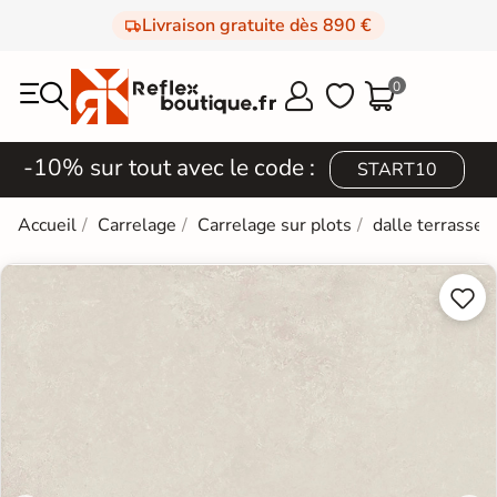
Livraison gratuite dès 890 €
0



-10% sur tout avec le code :
START10
Accueil
Carrelage
Carrelage sur plots
dalle terrasse

