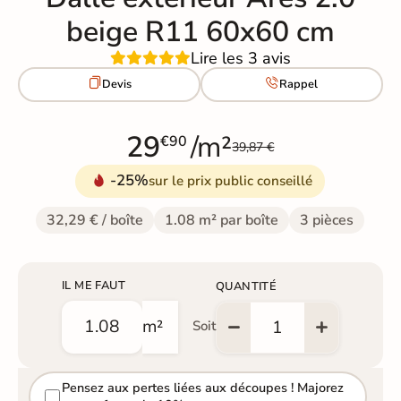
beige R11 60x60 cm
Lire les 3 avis


Devis
Rappel
29
/m²
€90
39,87 €
-25%
sur le prix public conseillé
32,29 € / boîte
1.08 m² par boîte
3 pièces
IL ME FAUT
QUANTITÉ
m²
Soit
Pensez aux pertes liées aux découpes ! Majorez