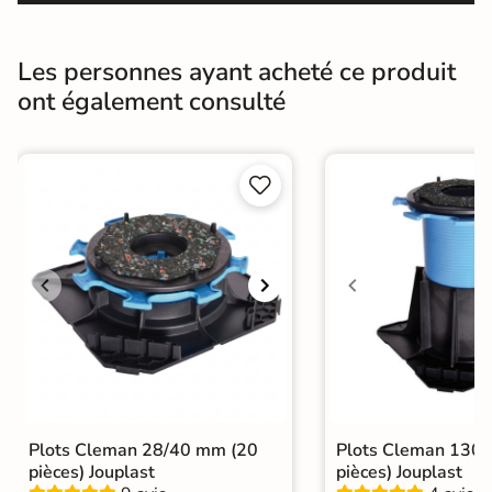
Coefficient
R11 - Très antidérapant
antidérapant
Les personnes ayant acheté ce produit
ont également consulté
Résistance à
GR5 - Ultra-résistant
l'usure
Masse colorée
Non


Bords
rectifié
Finition
Mate
Surface
Antidérapante
Nombres de
24
tampons
Résistant au Gel
Oui
Plots Cleman 28/40 mm (20
Plots Cleman 130
pièces) Jouplast
pièces) Jouplast
Variation de la