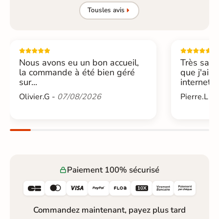
Tous
les avis
Nous avons eu un bon accueil,
Très sati
la commande à été bien géré
que j'ai 
sur...
internet....
Olivier.G -
07/08/2026
Pierre.L -
Paiement 100% sécurisé






Commandez maintenant, payez plus tard