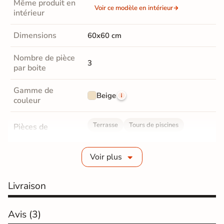
Même produit en
Voir ce modèle en intérieur
intérieur
Dimensions
60x60 cm
Nombre de pièce
3
par boite
Gamme de
Beige
couleur
Terrasse
Tours de piscines
Pièces de
destination
Sol extérieur
Voir plus
Grès cérame émaillé
Fabrication
Livraison
Grès cérame épaisseur 2 cm
Epaisseur
Avis
(3)
20 mm