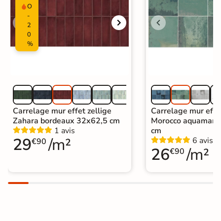
O
-
2
0
%
Carrelage mur effet zellige
Carrelage mur effe
Zahara bordeaux 32x62,5 cm
Morocco aquamari
1 avis
cm
29
/m²
6 avis
€90
26
/m²
€90