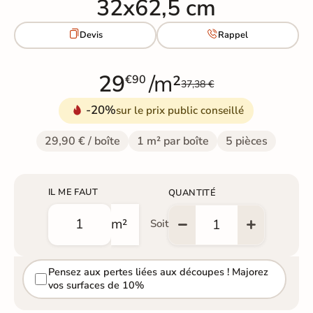
32x62,5 cm


Devis
Rappel
29
/m²
€90
37,38 €
-20%
sur le prix public conseillé
29,90 € / boîte
1 m² par boîte
5 pièces
IL ME FAUT
QUANTITÉ
m²
Soit
Pensez aux pertes liées aux découpes ! Majorez
vos surfaces de 10%