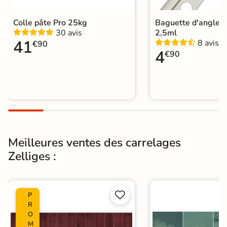
Carrelage Blanc
|
Catégories
Carrelage 30x60 cm
|
Colle pâte Pro 25kg
Baguette d'angle 
Carrelage sol cuisine
|
30 avis
2,5ml
Carrelage WC
41
8 avis
€90
4
€90
Meilleures ventes des carrelages
Zelliges :


P
R
O
M