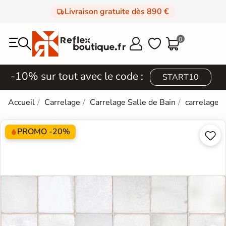
Livraison gratuite dès 890 €
0



-10% sur tout avec le code :
START10
Accueil
Carrelage
Carrelage Salle de Bain
carrelage e
PROMO -20%

