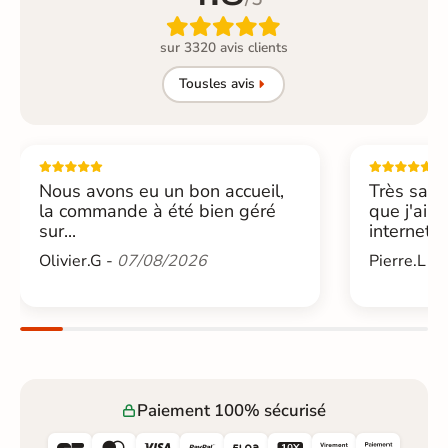

sur 3320 avis clients
Tous
les avis
Nous avons eu un bon accueil,
Très sati
la commande à été bien géré
que j'ai 
sur...
internet....
Olivier.G -
07/08/2026
Pierre.L -
Paiement 100% sécurisé





