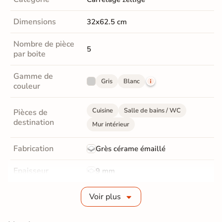
Dimensions
32x62.5 cm
Nombre de pièce
5
par boite
Gamme de
Gris
Blanc
couleur
Cuisine
Salle de bains / WC
Pièces de
destination
Mur intérieur
Fabrication
Grès cérame émaillé
Epaisseur
9 mm
Bords
Non-rectifié
Voir plus
Finition
Satinée