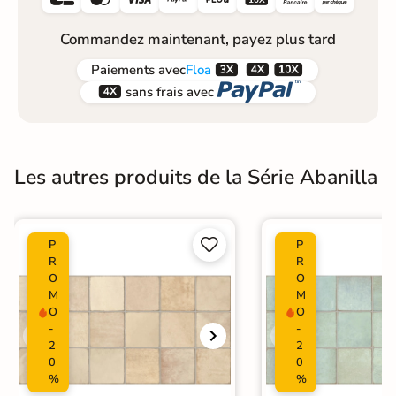
Commandez maintenant, payez plus tard



Paiements
avec
Floa


sans frais avec
Les autres produits de la Série Abanilla


P
P
R
R
O
O
M
M
O
O
-
-
2
2
0
0
%
%