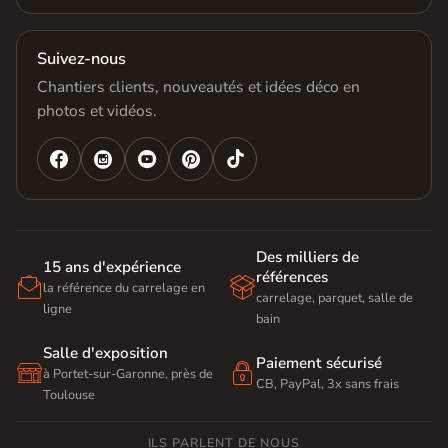
Suivez-nous
Chantiers clients, nouveautés et idées déco en
photos et vidéos.




Des milliers de
15 ans d'expérience
références


la référence du carrelage en
carrelage, parquet, salle de
ligne
bain
Salle d'exposition
Paiement sécurisé


à Portet-sur-Garonne, près de
CB, PayPal, 3x sans frais
Toulouse
ILS PARLENT DE NOUS