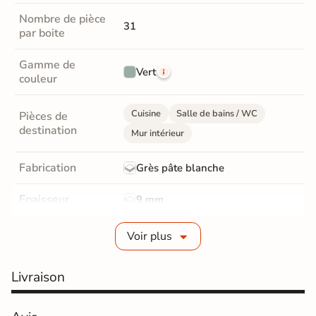
Nombre de pièce
31
par boite
Gamme de
Vert
couleur
Cuisine
Salle de bains / WC
Pièces de
destination
Mur intérieur
Fabrication
Grès pâte blanche
Epaisseur
9 mm
Bords
Non-rectifié
Voir plus
Finition
Brillant
Livraison
Surface
Structurée