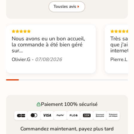
Tous
les avis
Nous avons eu un bon accueil,
Très sati
la commande à été bien géré
que j'ai 
sur...
internet....
Olivier.G -
07/08/2026
Pierre.L -
Paiement 100% sécurisé






Commandez maintenant, payez plus tard