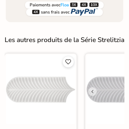



Paiements
avec
Floa


sans frais avec
Les autres produits de la Série Strelitzia

