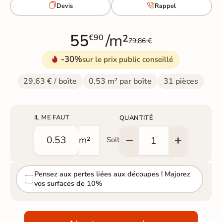


Devis
Rappel
55
/m²
€90
79,86 €
-30%
sur le prix public conseillé
29,63 € / boîte
0.53 m² par boîte
31 pièces
IL ME FAUT
QUANTITÉ
m²
Soit
Pensez aux pertes liées aux découpes ! Majorez
vos surfaces de 10%