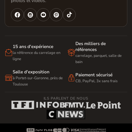
photos et vidéos.




Des milliers de
15 ans d'expérience
références


la référence du carrelage en
carrelage, parquet, salle de
ligne
bain
Salle d'exposition
Paiement sécurisé


à Portet-sur-Garonne, près de
CB, PayPal, 3x sans frais
Toulouse
ILS PARLENT DE NOUS








