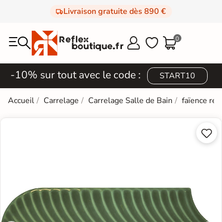
Livraison gratuite dès 890 €
0



-10% sur tout avec le code :
START10
Accueil
Carrelage
Carrelage Salle de Bain
faïence rét

