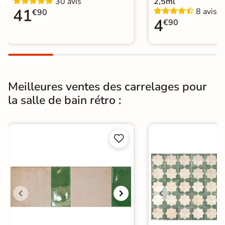
30 avis
2,5ml
Origine
Espagne
41
8 avis
€90
4
€90
Carrelage salle de bain vintage
|
Zellige
|
Carrelage Vert
|
Catégories
Carrelage sol cuisine
|
Carrelage WC
Meilleures ventes des carrelages pour
la salle de bain rétro :

