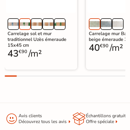
Carrelage sol et mur
Carrelage mur Bara
traditionnel Uzès émeraude
beige émeraude 3
40
/m²
15x45 cm
€90
43
/m²
€90


Avis clients
Échantillons gratuit
Découvrez tous les avis
Offre spéciale