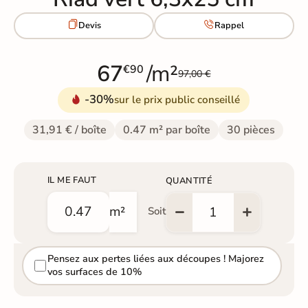


Devis
Rappel
67
/m²
€90
97,00 €
-30%
sur le prix public conseillé
31,91 € / boîte
0.47 m² par boîte
30 pièces
IL ME FAUT
QUANTITÉ
m²
Soit
Pensez aux pertes liées aux découpes ! Majorez
vos surfaces de 10%