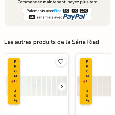
Commandez maintenant, payez plus tard



Paiements
avec
Floa


sans frais avec
Les autres produits de la Série Riad


P
P
R
R
O
O
M
M
O
O
-
-
3
3
0
0
%
%