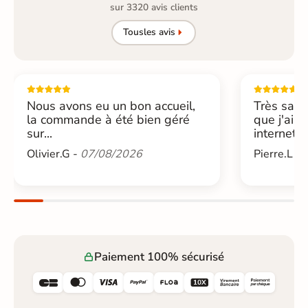
sur 3320 avis clients
Tous
les avis
Nous avons eu un bon accueil,
Très sati
la commande à été bien géré
que j'ai 
sur...
internet....
Olivier.G -
07/08/2026
Pierre.L -
Paiement 100% sécurisé





