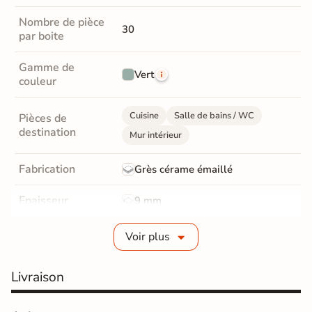
Nombre de pièce
30
par boite
Gamme de
Vert
couleur
Cuisine
Salle de bains / WC
Pièces de
destination
Mur intérieur
Fabrication
Grès cérame émaillé
Epaisseur
9 mm
Bords
Non-rectifié
Voir plus
Finition
Brillant
Livraison
Surface
Structurée