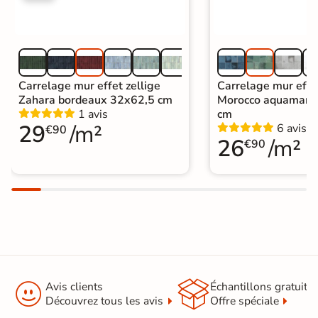
Carrelage mur effet zellige
Carrelage mur effe
Zahara bordeaux 32x62,5 cm
Morocco aquamari
1 avis
cm
29
/m²
6 avis
€90
26
/m²
€90


Avis clients
Échantillons gratuit
Découvrez tous les avis
Offre spéciale