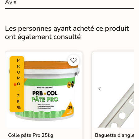
Avis
Nombres de
30
tampons
Résistant au Gel
Non
Les personnes ayant acheté ce produit
ont également consulté
Variation de la
V4
couleur
Pièce humides


Oui
P
R
O
Conditionnement
Boite
M
O
Choix
1er Choix
-
2
5
Pose
Coller
%
Ancien carrelage
Support
Placo, tout type de support mural
Colle pâte Pro 25kg
Baguette d'angle 