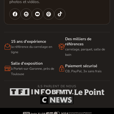
photos et vidéos.




Des milliers de
15 ans d'expérience
références


la référence du carrelage en
carrelage, parquet, salle de
ligne
bain
Salle d'exposition
Paiement sécurisé


à Portet-sur-Garonne, près de
CB, PayPal, 3x sans frais
Toulouse
ILS PARLENT DE NOUS








