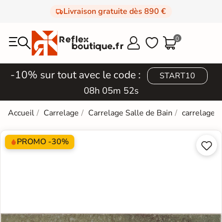
Livraison gratuite dès 890 €
0



-10% sur tout avec le code :
START10
08h 05m 51s
Accueil
Carrelage
Carrelage Salle de Bain
carrelage e
PROMO -30%

