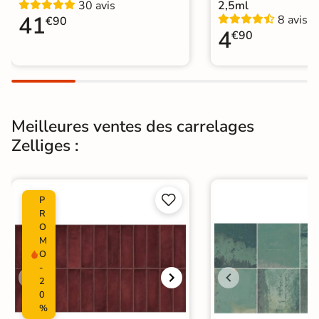
30 avis
2,5ml
Normes
Certification CE
41
8 avis
€90
4
€90
Origine
Espagne
Zellige
|
Carrelage Vert
|
Catégories
Carrelage sol cuisine
|
Carrelage WC
Meilleures ventes des carrelages
Zelliges :


P
R
O
M
O
-
2
0
%