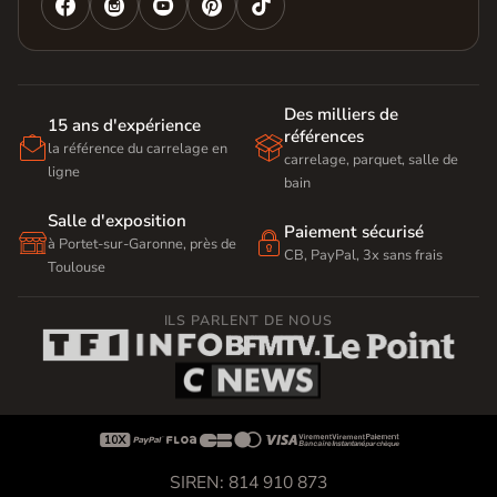




Des milliers de
15 ans d'expérience
références


la référence du carrelage en
carrelage, parquet, salle de
ligne
bain
Salle d'exposition
Paiement sécurisé


à Portet-sur-Garonne, près de
CB, PayPal, 3x sans frais
Toulouse
ILS PARLENT DE NOUS









SIREN: 814 910 873