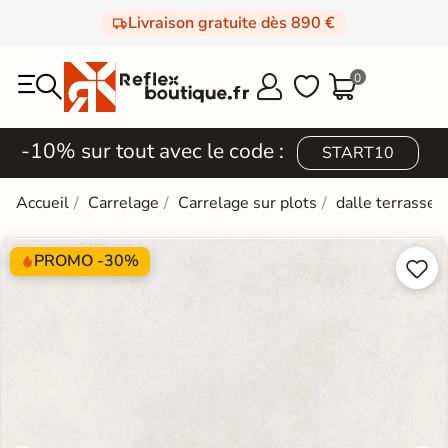
Livraison gratuite dès 890 €
0



-10% sur tout avec le code :
START10
Accueil
Carrelage
Carrelage sur plots
dalle terrasse
PROMO -30%

