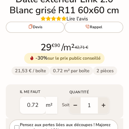
Blanc grisé R11 60x60 cm
Lire l'avis


Devis
Rappel
29
/m²
€90
42,71 €
-30%
sur le prix public conseillé
21,53 € / boîte
0.72 m² par boîte
2 pièces
IL ME FAUT
QUANTITÉ
m²
Soit
Pensez aux pertes liées aux découpes ! Majorez