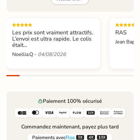
Les prix sont vraiment attractifs.
RAS
L’envoi est ultra rapide. Le colis
Jean Bapti
était...
Noellia.Q -
04/08/2026
Paiement 100% sécurisé






Commandez maintenant, payez plus tard



Paiements
avec
Floa