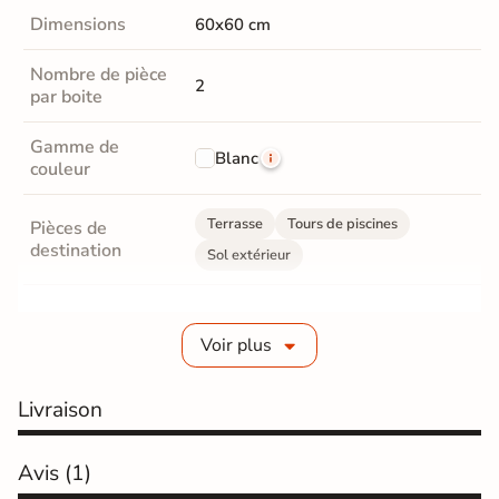
Dimensions
60x60 cm
Nombre de pièce
2
par boite
Gamme de
Blanc
couleur
Terrasse
Tours de piscines
Pièces de
destination
Sol extérieur
Fabrication
Grès cérame épaisseur 2 cm
Voir plus
Epaisseur
20 mm
Livraison
Coefficient
R11 - Très antidérapant
antidérapant
Avis
(1)
Résistance à
GR5 - Ultra-résistant