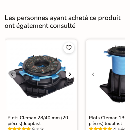
l'usure
Masse colorée
Non
Les personnes ayant acheté ce produit
ont également consulté
Bords
rectifié
Finition
Mate


Surface
Antidérapante
Résistant au Gel
Oui
Conditionnement
Boite
Choix
1er Choix
A coller sur chape
A poser sur plot
A poser directement sur sable, gravier
Plots Cleman 28/40 mm (20
Plots Cleman 130
Pose
ou herbe
pièces) Jouplast
pièces) Jouplast
9 avis
4 avis
A coller sur ancien carrelage