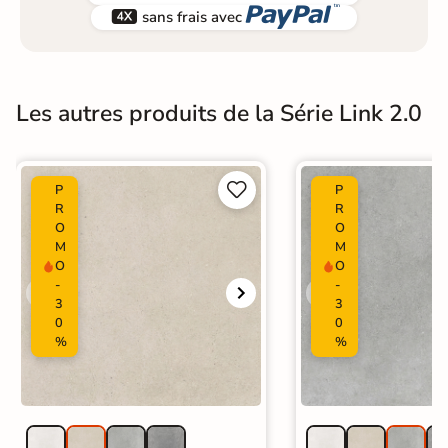


sans frais avec
Les autres produits de la Série Link 2.0


P
P
R
R
O
O
M
M
O
O
-
-
3
3
0
0
%
%