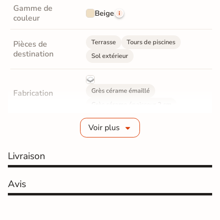
Gamme de
Beige
couleur
Terrasse
Tours de piscines
Pièces de
destination
Sol extérieur
Grès cérame émaillé
Fabrication
Grès cérame épaisseur 2 cm
Voir plus
Epaisseur
20 mm
Coefficient
Livraison
R11 - Très antidérapant
antidérapant
Résistance à
Avis
GR5 - Ultra-résistant
l'usure
Masse colorée
Non