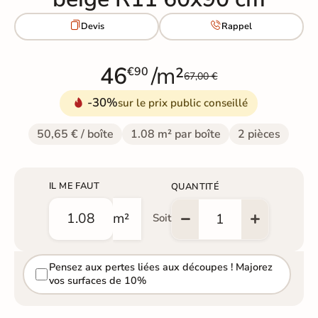


Devis
Rappel
46
/m²
€90
67,00 €
-30%
sur le prix public conseillé
50,65 € / boîte
1.08 m² par boîte
2 pièces
IL ME FAUT
QUANTITÉ
m²
Soit
Pensez aux pertes liées aux découpes ! Majorez
vos surfaces de 10%