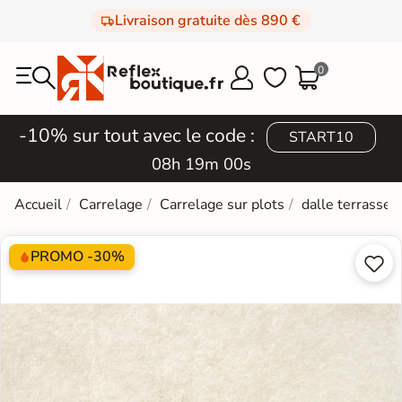
Livraison gratuite dès 890 €
0



-10% sur tout avec le code :
START10
08h 18m 59s
Accueil
Carrelage
Carrelage sur plots
dalle terrasse
PROMO -30%

