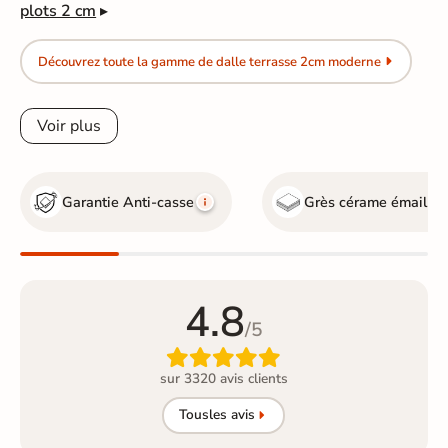
plots 2 cm
▸
Découvrez toute la gamme de dalle terrasse 2cm moderne
Voir plus
Garantie Anti-casse
Grès cérame émaillé
G
4.8
/5

sur 3320 avis clients
Tous
les avis