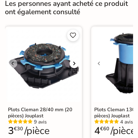
Les personnes ayant acheté ce produit
ont également consulté
Bords
rectifié
Finition
Mate


Surface
Antidérapante
Nombres de
15
tampons
Résistant au Gel
Oui
Variation de la
V3
couleur
Conditionnement
Boite
Plots Cleman 28/40 mm (20
Plots Cleman 130
pièces) Jouplast
pièces) Jouplast
Choix
1er Choix
9 avis
4 avis
3
/pièce
4
/pièce
€30
€60
A coller sur chape
A poser sur plot