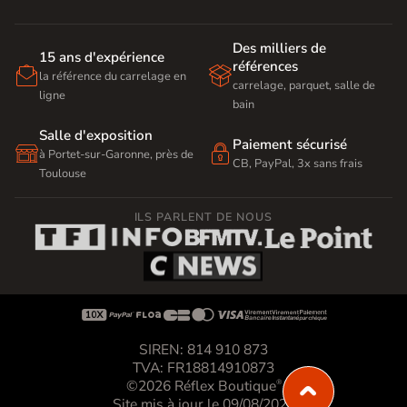
Des milliers de
15 ans d'expérience
références


la référence du carrelage en
carrelage, parquet, salle de
ligne
bain
Salle d'exposition
Paiement sécurisé


à Portet-sur-Garonne, près de
CB, PayPal, 3x sans frais
Toulouse
ILS PARLENT DE NOUS









SIREN: 814 910 873
TVA: FR18814910873
©2026 Réflex Boutique
®
Site mis à jour le 09/08/2026