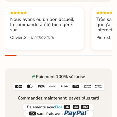
Nous avons eu un bon accueil,
Très sati
la commande à été bien géré
que j'ai 
sur...
internet....
Olivier.G -
07/08/2026
Pierre.L -
Paiement 100% sécurisé






Commandez maintenant, payez plus tard



Paiements
avec
Floa


sans frais avec