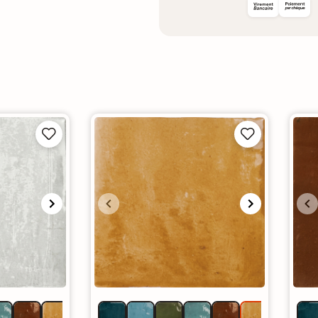



