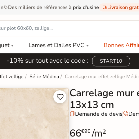
in
Des milliers de références à
prix d'usine
Livraison gra
quet
Lames et Dalles PVC
Bonnes Affai
-10% sur tout avec le code :
START10
ffet zellige
Série Médina
Carrelage mur effet zellige Méd
Carrelage mur 


13x13 cm
Demande de devis
Dem


66
/m²
€90