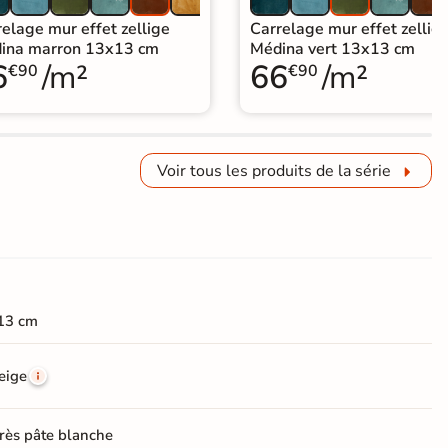
elage mur effet zellige
Carrelage mur effet zellig
ina marron 13x13 cm
Médina vert 13x13 cm
6
/m²
66
/m²
€90
€90
Voir tous les produits de la série
13 cm
eige
rès pâte blanche