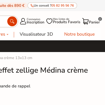
tuite dès 890 €
Un conseil ?
05 82 95 56 76
Mes listes de
Connexion
0




Produits Favoris
Inscription
Panier
res
Visualisateur 3D
Notre boutique
ina crème 13x13 cm
effet zellige Médina crème
ande de rappel