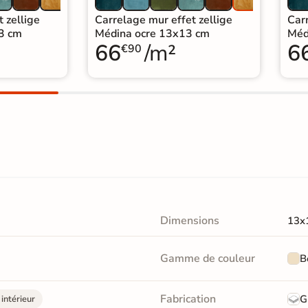
 zellige
Carrelage mur effet zellige
Carr
3 cm
Médina ocre 13x13 cm
Méd
66
/m²
6
€90
Dimensions
13x
Gamme de couleur
B
Fabrication
G
intérieur