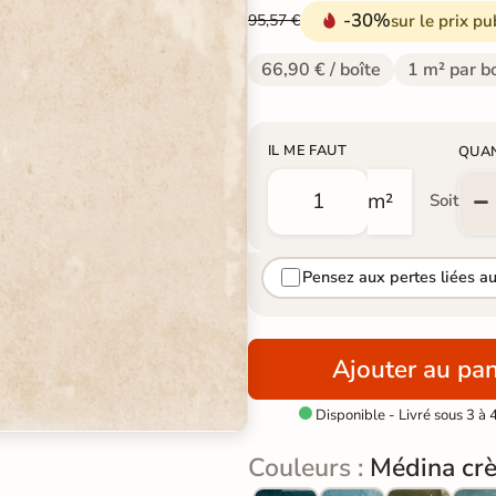
-30%
sur le prix pu
95,57 €
66,90 € / boîte
1 m² par b
IL ME FAUT
QUA
m²
Soit
Pensez aux pertes liées a
Ajouter au pan
Disponible - Livré sous 3 à 

Couleurs :
Médina cr