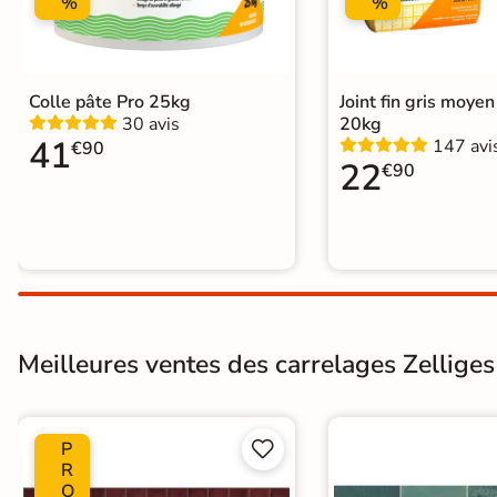
%
%
Colle pâte Pro 25kg
Joint fin gris moye
30 avis
20kg
41
147 avi
€90
22
€90
Meilleures ventes des carrelages Zelliges 
P


R
O