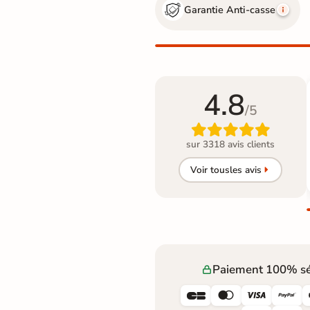
Garantie Anti-casse
4.8
/5

sur 3318 avis clients
Voir tous
les avis
Paiement 100% sé



