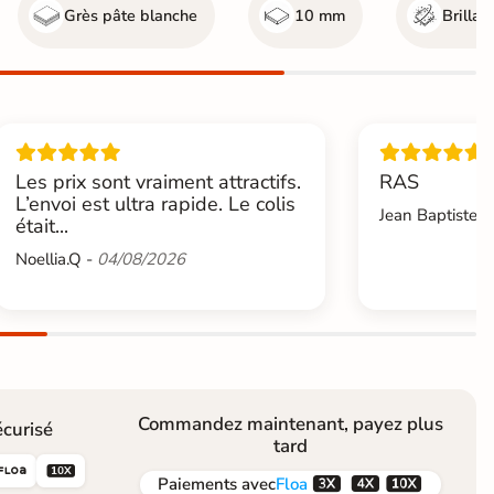
Grès pâte blanche
10 mm
Brillan
Les prix sont vraiment attractifs.
RAS
L’envoi est ultra rapide. Le colis
Jean Baptiste.L
était...
Noellia.Q -
04/08/2026
Commandez maintenant, payez plus
curisé
tard





Paiements
avec
Floa