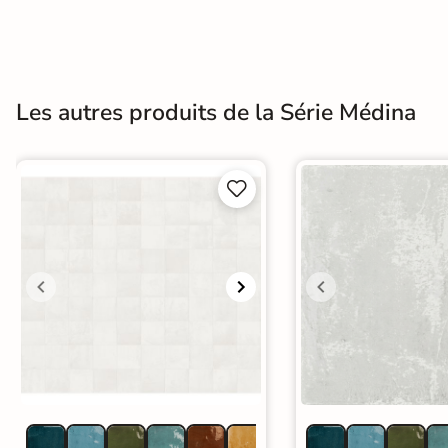
Terre
cuite &
tomette
Les autres produits de la Série Médina
Parement
mural


intérieur
PAR FORME &
DIMENSION
Carrelage
hexagonal
Carrelage très
grand format