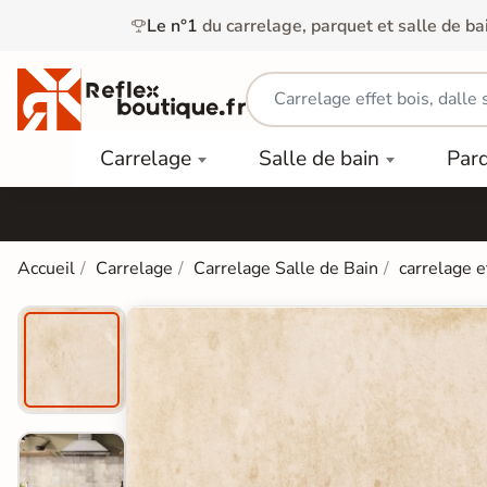
Le n°1
du carrelage, parquet et salle de ba
Carrelage
Mobilier
Parquet
Carrelage
Salle de bain
Par
Intérieur
et
Stratifié
squ'à
50%
Vasque
Carrelage
Parquet
PAR
Extérieur
Contrecollé
TYPE
Douche
relages
Accueil
Carrelage
Carrelage Salle de Bain
carrelage e
Dalle
Lames
aïences
Terrasse
Baignoires
PAR
PVC
Sur Plot
et Balnéos
squ'à
COULEUR
40%
Carrelage
Dalles
WC
Salle de
Stratifié
PVC
Bain
Bois
Carrelage
quets
Lames
Colle &
Salle de
ols
clair
Finition
Bain
tifiés