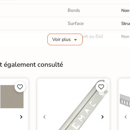
Bords
Non-
Surface
Stru
Résistant au Gel
Non
Voir plus
Pièce humides
Oui
Conditionnement
Boit
nt également consulté
Pose
Coll




Normes
Cert
de support mural
Zell
Catégories
Car