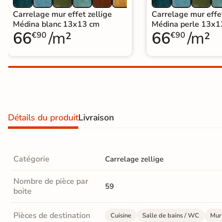
Carrelage extra fin
Carrelage mur effet zellige
Carrelage mur effet
Médina blanc 13x13 cm
Médina perle 13x1
Voir tous les
66
/m²
66
/m²
€90
€90
formats
PAR FINITION
Carrelage poli /
semi-poli
Détails du produit
Livraison
Carrelage brillant
Échantillons gratuits
Catégorie
Carrelage zellige
Nombre de pièce par
59
boite
Pièces de destination
Cuisine
Salle de bains / WC
Mur 
BON PLAN