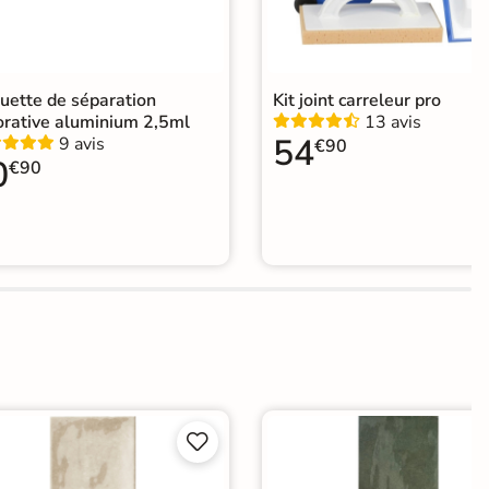
uette de séparation
Kit joint carreleur pro
orative aluminium 2,5ml
13 avis
54
9 avis
€90
0
€90

