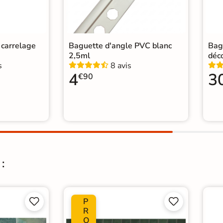
n carrelage
Baguette d'angle PVC blanc
Bag
2,5ml
déc
s
8 avis
4
3
€90
:
P




R
O