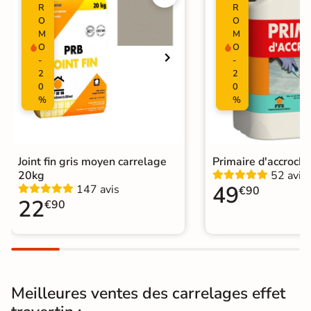
R
R
Surface
O
O
Lisse
M
M
O
O
Nombres de
6
-
-
tampons
2
2
0
0
Résistant au Gel
Oui
%
%
Variation de la
V2
couleur
Joint fin gris moyen carrelage
Primaire d'accroch
Plancher
20kg
52 avis
Oui
49
Chauffant
147 avis
€90
22
€90
Conditionnement
Boite
Choix
1er Choix
Pose
Coller
Meilleures ventes des carrelages effet