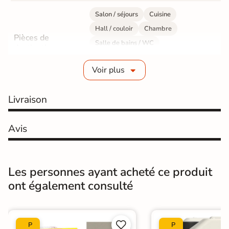
Salon / séjours
Cuisine
Hall / couloir
Chambre
Pièces de
Salle de bains / WC
destination
Bureau / Commerce
Mur intérieur
Voir plus
Sol intérieur
Fabrication
Grès cérame émaillé
Livraison
Epaisseur
9 mm
Avis
Résistance à
GR5 - Ultra-résistant
l'usure
Les personnes ayant acheté ce produit
Masse colorée
Non
ont également consulté
Bords
rectifié
Finition
Mate


P
P