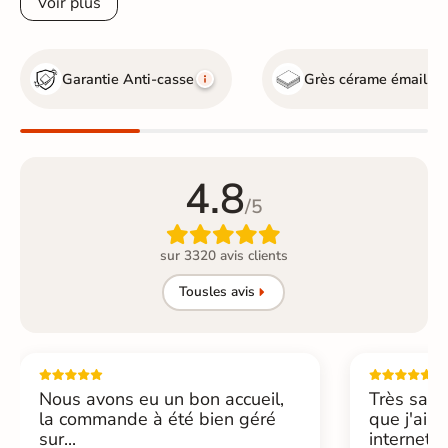
Voir plus
Garantie Anti-casse
Grès cérame émaillé
4.8
/5

sur 3320 avis clients
Tous
les avis
Nous avons eu un bon accueil,
Très sati
la commande à été bien géré
que j'ai 
sur...
internet....