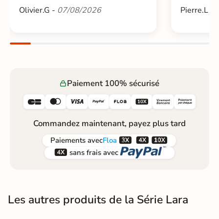
Olivier.G -
07/08/2026
Pierre.L -
Paiement 100% sécurisé






Commandez maintenant, payez plus tard



Paiements
avec
Floa


sans frais avec
Les autres produits de la Série Lara