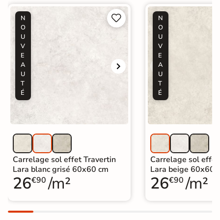


N
N
O
O
U
U
V
V
E
E
A
A
U
U
T
T
É
É
Carrelage sol effet Travertin
Carrelage sol effet
Lara blanc grisé 60x60 cm
Lara beige 60x60 
26
/m²
26
/m²
€90
€90