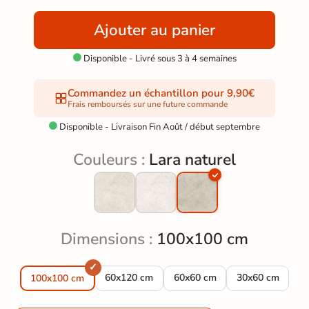
Ajouter au panier
Disponible - Livré sous 3 à 4 semaines

Commandez un échantillon pour 9,90€
Frais remboursés sur une future commande
Disponible - Livraison Fin Août / début septembre

Couleurs :
Lara naturel
Dimensions :
100x100 cm
Carrelage sol effet Travertin Lara naturel 60
Carrelage sol effet Travertin 
Carrelage sol ef
60x120 cm
60x60 cm
30x60 cm
100x100 cm