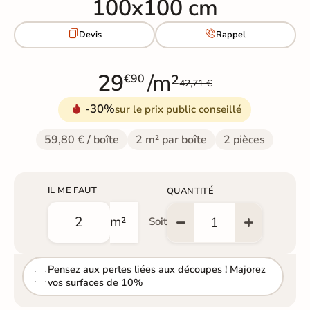
100x100 cm


Devis
Rappel
29
/m²
€90
42,71 €
-30%
sur le prix public conseillé
59,80 € / boîte
2 m² par boîte
2 pièces
IL ME FAUT
QUANTITÉ
m²
Soit
Pensez aux pertes liées aux découpes ! Majorez
vos surfaces de 10%