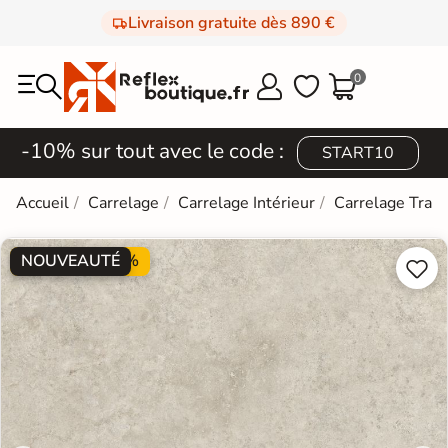
Livraison gratuite dès 890 €
0



-10% sur tout avec le code :
START10
Accueil
Carrelage
Carrelage Intérieur
Carrelage Trave
NOUVEAUTÉ
PROMO -30%

