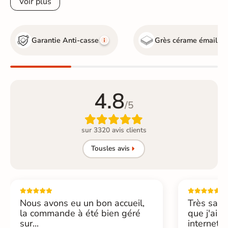
Voir plus
Garantie Anti-casse
Grès cérame émaillé
4.8
/5

sur 3320 avis clients
Tous
les avis
Nous avons eu un bon accueil,
Très sati
la commande à été bien géré
que j'ai 
sur...
internet....