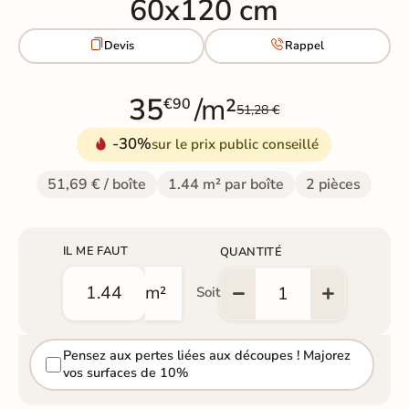
60x120 cm


Devis
Rappel
35
/m²
€90
51,28 €
-30%
sur le prix public conseillé
51,69 € / boîte
1.44 m² par boîte
2 pièces
IL ME FAUT
QUANTITÉ
m²
Soit
Pensez aux pertes liées aux découpes ! Majorez
vos surfaces de 10%