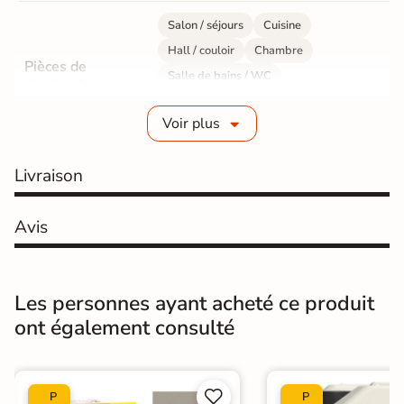
Salon / séjours
Cuisine
Hall / couloir
Chambre
Pièces de
Salle de bains / WC
destination
Bureau / Commerce
Mur intérieur
Voir plus
Sol intérieur
Fabrication
Grès cérame émaillé
Livraison
Epaisseur
10 mm
Avis
Résistance à
GR5 - Ultra-résistant
l'usure
Les personnes ayant acheté ce produit
Masse colorée
Non
ont également consulté
Bords
rectifié
Finition
Mate


P
P