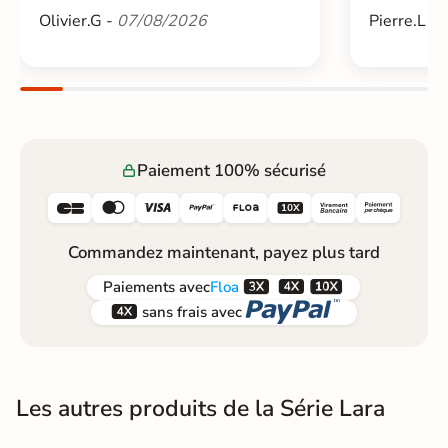
Olivier.G -
07/08/2026
Pierre.L -
Paiement 100% sécurisé






Commandez maintenant, payez plus tard



Paiements
avec
Floa


sans frais avec
Les autres produits de la Série Lara