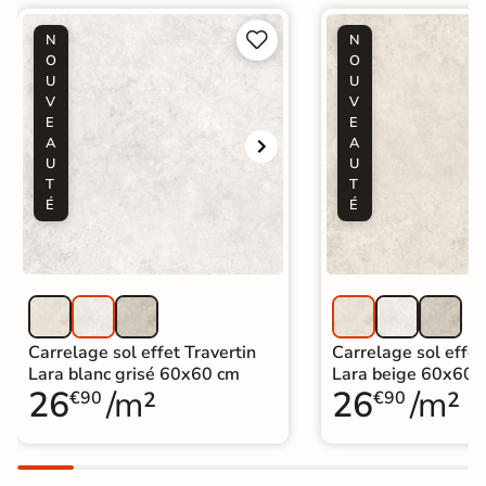


N
N
O
O
U
U
V
V
E
E
A
A
U
U
T
T
É
É
Carrelage sol effet Travertin
Carrelage sol effet
Lara blanc grisé 60x60 cm
Lara beige 60x60 
26
/m²
26
/m²
€90
€90