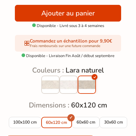
Ajouter au panier
Disponible - Livré sous 3 à 4 semaines

Commandez un échantillon pour 9,90€
Frais remboursés sur une future commande
Disponible - Livraison Fin Août / début septembre

Couleurs :
Lara naturel
Dimensions :
60x120 cm
Carrelage sol effet Travertin Lara naturel 100x100 cm
Carrelage sol effet Travertin 
Carrelage sol ef
100x100 cm
60x60 cm
30x60 cm
60x120 cm