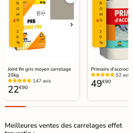
R
R
Surface
O
O
Lisse
M
M
O
O
Nombres de
12
-
-
tampons
2
2
0
0
Résistant au Gel
Oui
%
%
Variation de la
V2
couleur
Joint fin gris moyen carrelage
Primaire d'accroch
Plancher
20kg
52 avis
Oui
49
Chauffant
147 avis
€90
22
€90
Conditionnement
Boite
Choix
1er Choix
Pose
Coller
Meilleures ventes des carrelages effet