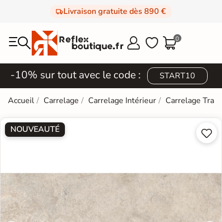
Livraison gratuite dès 890 €
0



-10% sur tout avec le code :
START10
Accueil
Carrelage
Carrelage Intérieur
Carrelage Trave
NOUVEAUTÉ

