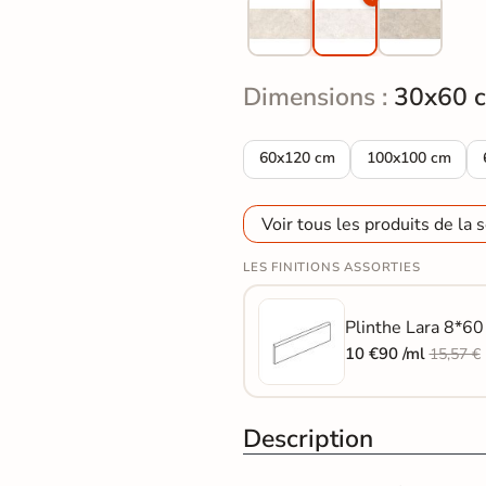
Dimensions :
30x60 
Carrelage sol effet Travertin La
Carrelage sol eff
60x120 cm
100x100 cm
Voir tous les produits de la s
LES FINITIONS ASSORTIES
Plinthe Lara 8*60 
10 €90 /ml
15,57 €
Description