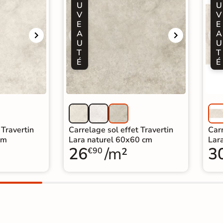
U
U
V
V
E
E
A
A
U
U
T
T
É
É
 Travertin
Carrelage sol effet Travertin
Carr
cm
Lara naturel 60x60 cm
Lar
26
/m²
3
€90