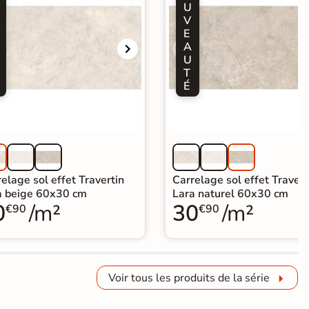
U
V
E
A
U
T
É
elage sol effet Travertin
Carrelage sol effet Travert
a beige 60x30 cm
Lara naturel 60x30 cm
0
/m²
30
/m²
€90
€90
Voir tous les produits de la série