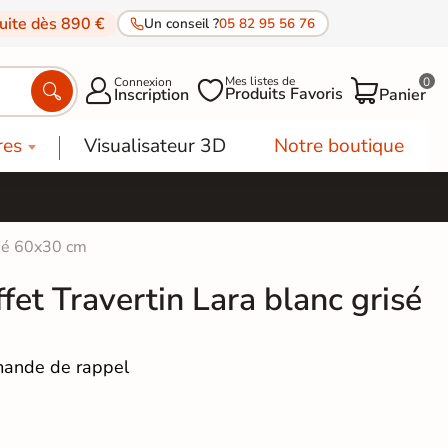
tuite dès 890 €
Un conseil ?
05 82 95 56 76
Mes listes de
Connexion
0




Produits Favoris
Inscription
Panier
res
Visualisateur 3D
Notre boutique
risé 60x30 cm
ffet Travertin Lara blanc grisé
ande de rappel