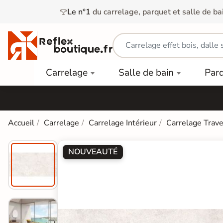
Le n°1
du carrelage, parquet et salle de ba
Carrelage
Mobilier
Parquet
Carrelage
Salle de bain
Par
Intérieur
et
Stratifié
squ'à
50%
Vasque
Carrelage
Parquet
PAR
Extérieur
Contrecollé
TYPE
Douche
relages
Accueil
Carrelage
Carrelage Intérieur
Carrelage Trave
Dalle
Lames
aïences
Terrasse
Baignoires
PAR
PVC
Sur Plot
et Balnéos
NOUVEAUTÉ
squ'à
COULEUR
40%
Carrelage
Dalles
WC
Salle de
Stratifié
PVC
Bain
Bois
Carrelage
quets
Lames
Colle &
Salle de
ols
clair
Finition
Bain
tifiés