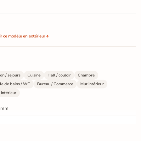
ir ce modèle en extérieur
on / séjours
Cuisine
Hall / couloir
Chambre
le de bains / WC
Bureau / Commerce
Mur intérieur
 intérieur
 mm
ate