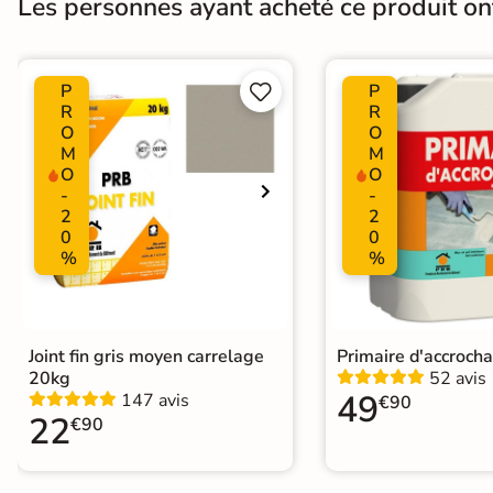
Les personnes ayant acheté ce produit o
Surface
Lisse
Résistant au Gel
Oui
P
P


R
R
O
O
Plancher Chauffant
Oui
M
M
O
O
Choix
1er Choix
-
-
2
2
Support
0
0
Chape
Ancien carrelage
%
%
Origine
Espagne
Joint fin gris moyen carrelage
Primaire d'accroch
20kg
52 avis
49
147 avis
€90
22
€90