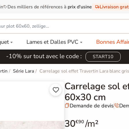
in
Des milliers de références à
prix d'usine
Livraison gra
quet
Lames et Dalles PVC
Bonnes Affai
-10% sur tout avec le code :
START10
rtin
Série Lara
Carrelage sol effet Travertin Lara blanc g
Carrelage sol e


60x30 cm
Demande de devis
Dem


30
/m²
€90