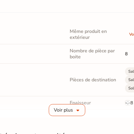
Même produit en
Vo
extérieur
Nombre de pièce par
8
boite
Sal
Pièces de destination
Sal
Sol
Epaisseur
8
Voir plus
Masse colorée
Non
Finition
M