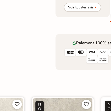
Voir tous
les avis
Paiement 100% sé




N
N




O
O