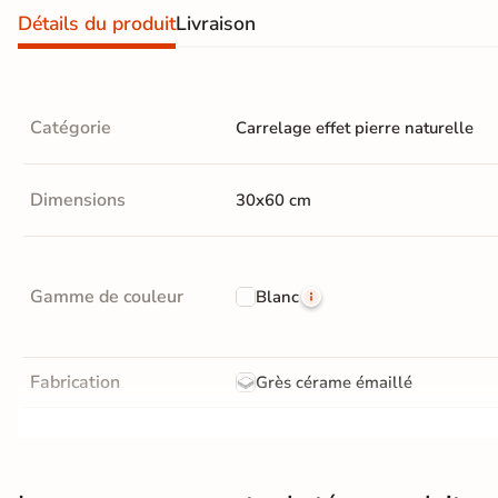
d'acheter
Détails du produit
Livraison
Utilisez notre simulateur
de carrelage en 3D pour
afficher nos produits
dans
votre maison
Catégorie
Carrelage effet pierre naturelle
Dimensions
30x60 cm
3D
3D
Gamme de couleur
Blanc
Rendu
Testez
Simple,
réaliste
plusieurs
rapide
en
références
et gratuit
temps
réel
Fabrication
Grès cérame émaillé
Tester le
Résistance à l'usure
GR5 - Ultra-résistant
simulateur 3D
Aucune inscription requise
Bords
Non-rectifié