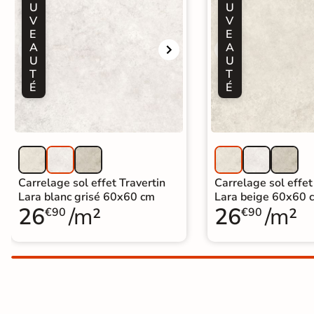
U
U
Carrelage extra fin
V
V
E
E
Voir tous les
A
A
U
U
formats
T
T
É
É
PAR FINITION
Carrelage poli /
semi-poli
Carrelage brillant
Carrelage sol effet Travertin
Carrelage sol effet
Lara blanc grisé 60x60 cm
Lara beige 60x60 
26
/m²
26
/m²
Échantillons gratuits
€90
€90
SIMULATEUR 3D
Visualisez
avant