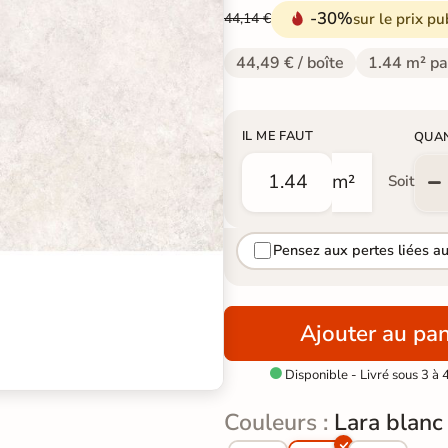
-30%
sur le prix pu
44,14 €
44,49 € / boîte
1.44 m² pa
IL ME FAUT
QUA
m²
Soit
Pensez aux pertes liées a
Ajouter au pan
Disponible - Livré sous 3 à 

Couleurs :
Lara blanc