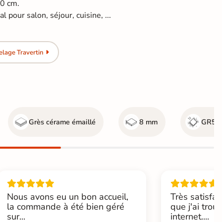
60 cm.
l pour salon, séjour, cuisine, ...
lage Travertin
Grès cérame émaillé
8 mm
GR5 - 
Nous avons eu un bon accueil,
Très satisfai
la commande à été bien géré
que j'ai trou
sur...
internet....