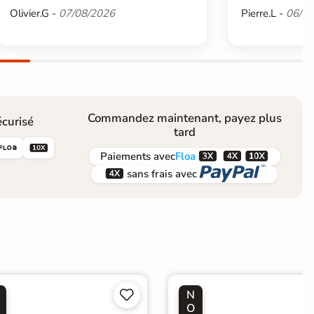
Olivier.G -
07/08/2026
Pierre.L -
06/08
Commandez maintenant, payez plus
curisé
tard





Paiements
avec
Floa


sans frais avec
N


O