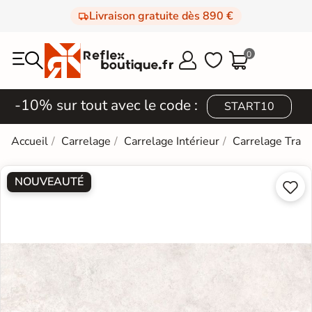
Livraison gratuite dès 890 €
0



-10% sur tout avec le code :
START10
Accueil
Carrelage
Carrelage Intérieur
Carrelage Trave
NOUVEAUTÉ

