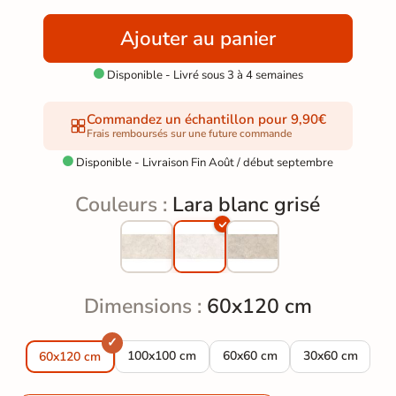
Ajouter au panier
Disponible - Livré sous 3 à 4 semaines

Commandez un échantillon pour 9,90€
Frais remboursés sur une future commande
Disponible - Livraison Fin Août / début septembre

Couleurs :
Lara blanc grisé
Dimensions :
60x120 cm
Carrelage sol effet Travertin Lara blanc grisé
Carrelage sol effet Travertin 
Carrelage sol ef
100x100 cm
60x60 cm
30x60 cm
60x120 cm