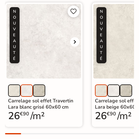


N
N
O
O
U
U
V
V
E
E
A
A
U
U
T
T
É
É
Carrelage sol effet Travertin
Carrelage sol effet
Lara blanc grisé 60x60 cm
Lara beige 60x60 
26
/m²
26
/m²
€90
€90