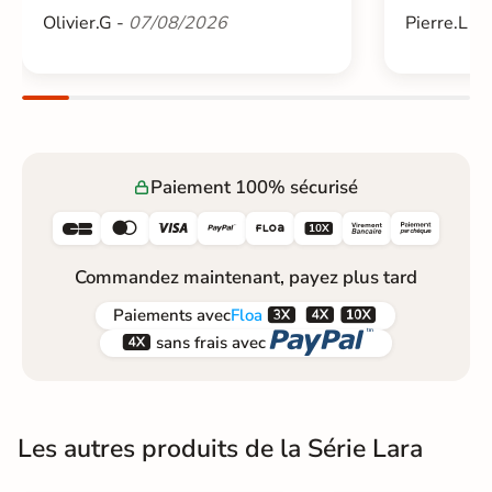
Olivier.G -
07/08/2026
Pierre.L -
Paiement 100% sécurisé






Commandez maintenant, payez plus tard



Paiements
avec
Floa


sans frais avec
Les autres produits de la Série Lara