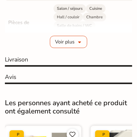
Salon / séjours
Cuisine
Hall / couloir
Chambre
Pièces de
Salle de bains / WC
destination
Bureau / Commerce
Mur intérieur
Voir plus
Sol intérieur
Fabrication
Grès cérame émaillé
Livraison
Epaisseur
10 mm
Avis
Résistance à
GR5 - Ultra-résistant
l'usure
Les personnes ayant acheté ce produit
Masse colorée
Non
ont également consulté
Bords
rectifié
Finition
Mate


P
P