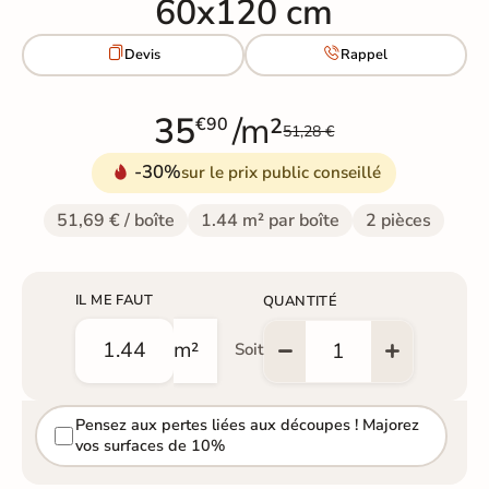
60x120 cm


Devis
Rappel
35
/m²
€90
51,28 €
-30%
sur le prix public conseillé
51,69 € / boîte
1.44 m² par boîte
2 pièces
IL ME FAUT
QUANTITÉ
m²
Soit
Pensez aux pertes liées aux découpes ! Majorez
vos surfaces de 10%