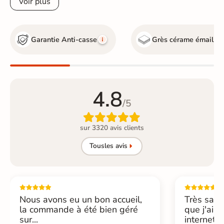
Voir plus
Garantie Anti-casse
Grès cérame émaillé
4.8
/5

sur 3320 avis clients
Tous
les avis
Nous avons eu un bon accueil,
Très sati
la commande à été bien géré
que j'ai 
sur...
internet....