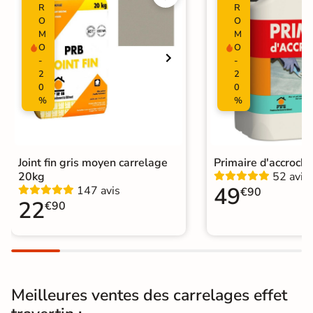
R
R
Surface
O
O
Lisse
M
M
O
O
Nombres de
12
-
-
tampons
2
2
0
0
Résistant au Gel
Oui
%
%
Variation de la
V2
couleur
Joint fin gris moyen carrelage
Primaire d'accroch
Plancher
20kg
52 avis
Oui
49
Chauffant
147 avis
€90
22
€90
Conditionnement
Boite
Choix
1er Choix
Pose
Coller
Meilleures ventes des carrelages effet