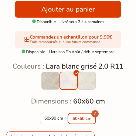
Ajouter au panier
Disponible - Livré sous 3 à 4 semaines

Commandez un échantillon pour 9,90€
Frais remboursés sur une future commande
Disponible - Livraison Fin Août / début septembre

Couleurs :
Lara blanc grisé 2.0 R11
Dimensions :
60x60 cm
Dalle extérieur Lara blanc grisé 2.0 R11 60x90
60x90 cm
60x60 cm