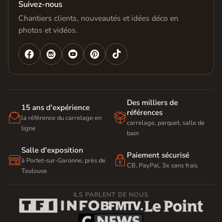
Suivez-nous
Chantiers clients, nouveautés et idées déco en
photos et vidéos.




Des milliers de
15 ans d'expérience
références


la référence du carrelage en
carrelage, parquet, salle de
ligne
bain
Salle d'exposition
Paiement sécurisé


à Portet-sur-Garonne, près de
CB, PayPal, 3x sans frais
Toulouse
ILS PARLENT DE NOUS