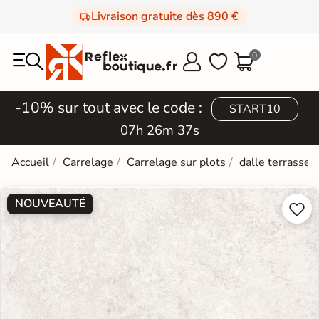
Livraison gratuite dès 890 €
0



-10% sur tout avec le code :
START10
07h 26m 36s
Accueil
Carrelage
Carrelage sur plots
dalle terrasse 2
NOUVEAUTÉ

