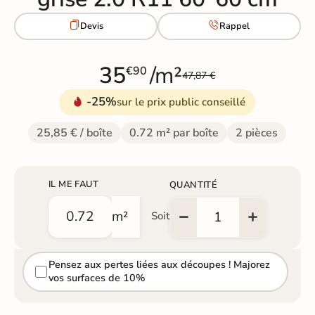


Devis
Rappel
35
/m²
€90
47,87 €
-25%
sur le prix public conseillé
25,85 € / boîte
0.72 m² par boîte
2 pièces
IL ME FAUT
QUANTITÉ
m²
Soit
Pensez aux pertes liées aux découpes ! Majorez
vos surfaces de 10%