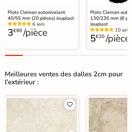
Conditionnement
Plots Cleman autonivelant
Plots Cleman auton
Boite
40/55 mm (20 pièces) Jouplast
130/230 mm (8 piè
6 avis
Jouplast
Choix
1er Choix
3
/pièce
10 avis
€90
5
/pièce
€20
A coller sur chape
A poser sur plot
A poser directement sur sable, gravier
Pose
ou herbe
A coller sur ancien carrelage
Meilleures ventes des dalles 2cm pour
Normes
Certification CE
l'extérieur :
Origine
Espagne


Pose collée
Pose sur plots
Type de pose
Pose sur plots
5 plots par dalle préconisé par le
Utilisation