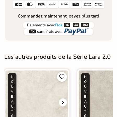






Commandez maintenant, payez plus tard



Paiements
avec
Floa


sans frais avec
Les autres produits de la Série Lara 2.0


N
N
O
O
U
U
V
V
E
E
A
A
U
U
T
T
É
É