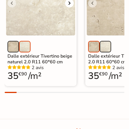
fabricant pour une résistance accrue.
Carrelage 60x60
|
Carrelage Blanc
|
Catégories
Carrelage sur plot effet pierre
|
Dalle travertin
Dalle extérieur Tivertino beige
Dalle extérieur Tive
naturel 2.0 R11 60*60 cm
2.0 R11 60*60 cm
2 avis
2 avis
35
/m²
35
/m²
€90
€90