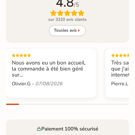
4.8
/5

sur 3320 avis clients
Tous
les avis
Nous avons eu un bon accueil,
Très sati
la commande à été bien géré
que j'ai 
sur...
internet....
Olivier.G -
07/08/2026
Pierre.L -
Paiement 100% sécurisé