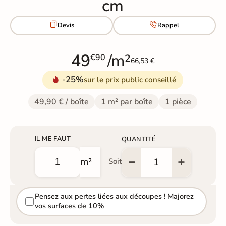
cm


Devis
Rappel
49
/m²
€90
66,53 €
-25%
sur le prix public conseillé
49,90 € / boîte
1 m² par boîte
1 pièce
IL ME FAUT
QUANTITÉ
m²
Soit
Pensez aux pertes liées aux découpes ! Majorez
vos surfaces de 10%