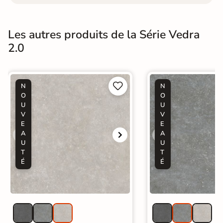
Les autres produits de la Série Vedra
2.0


N
N
O
O
U
U
V
V
E
E
A
A
U
U
T
T
É
É