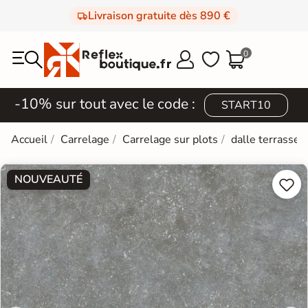
Livraison gratuite dès 890 €
0



-10% sur tout avec le code :
START10
Accueil
Carrelage
Carrelage sur plots
dalle terrasse
NOUVEAUTÉ

