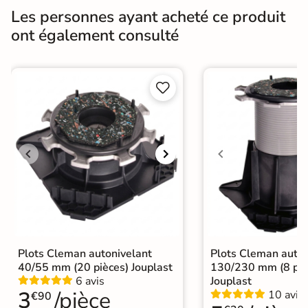
Les personnes ayant acheté ce produit
Finition
Mate
ont également consulté
Surface
Antidérapante
Nombres de


6
tampons
Résistant au Gel
Oui
Variation de la
V2
couleur
Conditionnement
Boite
Choix
1er Choix
Plots Cleman autonivelant
Plots Cleman auton
40/55 mm (20 pièces) Jouplast
130/230 mm (8 piè
A coller sur chape
A poser sur plot
6 avis
Jouplast
3
/pièce
A poser directement sur sable, gravier
10 avis
€90
Pose
ou herbe