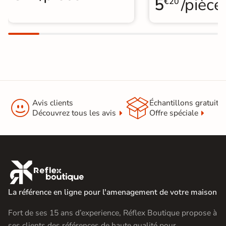
5
/pièce
€20
A coller sur ancien carrelage
Normes
Certification CE
Origine
Espagne
Pose collée
Pose sur plots
Type de pose
Pose sur plots


Avis clients
Échantillons gratuit
Découvrez tous les avis
Offre spéciale
Carrelage Gris
|
Carrelage sur plot effet pierre
|
Dalle travertin
|
Catégories
Carrelage 100x100 cm
|
Carrelage intérieur / extérieur

identique
|
Carrelage extérieur grand format
La référence en ligne pour l'amenagement de votre maison
Fort de ses 15 ans d’experience, Réflex Boutique propose à
ses clients des références de haute qualité pour