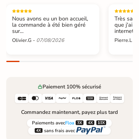
Nous avons eu un bon accueil,
Très sati
la commande à été bien géré
que j'ai 
sur...
internet....
Olivier.G -
07/08/2026
Pierre.L -
Paiement 100% sécurisé






Commandez maintenant, payez plus tard



Paiements
avec
Floa


sans frais avec