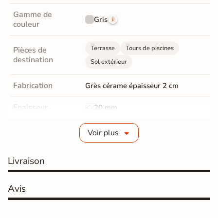
Gamme de
Gris
couleur
Terrasse
Tours de piscines
Pièces de
destination
Sol extérieur
Fabrication
Grès cérame épaisseur 2 cm
Epaisseur
20 mm
Coefficient
Voir plus
R11 - Très antidérapant
antidérapant
Livraison
Résistance à
GR5 - Ultra-résistant
l'usure
Avis
Masse colorée
Non
Bords
rectifié