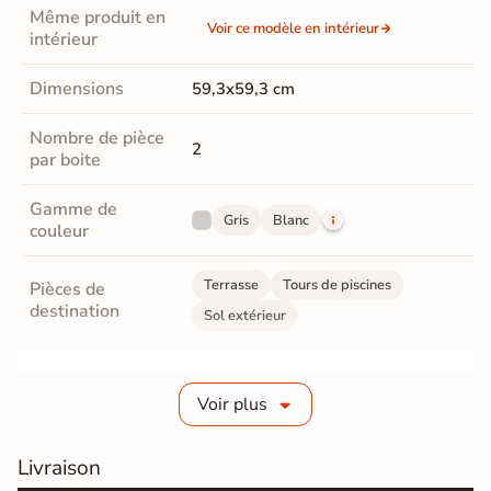
Même produit en
Voir ce modèle en intérieur
intérieur
Dimensions
59,3x59,3 cm
Nombre de pièce
2
par boite
Gamme de
Gris
Blanc
couleur
Terrasse
Tours de piscines
Pièces de
destination
Sol extérieur
Fabrication
Grès cérame épaisseur 2 cm
Voir plus
Epaisseur
20 mm
Livraison
Coefficient
R11 - Très antidérapant
antidérapant