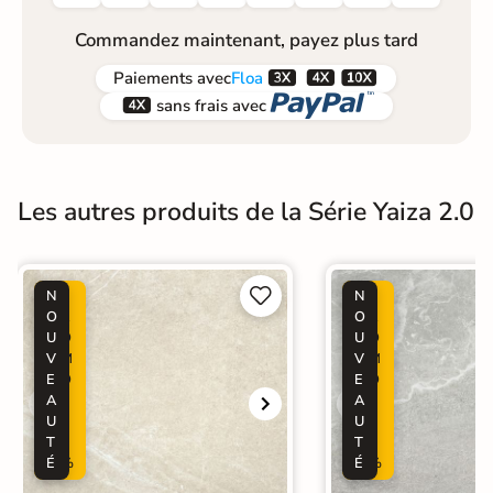
Commandez maintenant, payez plus tard



Paiements
avec
Floa


sans frais avec
Les autres produits de la Série Yaiza 2.0


N
P
N
P
O
R
O
R
U
O
U
O
V
M
V
M
E
O
E
O
A
-
A
-
U
2
U
2
T
5
T
5
É
%
É
%