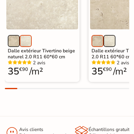
Carrelage 60x60
|
Carrelage Gris
|
Carrelage Blanc
|
Catégories
Carrelage sur plot effet pierre
|
Carrelage intérieur / extérieur
identique
Dalle extérieur Tivertino beige
Dalle extérieur Tive
naturel 2.0 R11 60*60 cm
2.0 R11 60*60 cm
2 avis
2 avis
35
/m²
35
/m²
€90
€90


Avis clients
Échantillons gratuit