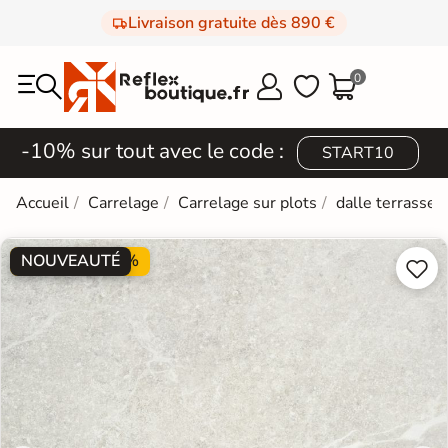
Livraison gratuite dès 890 €
0



-10% sur tout avec le code :
START10
Accueil
Carrelage
Carrelage sur plots
dalle terrasse 
NOUVEAUTÉ
PROMO -25%

