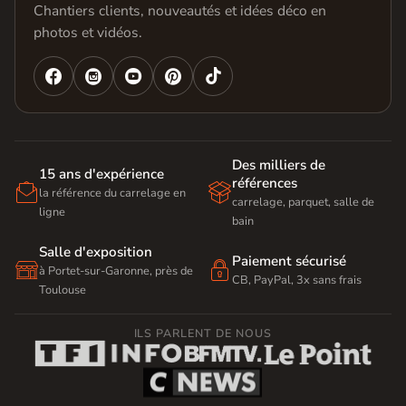
Chantiers clients, nouveautés et idées déco en
photos et vidéos.




Des milliers de
15 ans d'expérience
références


la référence du carrelage en
carrelage, parquet, salle de
ligne
bain
Salle d'exposition
Paiement sécurisé


à Portet-sur-Garonne, près de
CB, PayPal, 3x sans frais
Toulouse
ILS PARLENT DE NOUS