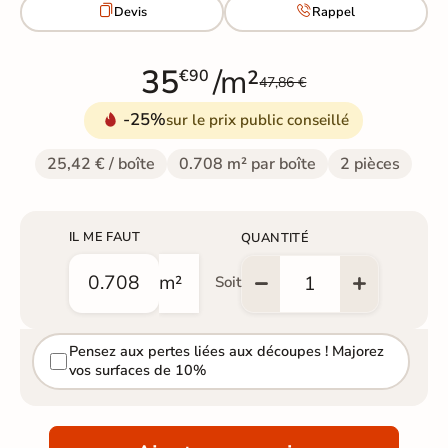


Devis
Rappel
35
/m²
€90
47,86 €
-25%
sur le prix public conseillé
25,42 € / boîte
0.708 m² par boîte
2 pièces
IL ME FAUT
QUANTITÉ
m²
Soit
Pensez aux pertes liées aux découpes ! Majorez
vos surfaces de 10%