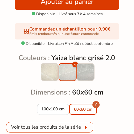
Ajouter au panier
Disponible - Livré sous 3 à 4 semaines

Commandez un échantillon pour 9,90€
Frais remboursés sur une future commande
Disponible - Livraison Fin Août / début septembre

Couleurs :
Yaiza blanc grisé 2.0
Dimensions :
60x60 cm
Dalle extérieur Yaiza 2.0 blanc grisé R11 100x1
100x100 cm
60x60 cm
Voir tous les produits de la série