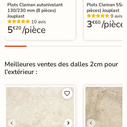
Conditionnement
Plots Cleman autonivelant
Plots Cleman 55/
Boite
130/230 mm (8 pièces)
pièces) Jouplast
Jouplast
9 avis
Choix
1er Choix
3
/pièce
10 avis
€60
5
/pièce
€20
A coller sur chape
A poser sur plot
A poser directement sur sable, gravier
Pose
ou herbe
A coller sur ancien carrelage
Meilleures ventes des dalles 2cm pour
Normes
Certification CE
l'extérieur :
Origine
Espagne


Pose collée
Pose sur plots
Type de pose
Pose sur plots
5 plots par dalle préconisé par le
Utilisation
fabricant pour une résistance accrue.