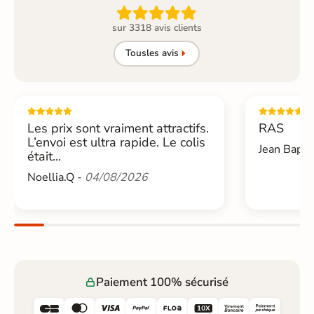

sur 3318 avis clients
Tous
les avis
Les prix sont vraiment attractifs.
RAS
L’envoi est ultra rapide. Le colis
Jean Bapti
était...
Noellia.Q -
04/08/2026
Paiement 100% sécurisé





