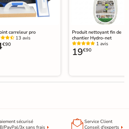
joint carreleur pro
Produit nettoyant fin de
13 avis
chantier Hydro-net
4
1 avis
€90
19
€90

aiement sécurisé
Service Client
B/PayPal/3x sans frais
Conseil d'experts