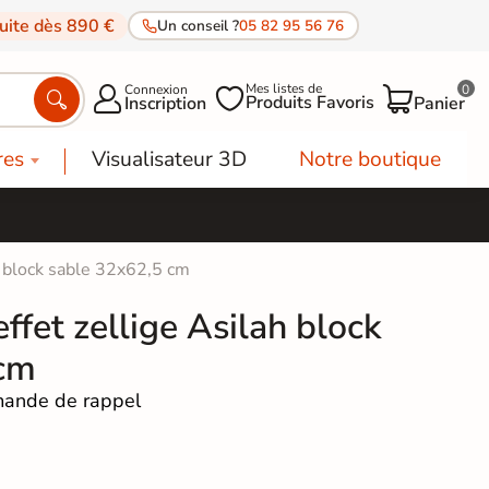
tuite dès 890 €
Un conseil ?
05 82 95 56 76
Mes listes de
Connexion
0




Produits Favoris
Inscription
Panier
res
Visualisateur 3D
Notre boutique
h block sable 32x62,5 cm
ffet zellige Asilah block
 cm
ande de rappel