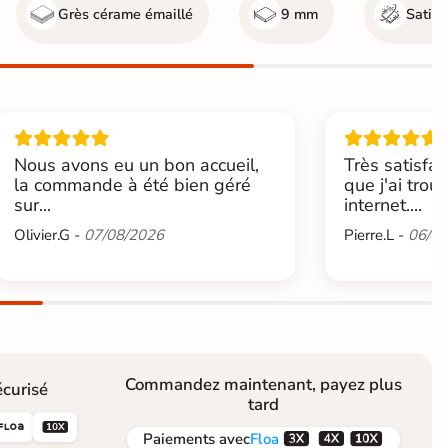
Grès cérame émaillé
9 mm
Satin
Nous avons eu un bon accueil,
Très satisfai
la commande à été bien géré
que j'ai trou
sur...
internet....
Olivier.G -
07/08/2026
Pierre.L -
06/08
Commandez maintenant, payez plus
curisé
tard





Paiements
avec
Floa