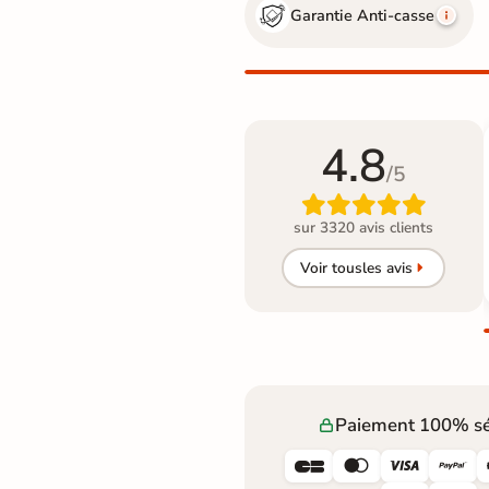
Garantie Anti-casse
4.8
/5

sur 3320 avis clients
Voir tous
les avis
Paiement 100% sé



