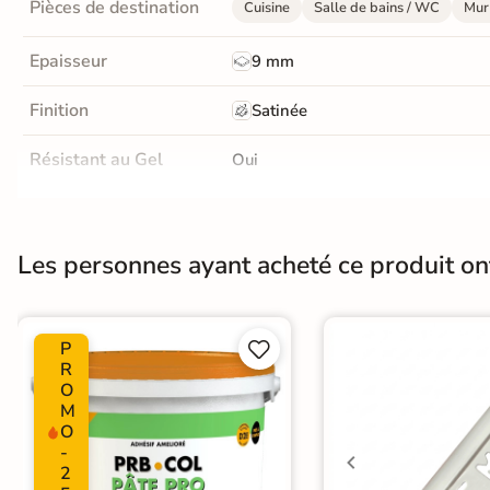
Pièces de destination
Cuisine
Salle de bains / WC
Mur 
En une ou plusieurs fois
grâce à nos nombreuses
Epaisseur
9 mm
solutions de paiement
Finition
Satinée
Résistant au Gel
Oui
Paiement
Données
Confidentialité
Conditionnement
Boite
100%
cryptées
garantie
sécurisé
Pose
Coller
Les personnes ayant acheté ce produit o
Livraison rapide et soignée
Normes
En savoir plus
Certification CE
P


Zellige
|
Carrelage Beige
|
Carrel
Catégories
R
Carrelage sol cuisine
|
Carrelage
O
M
O
-
2