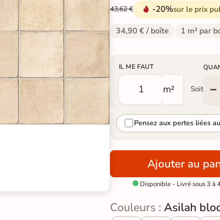
-20%
sur le prix pu
43,62 €
34,90 € / boîte
1 m² par b
IL ME FAUT
QUA
m²
Soit
Pensez aux pertes liées a
Ajouter au pan
Disponible - Livré sous 3 à 

Couleurs :
Asilah blo