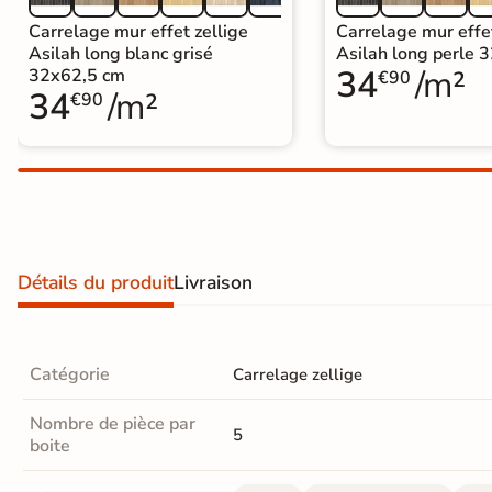
Carrelage extra fin
Carrelage mur effet zellige
Carrelage mur effet
Asilah long blanc grisé
Asilah long perle 
Voir tous les
34
/m²
32x62,5 cm
€90
34
/m²
formats
€90
PAR FINITION
Carrelage poli /
semi-poli
Carrelage brillant
Détails du produit
Livraison
Échantillons gratuits
Catégorie
Carrelage zellige
PAIEMENT SÉCURISÉ
Payez comme
Nombre de pièce par
5
boite
il vous plaira