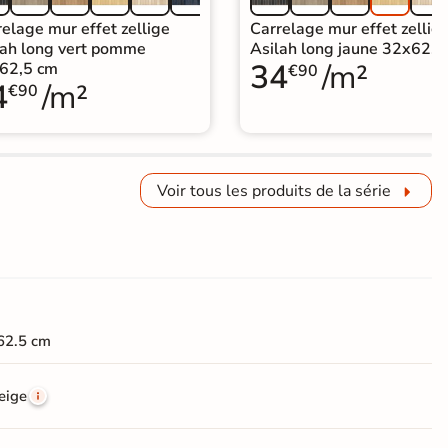
elage mur effet zellige
Carrelage mur effet zellig
lah long vert pomme
Asilah long jaune 32x62,5
34
/m²
62,5 cm
€90
4
/m²
€90
Voir tous les produits de la série
62.5 cm
eige