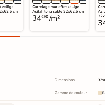
 zellige
Carrelage mur effet zellige
Carr
32x62,5 cm
Asilah long sable 32x62,5 cm
Asi
34
/m²
32x
€90
3
Dimensions
32x
Gamme de couleur
B