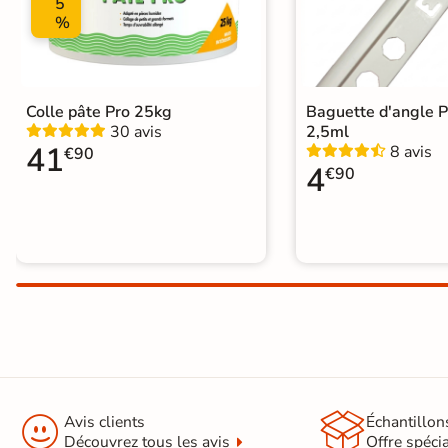
5
%
Colle pâte Pro 25kg
Baguette d'angle 
30 avis
2,5ml
41
8 avis
€90
4
€90


Avis clients
Échantillon
Découvrez tous les avis
Offre spéci