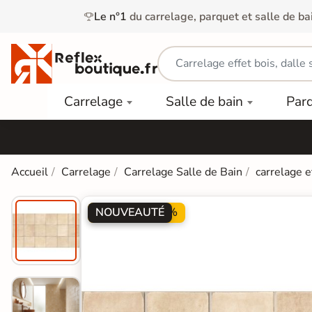
Le n°1
du carrelage, parquet et salle de ba
Carrelage
Mobilier
Parquet
Carrelage
Salle de bain
Par
Intérieur
et
Stratifié
squ'à
50%
Vasque
Carrelage
Parquet
PAR
Extérieur
Contrecollé
TYPE
Douche
relages
Accueil
Carrelage
Carrelage Salle de Bain
carrelage e
Dalle
Lames
aïences
Terrasse
Baignoires
PAR
PVC
Sur Plot
et Balnéos
NOUVEAUTÉ
PROMO -20%
squ'à
COULEUR
40%
Carrelage
Dalles
WC
Salle de
Stratifié
PVC
Bain
Bois
Carrelage
quets
Lames
Colle &
Salle de
ols
clair
Finition
Bain
tifiés