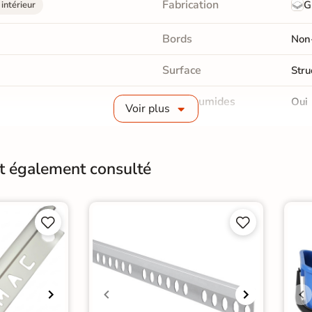
Fabrication
G
intérieur
Bords
Non-
Surface
Stru
Pièce humides
Oui
Voir plus
Choix
1er 
Support
Plac
nt également consulté
Origine
Esp




age 30x60 cm
|
 WC