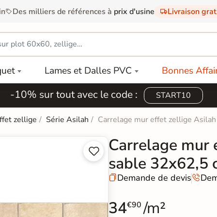
in
Des milliers de références à
prix d'usine
Livraison gra
quet
Lames et Dalles PVC
Bonnes Affai
-10% sur tout avec le code :
START10
ffet zellige
Série Asilah
Carrelage mur effet zellige Asila
Carrelage mur e


sable 32x62,5
Demande de devis
Dem


34
/m²
€90