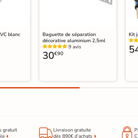
PVC blanc
Baguette de séparation
Kit 
décorative aluminium 2,5ml
5
9 avis
30
€90


s gratuit
Livraison gratuite
P
ale
dès 890€ d’achats
C