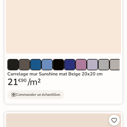
Carrelage mur Sunshine mat Beige 20x20 cm
21
/m²
€90
Commander un échantillon

