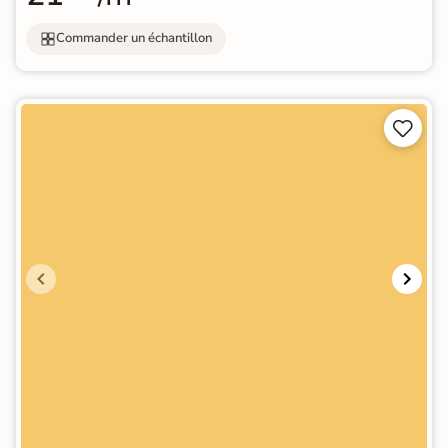
Commander un échantillon

