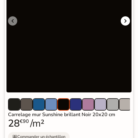
Carrelage mur Sunshine brillant Noir 20x20 cm
28
/m²
€90
Commander un échantillon