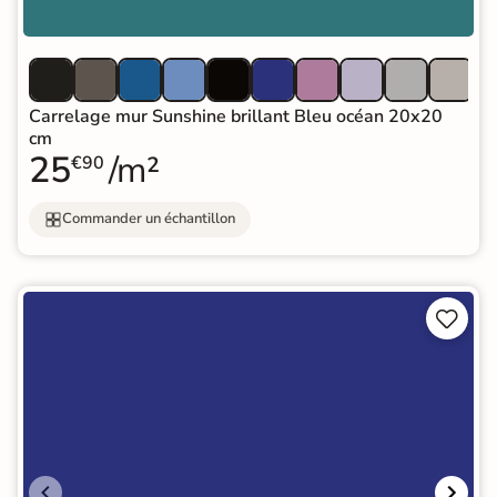
Carrelage mur Sunshine brillant Bleu océan 20x20
cm
25
/m²
€90
Commander un échantillon

