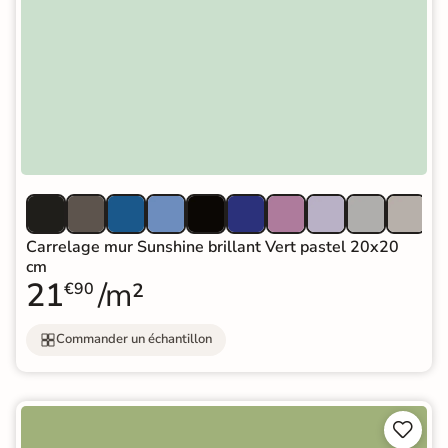
Carrelage mur Sunshine brillant Vert pastel 20x20
cm
21
/m²
€90
Commander un échantillon

