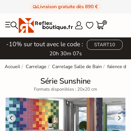
Livraison gratuite dès 890 €
0



-10% sur tout avec le code :
START10
20h 30m 06s
Accueil
Carrelage
Carrelage Salle de Bain
faïence de
Série Sunshine
Formats disponibles : 20x20 cm