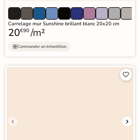
Carrelage mur Sunshine brillant blanc 20x20 cm
20
/m²
€90
Commander un échantillon

