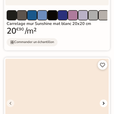
Carrelage mur Sunshine mat blanc 20x20 cm
20
/m²
€90
Commander un échantillon

