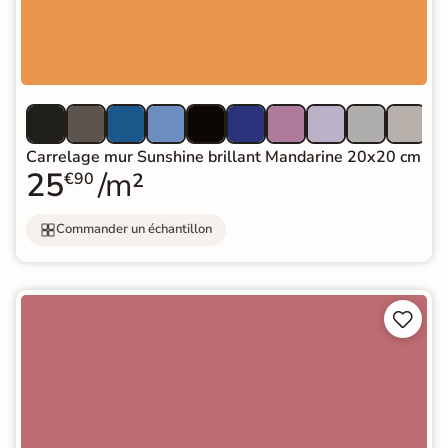
Carrelage mur Sunshine brillant Mandarine 20x20 cm
25
/m²
€90
Commander un échantillon

