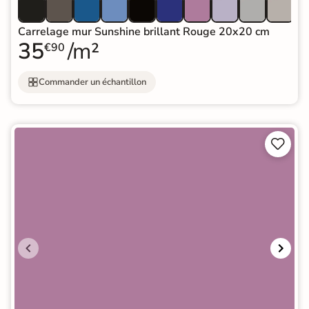
Carrelage mur Sunshine brillant Rouge 20x20 cm
35
/m²
€90
Commander un échantillon

