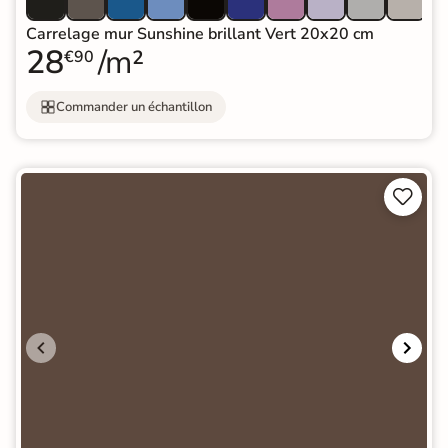
Carrelage mur Sunshine brillant Vert 20x20 cm
28
/m²
€90
Commander un échantillon

