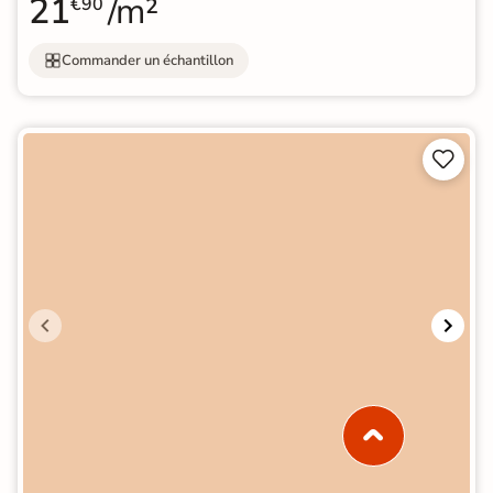
21
/m²
€90
Commander un échantillon

