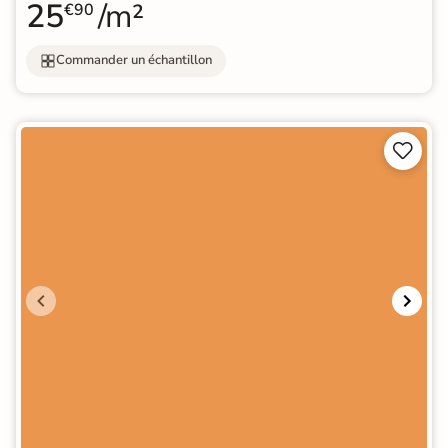
25
/m²
€90
Commander un échantillon

