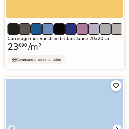
Carrelage mur Sunshine brillant Jaune 20x20 cm
23
/m²
€90
Commander un échantillon

