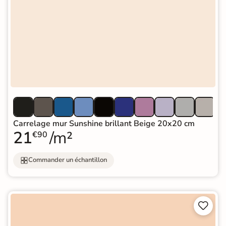
Carrelage mur Sunshine brillant Beige 20x20 cm
21
/m²
€90
Commander un échantillon

