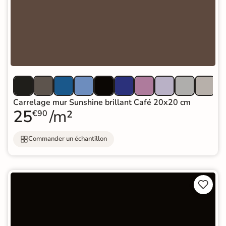
Carrelage mur Sunshine brillant Café 20x20 cm
25
/m²
€90
Commander un échantillon

