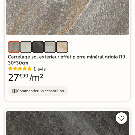
Carrelage sol extérieur effet pierre minéral grigio R9
30*30cm
1 avis
27
/m²
€90
Commander un échantillon

