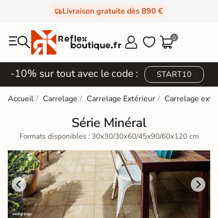
Livraison gratuite dès 890 €
0



-10% sur tout avec le code :
START10
Accueil
Carrelage
Carrelage Extérieur
Carrelage extér
Série Minéral
Formats disponibles : 30x30/30x60/45x90/60x120 cm