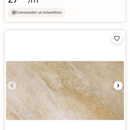
Commander un échantillon

