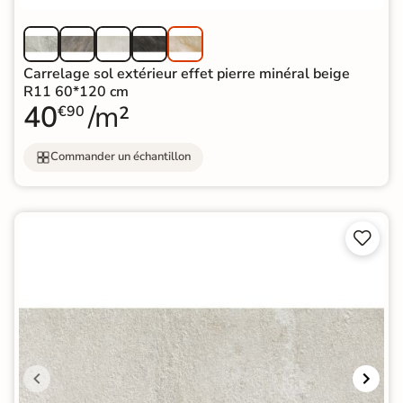
Carrelage sol extérieur effet pierre minéral beige
R11 60*120 cm
40
/m²
€90
Commander un échantillon

