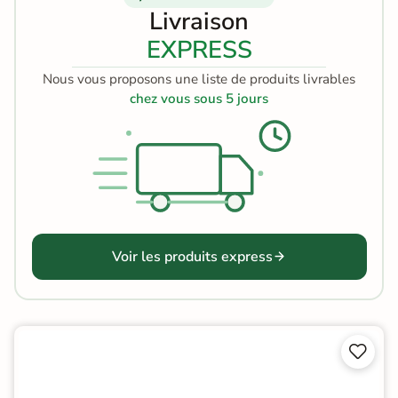
Livraison
EXPRESS
Nous vous proposons une liste de produits livrables
chez vous sous 5 jours
Voir les produits express

