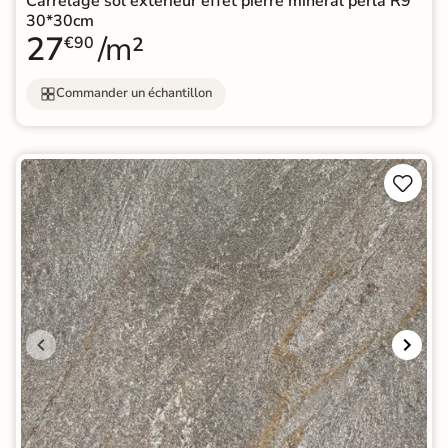
Carrelage sol extérieur effet pierre minéral perla R9
30*30cm
27
/m²
€90
Commander un échantillon

