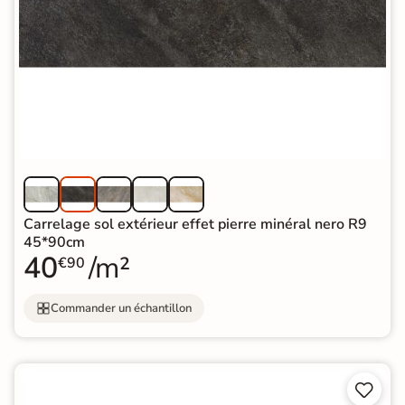
Carrelage sol extérieur effet pierre minéral nero R9
45*90cm
40
/m²
€90
Commander un échantillon

