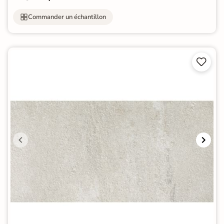
Commander un échantillon

