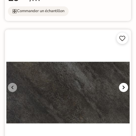
Commander un échantillon

