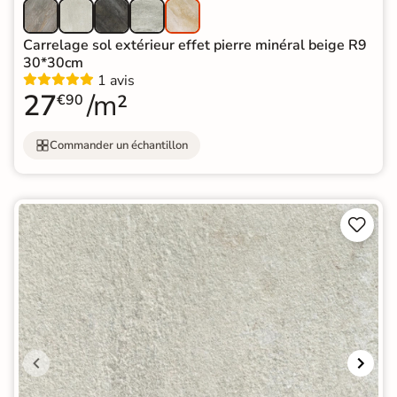
Carrelage sol extérieur effet pierre minéral beige R9
30*30cm
1 avis
27
/m²
€90
Commander un échantillon

