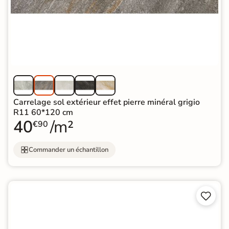
Carrelage sol extérieur effet pierre minéral grigio
R11 60*120 cm
40
/m²
€90
Commander un échantillon

