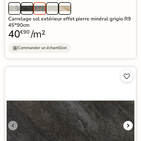
Carrelage sol extérieur effet pierre minéral grigio R9
45*90cm
40
/m²
€90
Commander un échantillon

