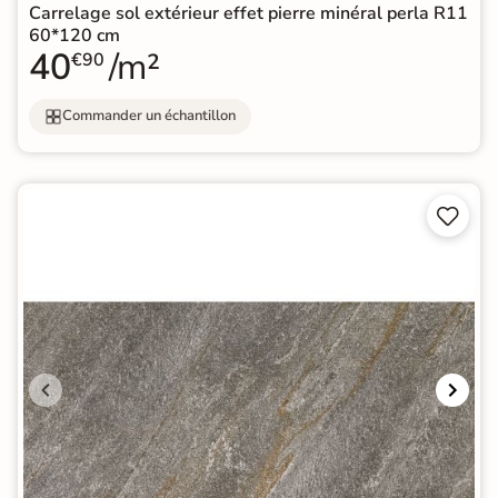
Carrelage sol extérieur effet pierre minéral perla R11
60*120 cm
40
/m²
€90
Commander un échantillon

