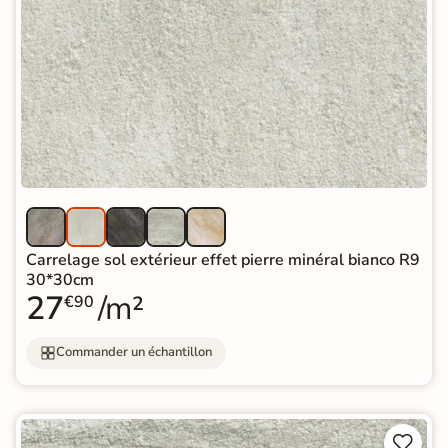
Carrelage sol extérieur effet pierre minéral bianco R9
30*30cm
27
/m²
€90
Commander un échantillon

