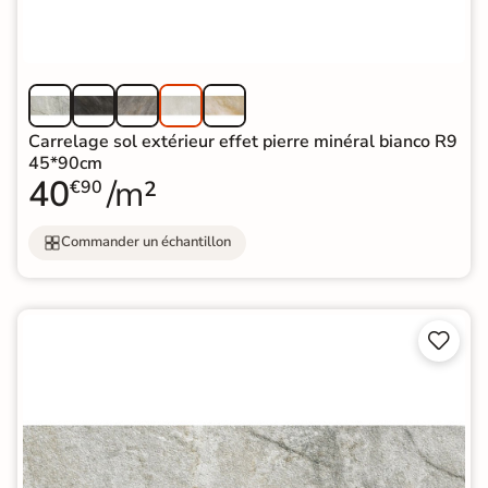
Carrelage sol extérieur effet pierre minéral bianco R9
45*90cm
40
/m²
€90
Commander un échantillon

