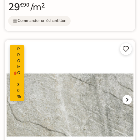
29
/m²
€90
Commander un échantillon


P
R
O
M
O
-
3
0
%