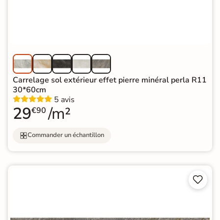
Carrelage sol extérieur effet pierre minéral perla R11
30*60cm
5 avis
29
/m²
€90
Commander un échantillon

