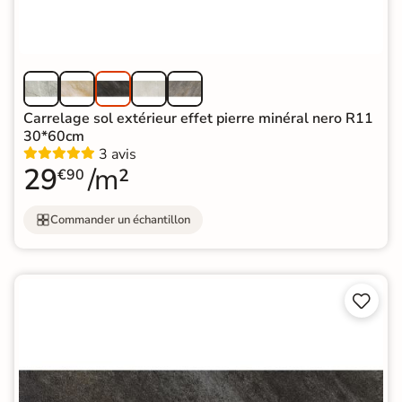
Carrelage sol extérieur effet pierre minéral nero R11
30*60cm
3 avis
29
/m²
€90
Commander un échantillon

