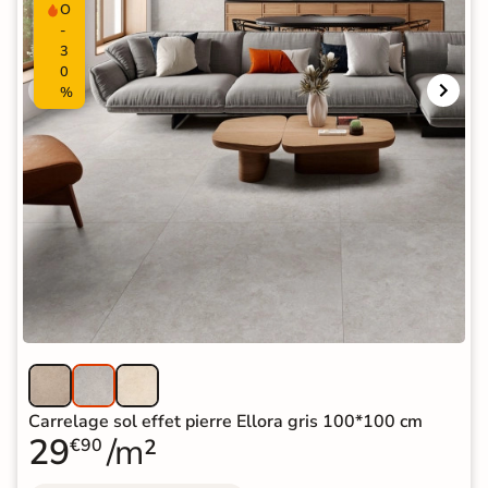
O
-
3
0
%
Carrelage sol effet pierre Ellora gris 100*100 cm
29
/m²
€90