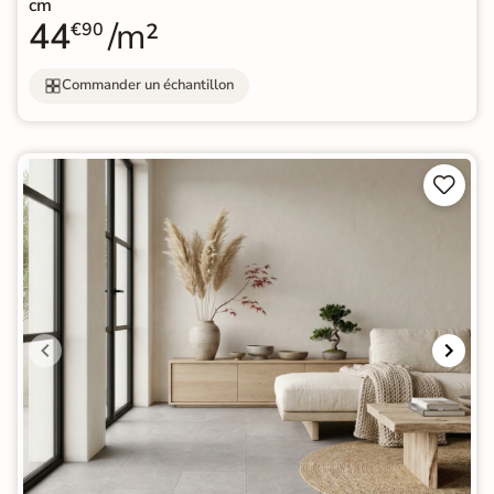
cm
44
/m²
€90
Commander un échantillon

