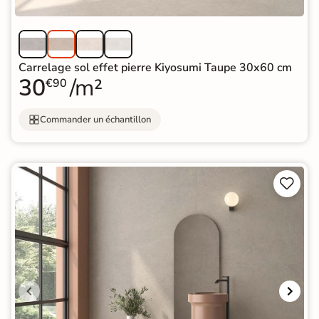
Carrelage sol effet pierre Kiyosumi Taupe 30x60 cm
30
/m²
€90
Commander un échantillon

