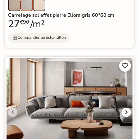
Carrelage sol effet pierre Ellora gris 60*60 cm
27
/m²
€90
Commander un échantillon

