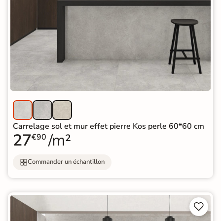
Carrelage sol et mur effet pierre Kos perle 60*60 cm
27
/m²
€90
Commander un échantillon

