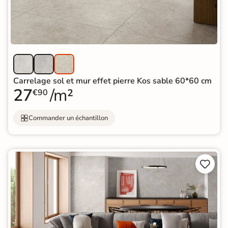
Carrelage sol et mur effet pierre Kos sable 60*60 cm
27
/m²
€90
Commander un échantillon

