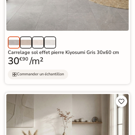
Carrelage sol effet pierre Kiyosumi Gris 30x60 cm
30
/m²
€90
Commander un échantillon

