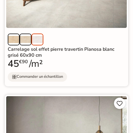
Carrelage sol effet pierre travertin Pianosa blanc
grisé 60x90 cm
45
/m²
€90
Commander un échantillon

