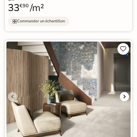
33
/m²
€90
Commander un échantillon

