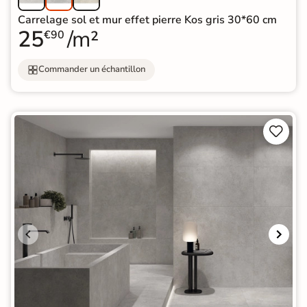
Carrelage sol et mur effet pierre Kos gris 30*60 cm
25
/m²
€90
Commander un échantillon

