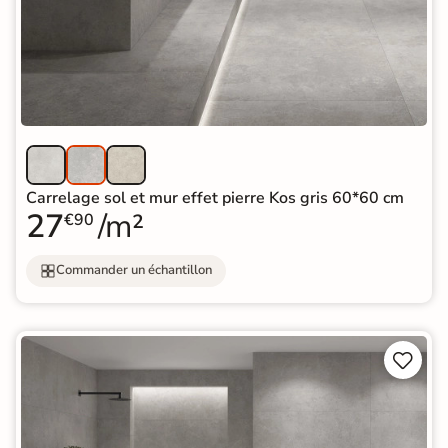
Carrelage sol et mur effet pierre Kos gris 60*60 cm
27
/m²
€90
Commander un échantillon

