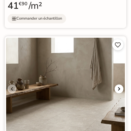
41
/m²
€90
Commander un échantillon

