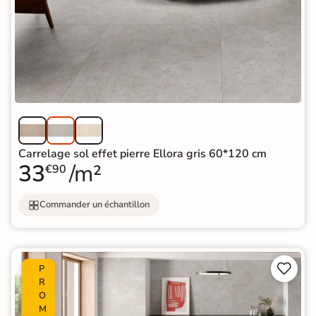
Carrelage sol effet pierre Ellora gris 60*120 cm
33
/m²
€90
Commander un échantillon


P
R
O
M