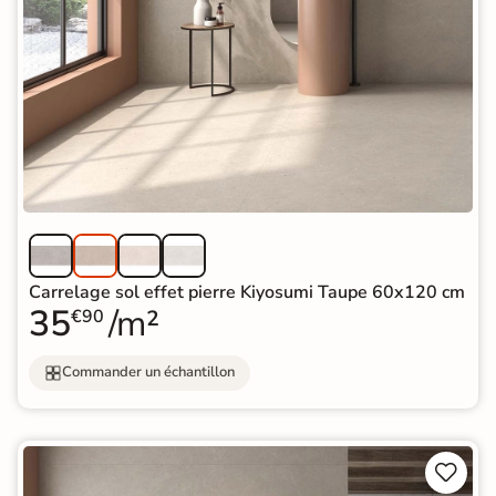
Carrelage sol effet pierre Kiyosumi Taupe 60x120 cm
35
/m²
€90
Commander un échantillon

