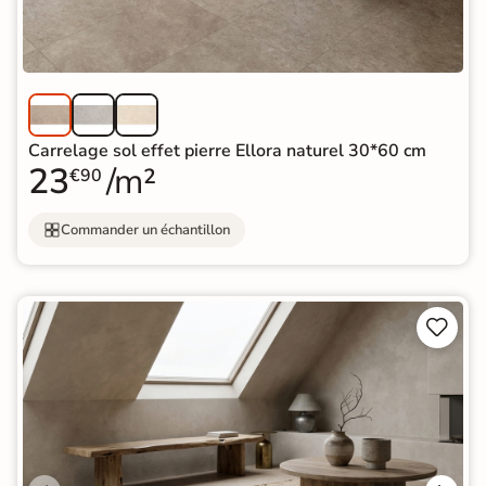
Carrelage sol effet pierre Ellora naturel 30*60 cm
23
/m²
€90
Commander un échantillon

