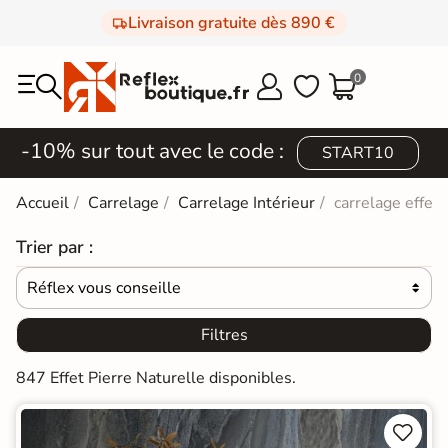
Livraison gratuite dès 890 €
0



-10% sur tout avec le code :
START10
Accueil
Carrelage
Carrelage Intérieur
carrelage effet 
Trier par :
Réflex vous conseille

Filtres
847 Effet Pierre Naturelle disponibles.

