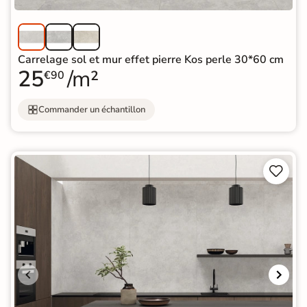
Carrelage sol et mur effet pierre Kos perle 30*60 cm
25
/m²
€90
Commander un échantillon

