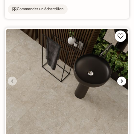
Commander un échantillon

