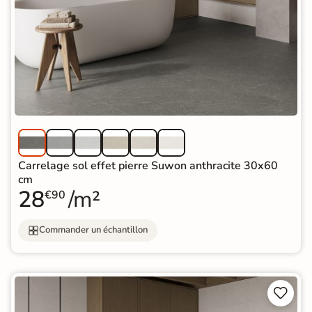
Carrelage sol effet pierre Suwon anthracite 30x60
cm
28
/m²
€90
Commander un échantillon

