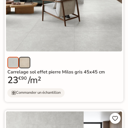
Carrelage sol effet pierre Milos gris 45x45 cm
23
/m²
€90
Commander un échantillon

