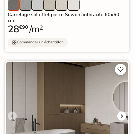
Carrelage sol effet pierre Suwon anthracite 60x60
cm
28
/m²
€90
Commander un échantillon

