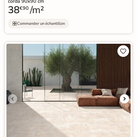
corda 90x90 cm
38
/m²
€90
Commander un échantillon

