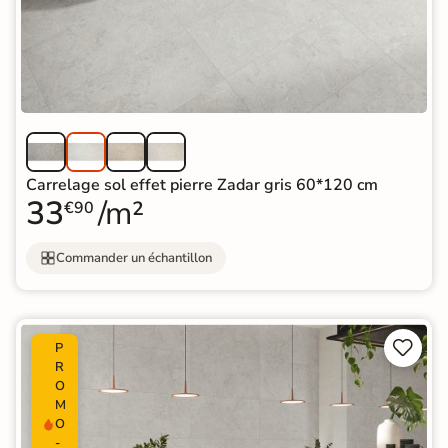
Carrelage sol effet pierre Zadar gris 60*120 cm
33
/m²
€90
Commander un échantillon


P
R
O
M
O
-