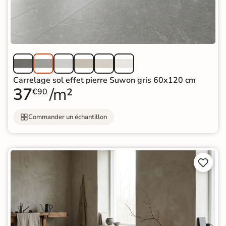
Carrelage sol effet pierre Suwon gris 60x120 cm
37
/m²
€90
Commander un échantillon

