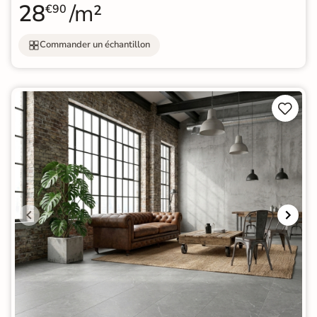
28
/m²
€90
Commander un échantillon

