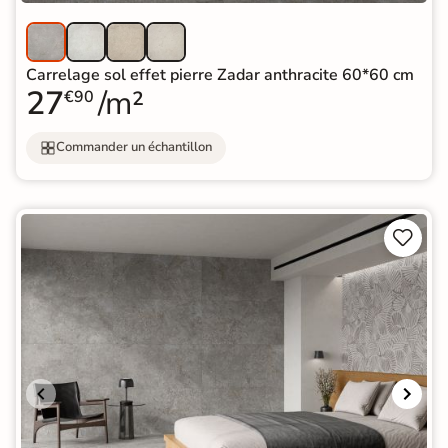
Carrelage sol effet pierre Zadar anthracite 60*60 cm
27
/m²
€90
Commander un échantillon

