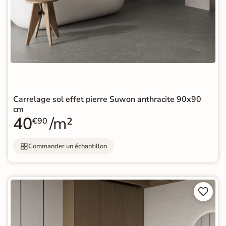
Carrelage sol effet pierre Suwon anthracite 90x90
cm
40
/m²
€90
Commander un échantillon

