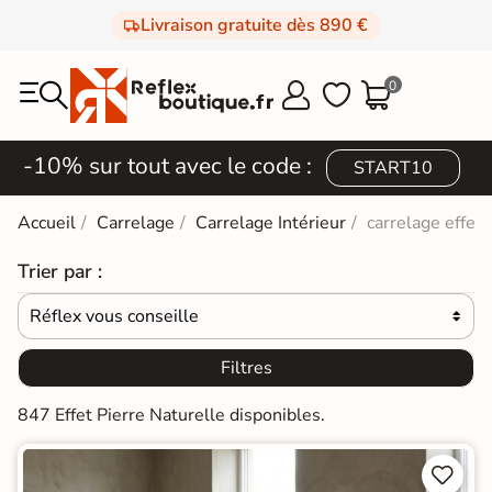
Livraison gratuite dès 890 €
0



-10% sur tout avec le code :
START10
Accueil
Carrelage
Carrelage Intérieur
carrelage effet 
Trier par :
Réflex vous conseille

Filtres
847 Effet Pierre Naturelle disponibles.

