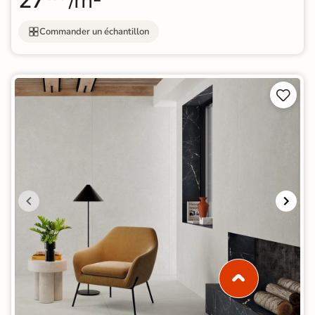
27
/m²
Commander un échantillon

