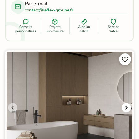
Par e-mail
contact@reflex-groupe.fr
Conseils
Projets
Aide au
Service
personnalisés
sur-mesure
calcul
fiable

