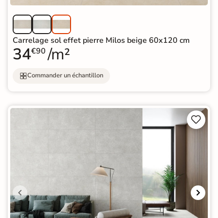
Carrelage sol effet pierre Milos beige 60x120 cm
34
/m²
€90
Commander un échantillon

