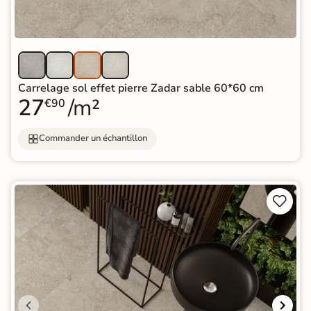
Carrelage sol effet pierre Zadar sable 60*60 cm
27
/m²
€90
Commander un échantillon

