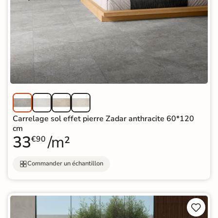
Carrelage sol effet pierre Zadar anthracite 60*120
cm
33
/m²
€90
Commander un échantillon

