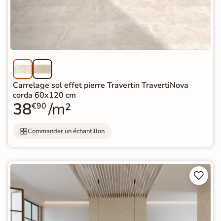
Carrelage sol effet pierre Travertin TravertiNova
corda 60x120 cm
38
/m²
€90
Commander un échantillon

