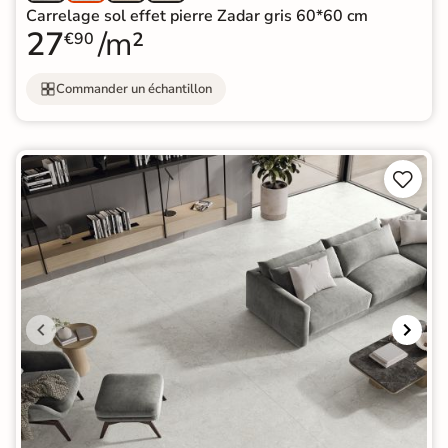
Carrelage sol effet pierre Zadar gris 60*60 cm
27
/m²
€90
Commander un échantillon

