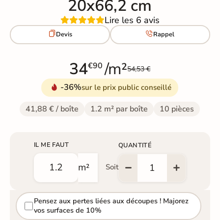
20x66,2 cm
Lire les 6 avis


Devis
Rappel
34
/m²
€90
54,53 €
-36%
sur le prix public conseillé
41,88 € / boîte
1.2 m² par boîte
10 pièces
IL ME FAUT
QUANTITÉ
m²
Soit
Pensez aux pertes liées aux découpes ! Majorez
vos surfaces de 10%