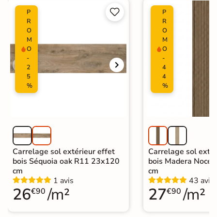
Carrelage Bleu
|
Catégories


P
P
Carrelage intérieur / extérieur
R
R
identique
O
O
M
M
O
O
-
-
2
4
5
4
%
%
Carrelage sol extérieur effet
Carrelage sol extér
bois Séquoia oak R11 23x120
bois Madera Noce
cm
cm
1 avis
43 avis
26
/m²
27
/m²
€90
€90