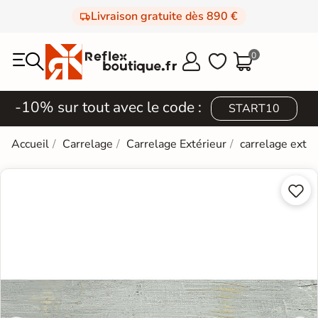
Livraison gratuite dès 890 €
0



-10% sur tout avec le code :
START10
Accueil
Carrelage
Carrelage Extérieur
carrelage extér

