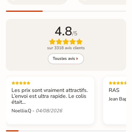
4.8
/5

sur 3318 avis clients
Tous
les avis
Les prix sont vraiment attractifs.
RAS
L’envoi est ultra rapide. Le colis
Jean Bapti
était...
Noellia.Q -
04/08/2026