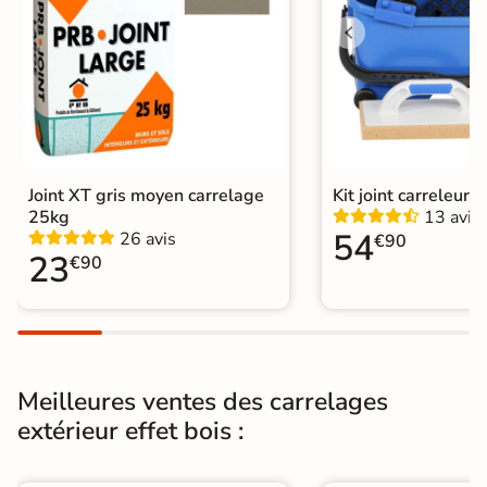
Nombres de
40
tampons
Résistant au Gel
Oui
Conditionnement
Boite
Choix
1er Choix
Joint XT gris moyen carrelage
Kit joint carreleur p
25kg
13 avis
Pose
Coller
54
26 avis
€90
23
€90
Support
Chape
Ancien carrelage
Normes
Certification CE
Origine
Espagne
Meilleures ventes des carrelages
extérieur effet bois :
Type de pose
Pose collée
Carrelage extérieur imitation bois
|