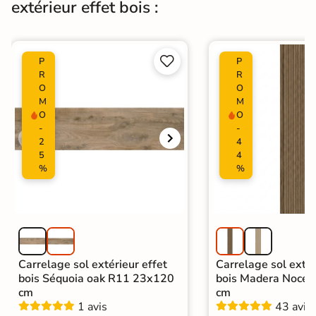
extérieur effet bois :
Type de pose
Pose collée
Carrelage extérieur imitation bois
|
Catégories
Carrelage Gris


P
P
R
R
O
O
M
M
O
O
-
-
2
4
5
4
%
%
Carrelage sol extérieur effet
Carrelage sol extér
bois Séquoia oak R11 23x120
bois Madera Noce
cm
cm
1 avis
43 avis