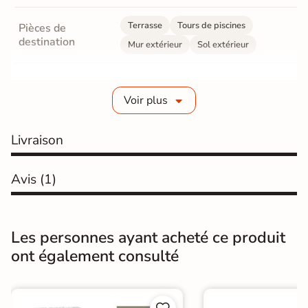
Terrasse
Tours de piscines
Pièces de
destination
Mur extérieur
Sol extérieur
Fabrication
Grès cérame émaillé
Voir plus
Epaisseur
10 mm
Livraison
Coefficient
R11 - Très antidérapant
antidérapant
Avis
(1)
Résistance à
GR5 - Ultra-résistant
l'usure
Masse colorée
Non
Les personnes ayant acheté ce produit
ont également consulté
Bords
rectifié
Finition
Mate