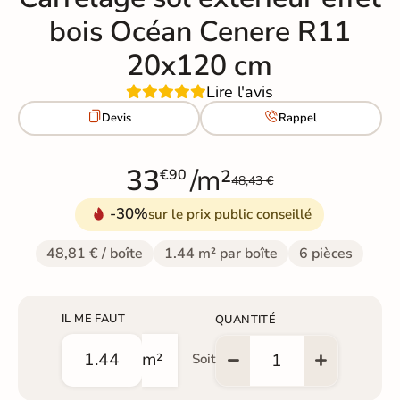
bois Océan Cenere R11
20x120 cm
Lire l'avis


Devis
Rappel
33
/m²
€90
48,43 €
-30%
sur le prix public conseillé
48,81 € / boîte
1.44 m² par boîte
6 pièces
IL ME FAUT
QUANTITÉ
m²
Soit