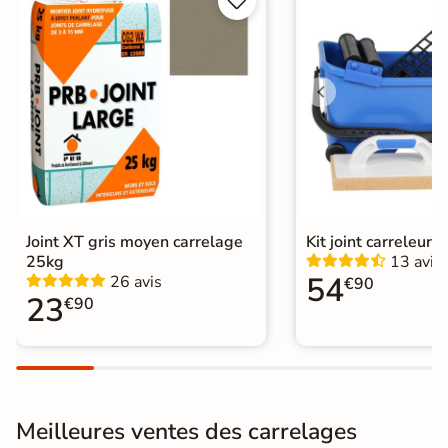


Surface
Antidérapante
Nombres de
18
tampons
Résistant au Gel
Oui
Conditionnement
Boite
Choix
1er Choix
Joint XT gris moyen carrelage
Kit joint carreleur p
25kg
13 avis
Pose
Coller
54
26 avis
€90
23
€90
Support
Chape
Ancien carrelage
Normes
Certification CE
Origine
Espagne
Meilleures ventes des carrelages