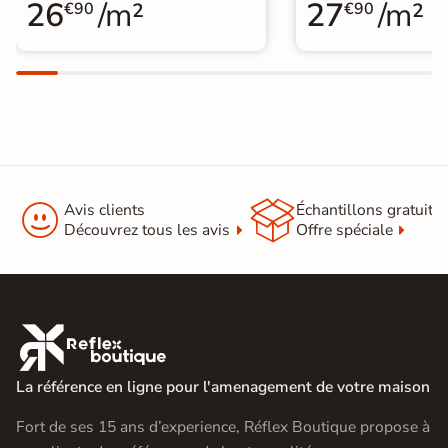
26
/m²
27
/m²
€90
€90


Avis clients
Échantillons gratuit
Découvrez tous les avis
Offre spéciale

La référence en ligne pour l'amenagement de votre maison
Fort de ses 15 ans d’experience, Réflex Boutique propose à