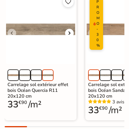


P
R
O
M
O
-
3
0
%
Carrelage sol extérieur effet
Carrelage sol extér
bois Océan Quercia R11
bois Océan Sandal
20x120 cm
20x120 cm
33
/m²
3 avis
€90
33
/m²
€90