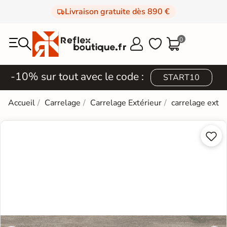
Livraison gratuite dès 890 €
0



-10% sur tout avec le code :
START10
Accueil
Carrelage
Carrelage Extérieur
carrelage extér

