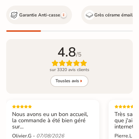
Garantie Anti-casse
Grès cérame émaillé
4.8
/5

sur 3320 avis clients
Tous
les avis
Nous avons eu un bon accueil,
Très sati
la commande à été bien géré
que j'ai 
sur...
internet....
Olivier.G -
07/08/2026
Pierre.L -