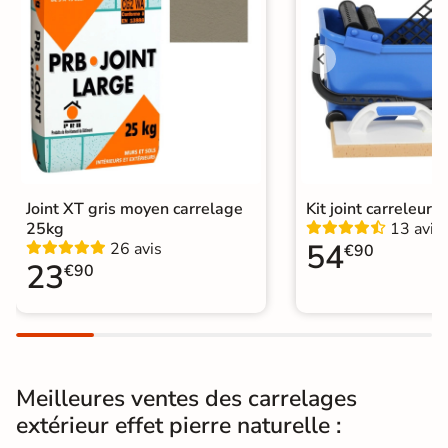
Résistant au Gel
Oui
Conditionnement
Boite
Choix
1er Choix
Pose
Coller
Joint XT gris moyen carrelage
Kit joint carreleur p
Support
Chape
Ancien carrelage
25kg
13 avis
54
26 avis
€90
Normes
23
Certification CE
€90
Origine
Espagne
Type de pose
Pose collée
Meilleures ventes des carrelages
Carrelage terrasse effet pierre
extérieur effet pierre naturelle :
naturelle
Catégories
|
Carrelage 30x60 cm
|