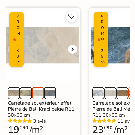
Carrelage marron


P
P
R
R
O
O
M
M
O
O
-
-
3
2
8
5
%
%
Carrelage sol extérieur effet
Carrelage sol extér
Pierre de Bali Krabi beige R11
Pierre de Bali Mété
30x60 cm
R11 30x60 cm
3 avis
11 avis
19
/m²
23
/m²
€90
€90