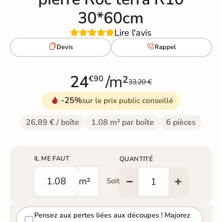
30*60cm
Lire l'avis


Devis
Rappel
24
/m²
€90
33,20 €
-25%
sur le prix public conseillé
26,89 € / boîte
1.08 m² par boîte
6 pièces
IL ME FAUT
QUANTITÉ
m²
Soit
Pensez aux pertes liées aux découpes ! Majorez