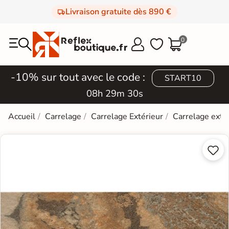
Livraison gratuite dès 890 €
0



-10% sur tout avec le code :
START10
08h 29m 30s
Accueil
Carrelage
Carrelage Extérieur
Carrelage extér

