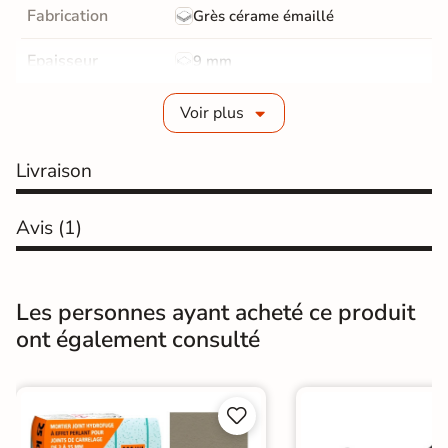
Fabrication
Grès cérame émaillé
Epaisseur
9 mm
Coefficient
Voir plus
R10 - Antidérapant
antidérapant
Livraison
Résistance à
Gr4 - Très résistant
l'usure
Avis
(1)
Masse colorée
Non
Bords
Non-rectifié
Les personnes ayant acheté ce produit
Finition
Mate
ont également consulté
Surface
Antidérapante
Nombres de


12
tampons