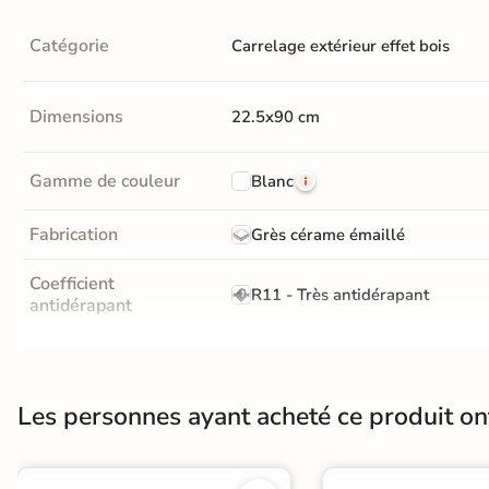
En une ou plusieurs fois
grâce à nos nombreuses
Catégorie
Carrelage extérieur effet bois
solutions de paiement
Dimensions
22.5x90 cm
Gamme de couleur
Blanc
Paiement
Données
Confidentialité
100%
cryptées
garantie
sécurisé
Fabrication
Grès cérame émaillé
Livraison rapide et soignée
Coefficient
R11 - Très antidérapant
antidérapant
En savoir plus
Masse colorée
Non
Finition
Mate
Les personnes ayant acheté ce produit o
Nombres de tampons
18