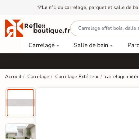
Le n°1
du carrelage, parquet et salle de ba
Carrelage
Mobilier
Parquet
Carrelage
Salle de bain
Par
Intérieur
et
Stratifié
squ'à
50%
Vasque
Carrelage
Parquet
PAR
Extérieur
Contrecollé
TYPE
Douche
relages
Accueil
Carrelage
Carrelage Extérieur
carrelage extér
Dalle
Lames
aïences
Terrasse
Baignoires
PAR
PVC
Sur Plot
et Balnéos
squ'à
COULEUR
40%
Carrelage
Dalles
WC
Salle de
Stratifié
PVC
Bain
Bois
Carrelage
quets
Lames
Colle &
Salle de
ols
clair
Finition
Bain
tifiés