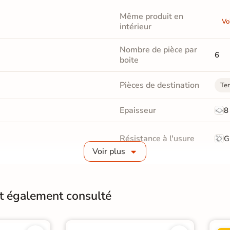
Même produit en
Vo
intérieur
Nombre de pièce par
6
boite
Pièces de destination
Ter
Epaisseur
8
Résistance à l'usure
G
Voir plus
Bords
Non-
Surface
Str
nt également consulté
Résistant au Gel
Oui