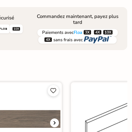
Commandez maintenant, payez plus
curisé
tard





Paiements
avec
Floa


sans frais avec

