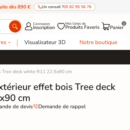
tuite dès 890 €
Un conseil ?
05 82 95 56 76
Mes listes de
Connexion
0




Produits Favoris
Inscription
Panier
res
Visualisateur 3D
Notre boutique
ois Tree deck white R11 22.5x90 cm
xtérieur effet bois Tree deck
5x90 cm
nde de devis
Demande de rappel
