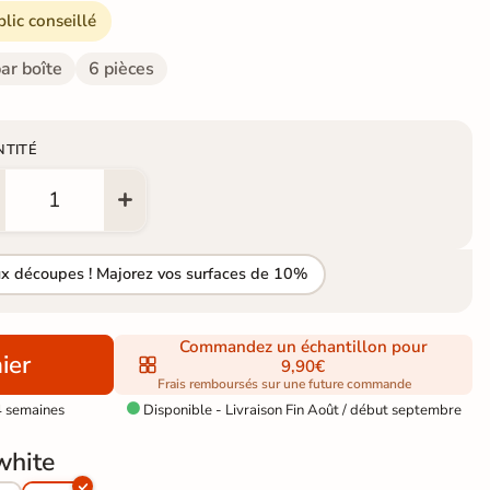
blic conseillé
ar boîte
6 pièces
NTITÉ
ux découpes ! Majorez vos surfaces de 10%
Commandez un échantillon pour
ier
9,90€
Frais remboursés sur une future commande
4 semaines
Disponible - Livraison Fin Août / début septembre

white