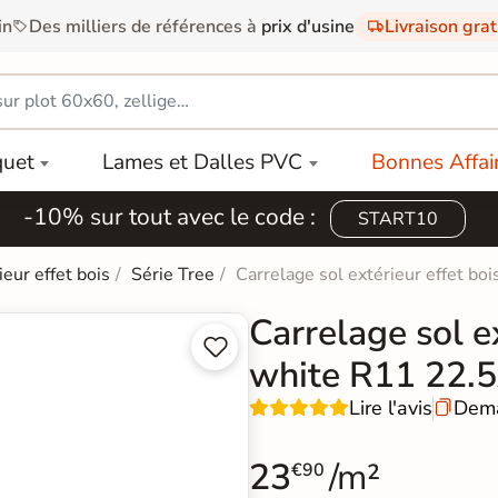
in
Des milliers de références à
prix d'usine
Livraison gra
quet
Lames et Dalles PVC
Bonnes Affai
-10% sur tout avec le code :
START10
ieur effet bois
Série Tree
Carrelage sol extérieur effet b
Carrelage sol e


white R11 22.
Lire l'avis
Dema

23
/m²
€90