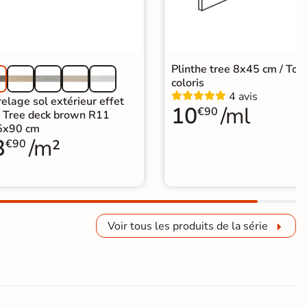
Plinthe tree 8x45 cm / Tou
coloris
4 avis
elage sol extérieur effet
10
/ml
€90
s Tree deck brown R11
5x90 cm
3
/m²
€90
Voir tous les produits de la série