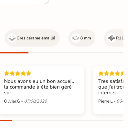
Grès cérame émaillé
8 mm
R11 - 
Nous avons eu un bon accueil,
Très satisfai
la commande à été bien géré
que j'ai trou
sur...
internet....
Olivier.G -
07/08/2026
Pierre.L -
06/08