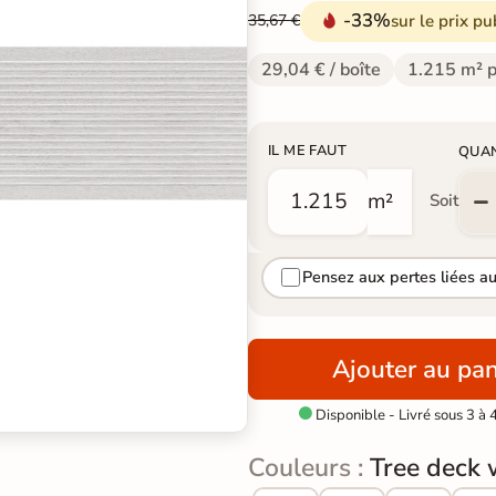
-33%
sur le prix pu
35,67 €
29,04 € / boîte
1.215 m² p
IL ME FAUT
QUA
m²
Soit
Pensez aux pertes liées a
Ajouter au pan
Disponible - Livré sous 3 à 

Couleurs :
Tree deck 