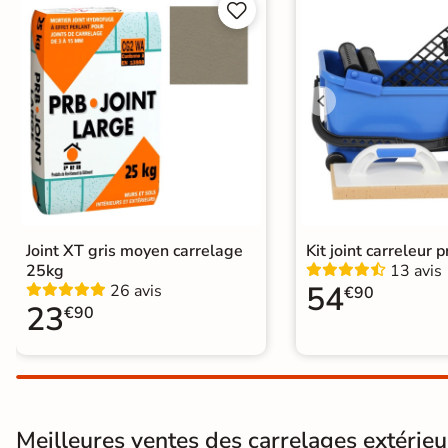


Conditionnement
Boite
Pose
Coller
Normes
Certification CE
Type de pose
Pose collée
Joint XT gris moyen carrelage
Kit joint carreleur p
25kg
13 avis
54
26 avis
€90
23
€90
Meilleures ventes des carrelages extérieur