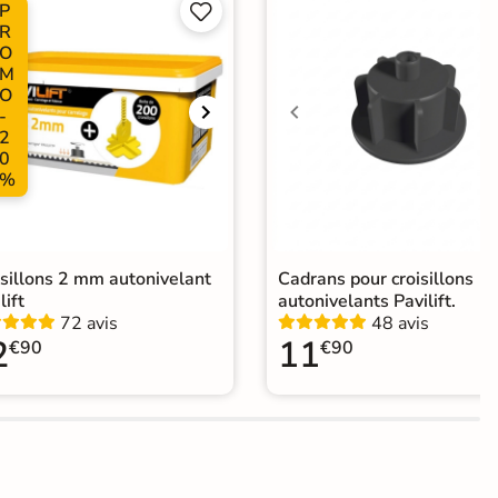
P


Choix
R
O
M
ape
Ancien carrelage
O
-
agne
2
0
%
elage extérieur imitation bois
|
Carrelage Blanc
|
elage intérieur / extérieur identique
isillons 2 mm autonivelant
Cadrans pour croisillons
lift
autonivelants Pavilift.
72 avis
48 avis
2
11
€90
€90