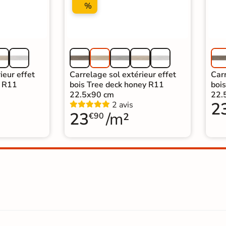
%
ieur effet
Carrelage sol extérieur effet
Carr
y R11
bois Tree deck honey R11
boi
22.5x90 cm
22.
2
2 avis
23
/m²
€90