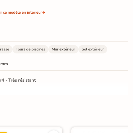
ir ce modèle en intérieur
rasse
Tours de piscines
Mur extérieur
Sol extérieur
 mm
r4 - Très résistant
rectifié
ucturée
Antidérapante
Antidérapante et structurée