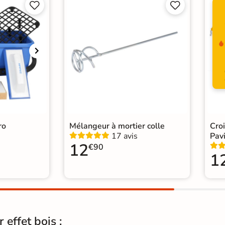




Choix
1er 
Support
Ch
Origine
Esp
Carr
Catégories
Carr
ro
Mélangeur à mortier colle
Cro
17 avis
Pavi
12
€90
1
 effet bois :