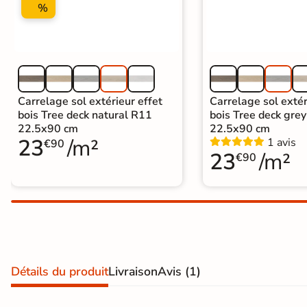
%
Carrelage extra fin
Voir tous les
formats
PAR FINITION
Carrelage sol extérieur effet
Carrelage sol extér
bois Tree deck natural R11
bois Tree deck gre
Carrelage poli /
22.5x90 cm
22.5x90 cm
23
/m²
semi-poli
1 avis
€90
23
/m²
€90
Carrelage brillant
Échantillons gratuits
PAIEMENT SÉCURISÉ
Payez comme
Détails du produit
Livraison
Avis
(1)
il vous plaira