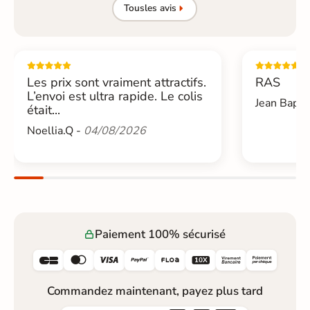
Tous
les avis
Les prix sont vraiment attractifs.
RAS
L’envoi est ultra rapide. Le colis
Jean Bapti
était...
Noellia.Q -
04/08/2026
Paiement 100% sécurisé






Commandez maintenant, payez plus tard