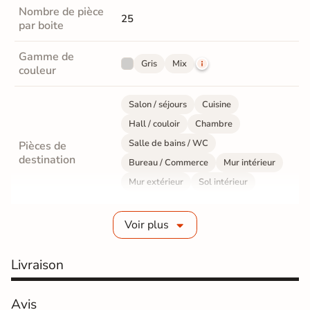
Nombre de pièce
25
par boite
Gamme de
Gris
Mix
couleur
Salon / séjours
Cuisine
Hall / couloir
Chambre
Salle de bains / WC
Pièces de
destination
Bureau / Commerce
Mur intérieur
Mur extérieur
Sol intérieur
Sol extérieur
Voir plus
Fabrication
Grès cérame émaillé
Livraison
Epaisseur
7 mm
Coefficient
Avis
R10 - Antidérapant