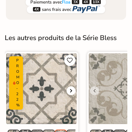



Paiements
avec
Floa


sans frais avec
Les autres produits de la Série Bless


P
R
O
M
O
-
2
2
%