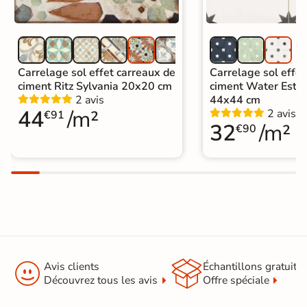
identique
|
Carrelage sol cuisine
|
Carrelage salon moderne
|
Carrelage Chambre
|
Carrelage WC
Carrelage sol effet carreaux de
Carrelage sol effet
ciment Ritz Sylvania 20x20 cm
ciment Water Estre
2 avis
44x44 cm
44
/m²
2 avis
€91
32
/m²
€90


Avis clients
Échantillons gratuit
Découvrez tous les avis
Offre spéciale