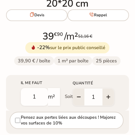
20*20 cm


Devis
Rappel
39
/m²
€90
51,16 €
-22%
sur le prix public conseillé
39,90 € / boîte
1 m² par boîte
25 pièces
IL ME FAUT
QUANTITÉ
m²
Soit
Pensez aux pertes liées aux découpes ! Majorez
vos surfaces de 10%