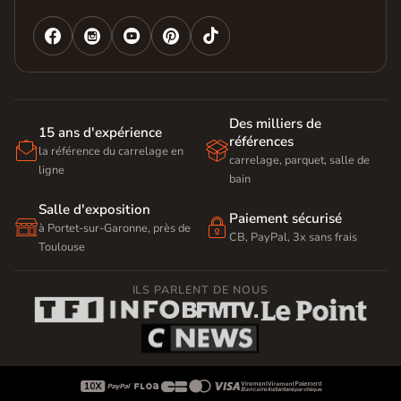




Des milliers de
15 ans d'expérience
références


la référence du carrelage en
carrelage, parquet, salle de
ligne
bain
Salle d'exposition
Paiement sécurisé


à Portet-sur-Garonne, près de
CB, PayPal, 3x sans frais
Toulouse
ILS PARLENT DE NOUS








