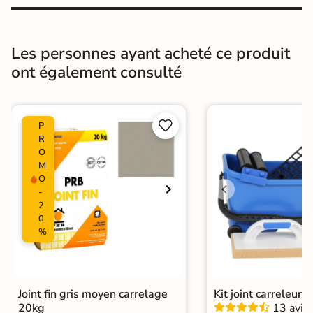
antidérapant
Résistance à
Gr4 - Très résistant
l'usure
Les personnes ayant acheté ce produit
ont également consulté
Masse colorée
Non
Type de motif
Motif unique


P
R
Bords
Non-rectifié
O
M
Finition
Mate
O
-
2
Surface
Lisse
Antidérapante
0
%
Résistant au Gel
Oui
Pièce humides
Oui
Joint fin gris moyen carrelage
Kit joint carreleur p
Plancher
20kg
13 avis
Oui