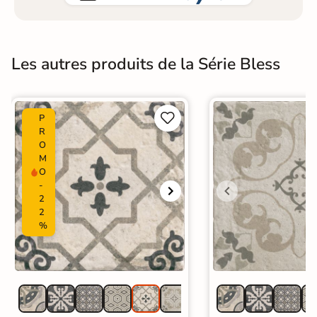
Les autres produits de la Série Bless


P
R
O
M
O
-
2
2
%