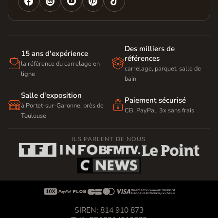




Des milliers de
15 ans d'expérience
références


la référence du carrelage en
carrelage, parquet, salle de
ligne
bain
Salle d'exposition
Paiement sécurisé


à Portet-sur-Garonne, près de
CB, PayPal, 3x sans frais
Toulouse
ILS PARLENT DE NOUS









SIREN: 814 910 873