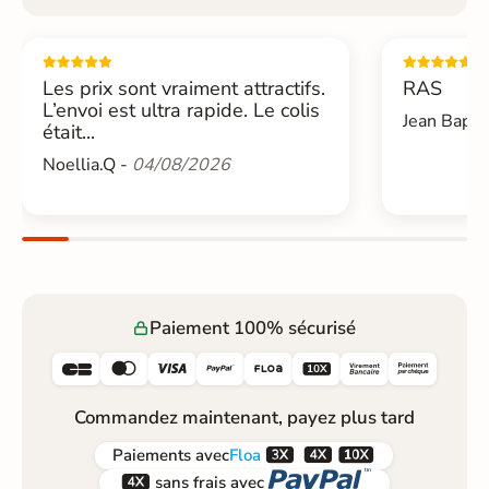
Les prix sont vraiment attractifs.
RAS
L’envoi est ultra rapide. Le colis
Jean Bapti
était...
Noellia.Q -
04/08/2026
Paiement 100% sécurisé






Commandez maintenant, payez plus tard



Paiements
avec
Floa


sans frais avec