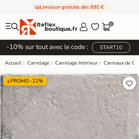
Livraison gratuite dès 890 €
0



-10% sur tout avec le code :
START10
Accueil
Carrelage
Carrelage Intérieur
Carreaux de Ci
PROMO -22%

