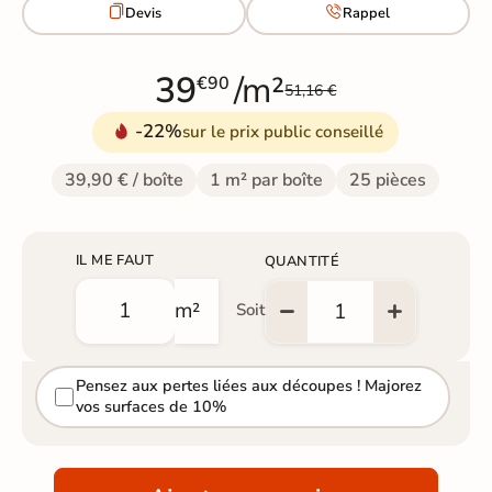


Devis
Rappel
39
/m²
€90
51,16 €
-22%
sur le prix public conseillé
39,90 € / boîte
1 m² par boîte
25 pièces
IL ME FAUT
QUANTITÉ
m²
Soit
Pensez aux pertes liées aux découpes ! Majorez
vos surfaces de 10%