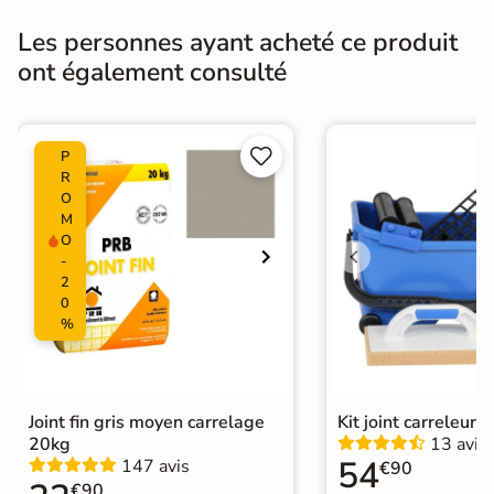
Résistance à
Gr4 - Très résistant
l'usure
Les personnes ayant acheté ce produit
ont également consulté
Masse colorée
Non
Bords
Non-rectifié


P
R
Finition
Mate
O
M
Surface
Lisse
Antidérapante
O
-
2
Résistant au Gel
Oui
0
%
Pièce humides
Oui
Plancher
Oui
Chauffant
Joint fin gris moyen carrelage
Kit joint carreleur p
20kg
13 avis
Conditionnement
Boite
54
147 avis
€90
€90