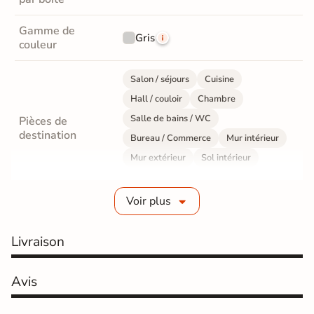
Gamme de
Gris
couleur
Salon / séjours
Cuisine
Hall / couloir
Chambre
Salle de bains / WC
Pièces de
destination
Bureau / Commerce
Mur intérieur
Mur extérieur
Sol intérieur
Sol extérieur
Voir plus
Fabrication
Grès cérame émaillé
Livraison
Epaisseur
7 mm
Coefficient
Avis
R10 - Antidérapant
antidérapant