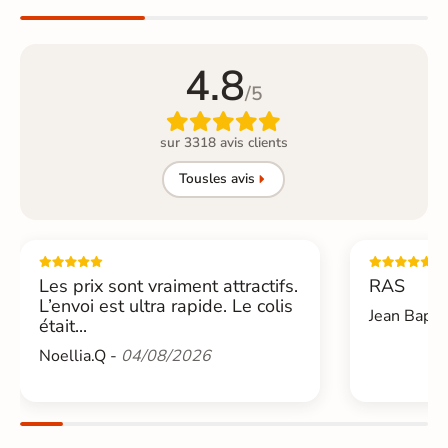
4.8
/5

sur 3318 avis clients
Tous
les avis
Les prix sont vraiment attractifs.
RAS
L’envoi est ultra rapide. Le colis
Jean Bapti
était...
Noellia.Q -
04/08/2026