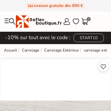
Livraison gratuite dès 890 €
0



-10% sur tout avec le code :
START10
Accueil
Carrelage
Carrelage Extérieur
carrelage extér

