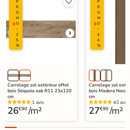


P
P
Carrelage intérieur / extérieur
R
R
identique
O
O
M
M
O
O
-
-
2
4
5
4
%
%
Carrelage sol extérieur effet
Carrelage sol extér
bois Séquoia oak R11 23x120
bois Madera Noce
cm
cm
1 avis
43 avis
26
/m²
27
/m²
€90
€90