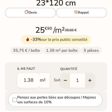
23*120 cm


Devis
Rappel
25
/m²
€90
38,66 €
-33%
sur le prix public conseillé
35,75 € / boîte
1.38 m² par boîte
5 pièces
IL ME FAUT
QUANTITÉ
m²
Soit
Pensez aux pertes liées aux découpes ! Majorez
vos surfaces de 10%