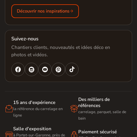
Découvrir nos inspirations
Suivez-nous
Chantiers clients, nouveautés et idées déco en
photos et vidéos.




Des milliers de
15 ans d'expérience
références


la référence du carrelage en
carrelage, parquet, salle de
ligne
bain
Salle d'exposition
Paiement sécurisé


à Portet-sur-Garonne, près de