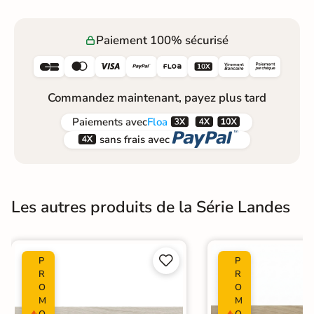
Paiement 100% sécurisé






Commandez maintenant, payez plus tard



Paiements
avec
Floa


sans frais avec
Les autres produits de la Série Landes


P
P
R
R
O
O
M
M
O
O