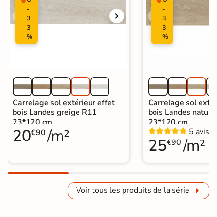
-
-
3
3
3
3
%
%
Carrelage sol extérieur effet
Carrelage sol extér
bois Landes greige R11
bois Landes natura
23*120 cm
23*120 cm
20
/m²
5 avis
€90
25
/m²
€90
Voir tous les produits de la série