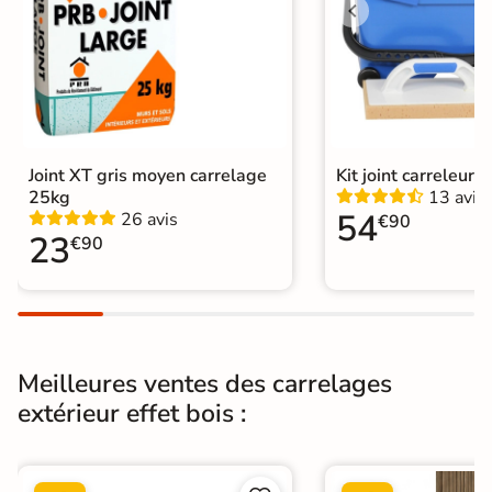
tampons
Résistant au Gel
Oui
Conditionnement
Boite
Choix
1er Choix
Joint XT gris moyen carrelage
Kit joint carreleur p
25kg
13 avis
Pose
Coller
54
26 avis
€90
23
€90
Support
Chape
Ancien carrelage
Normes
Certification CE
Origine
Espagne
Meilleures ventes des carrelages
extérieur effet bois :
Type de pose
Pose collée
Carrelage extérieur imitation bois
|
Carrelage Blanc
|
Catégories