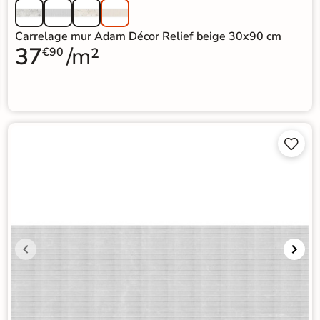
Carrelage mur Adam Décor Relief beige 30x90 cm
37
/m²
€90

