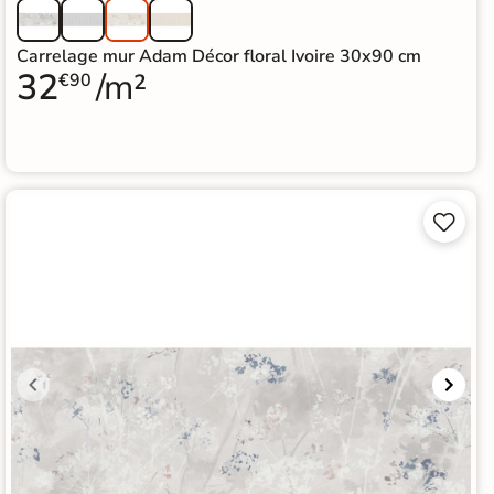
Carrelage mur Adam Décor floral Ivoire 30x90 cm
32
/m²
€90

