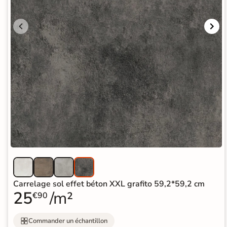
Recevez vos
échantillons chez
vous
en
quelques jours
* Seuls les frais
d'expédition vous
seront facturés
—
et remboursés
intégralement
sur
votre future
commande
Demander mes
Carrelage sol effet béton XXL grafito 59,2*59,2 cm
échantillons
25
/m²
€90
gratuits
Commander un échantillon