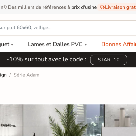
in
Des milliers de références à
prix d'usine
Livraison gra
quet
Lames et Dalles PVC
Bonnes Affai
-10% sur tout avec le code :
START10
sign
Série Adam