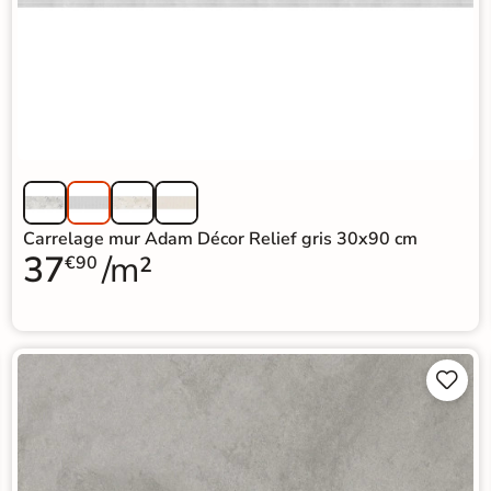
Carrelage mur Adam Décor Relief gris 30x90 cm
37
/m²
€90

