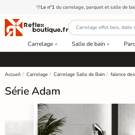
Le n°1
du carrelage, parquet et salle de ba
Carrelage
Mobilier
Parquet
Carrelage
Salle de bain
Par
Intérieur
et
Stratifié
squ'à
50%
Vasque
Carrelage
Parquet
PAR
Extérieur
Contrecollé
TYPE
Douche
relages
Accueil
Carrelage
Carrelage Salle de Bain
faïence de
Dalle
Lames
aïences
Terrasse
Baignoires
Série Adam
PAR
PVC
Sur Plot
et Balnéos
squ'à
COULEUR
40%
Carrelage
Dalles
WC
Salle de
Stratifié
PVC
Bain
Bois
Carrelage
quets
Lames
Colle &
Salle de
ols
clair
Finition
Bain
tifiés