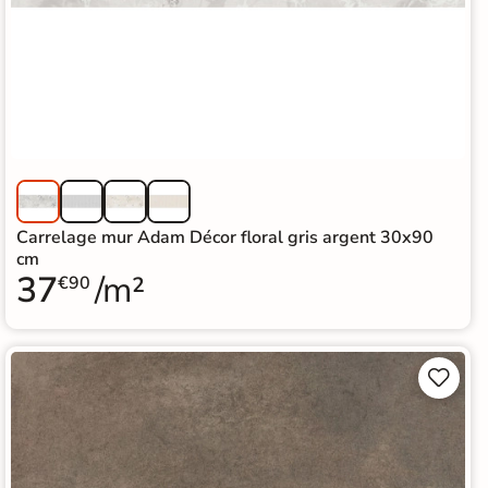
Carrelage mur Adam Décor floral gris argent 30x90
cm
37
/m²
€90

