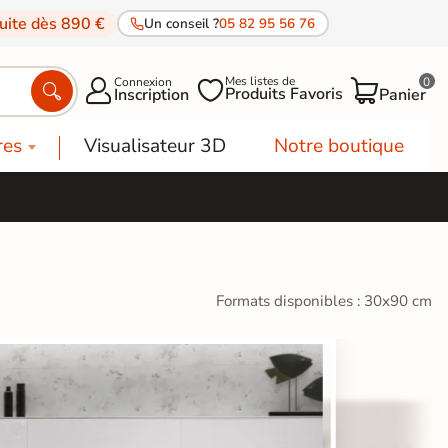
tuite dès 890 €
Un conseil ?
05 82 95 56 76
Mes listes de
Connexion
0




Produits Favoris
Inscription
Panier
res
Visualisateur 3D
Notre boutique
Formats disponibles : 30x90 cm