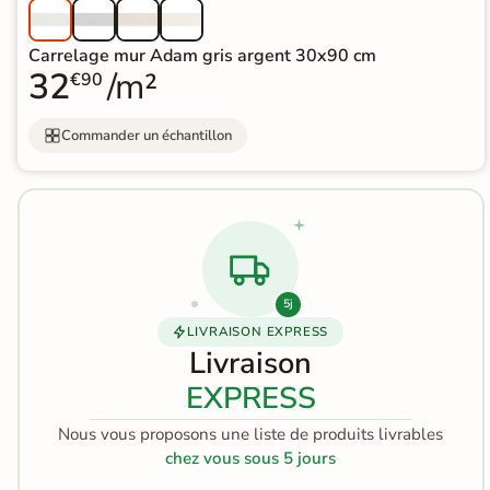
Terre
Carrelage mur Adam gris argent 30x90 cm
cuite &
32
/m²
€90
tomette
Commander un échantillon
Parement
mural
intérieur
PAR FORME &
DIMENSION
5j
LIVRAISON EXPRESS
Carrelage
Livraison
hexagonal
EXPRESS
Carrelage très
Nous vous proposons une liste de produits livrables
chez vous sous 5 jours
grand format