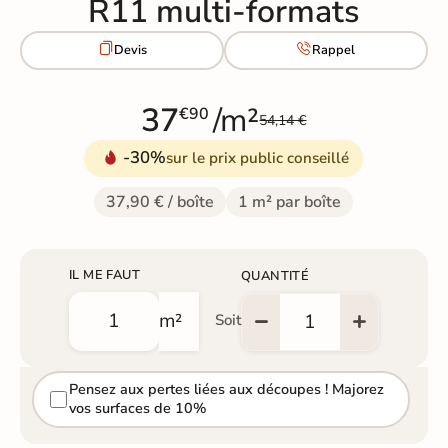
R11 multi-formats


Devis
Rappel
37
/m²
€90
54,14 €
-30%
sur le prix public conseillé
37,90 € / boîte
1 m² par boîte
IL ME FAUT
QUANTITÉ
m²
Soit
Pensez aux pertes liées aux découpes ! Majorez
vos surfaces de 10%