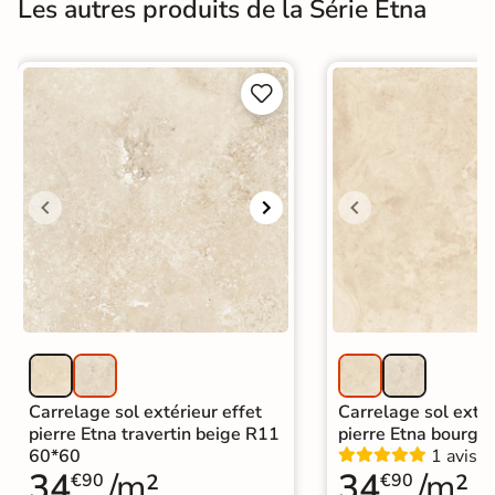
Les autres produits de la Série Etna


Carrelage sol extérieur effet
Carrelage sol extér
pierre Etna travertin beige R11
pierre Etna bourg 
60*60
1 avis
34
/m²
34
/m²
€90
€90