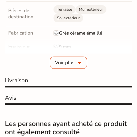
Terrasse
Mur extérieur
Pièces de
destination
Sol extérieur
Fabrication
Grès cérame émaillé
Epaisseur
9 mm
Coefficient
Voir plus
R11 - Très antidérapant
antidérapant
Livraison
Coefficient
antidérapant
C
Pieds nus
Avis
Résistance à
GR5 - Ultra-résistant
l'usure
Les personnes ayant acheté ce produit
Masse colorée
Oui
ont également consulté