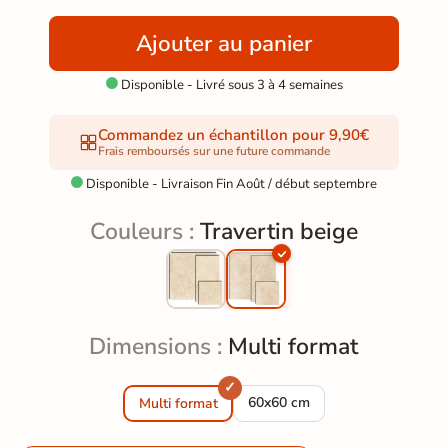
Ajouter au panier
Disponible - Livré sous 3 à 4 semaines

Commandez un échantillon pour 9,90€
Frais remboursés sur une future commande
Disponible - Livraison Fin Août / début septembre

Couleurs :
Travertin beige
Dimensions :
Multi format
Carrelage sol extérieur effet p
60x60 cm
Multi format