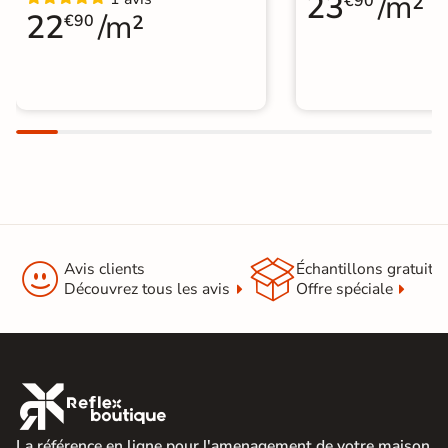
23
/m²
€90
22
/m²
€90


Avis clients
Échantillons gratuit
Découvrez tous les avis
Offre spéciale

La référence en ligne pour l'amenagement de votre maison