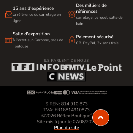
Des milliers de
15 ans d'expérience
références


la référence du carrelage en
carrelage, parquet, salle de
ligne
bain
Salle d'exposition
Paiement sécurisé


à Portet-sur-Garonne, près de
CB, PayPal, 3x sans frais
Toulouse
ILS PARLENT DE NOUS









SIREN: 814 910 873
TVA: FR18814910873
©2026 Réflex Boutique
®
Site mis à jour le 07/08/2026
Plan du site