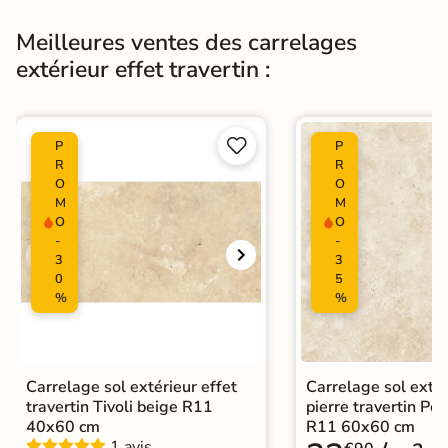
Meilleures ventes des carrelages
Origine
Italie
extérieur effet travertin :
Type de pose
Pose collée
Carrelage terrasse effet pierre


P
P
naturelle
R
R
|
Carrelage Beige
|
O
O
Catégories
Carrelage travertin extérieur 10mm
M
M
|
O
O
Carrelage intérieur / extérieur
-
-
identique
3
3
0
5
%
%
Carrelage sol extérieur effet
Carrelage sol extér
travertin Tivoli beige R11
pierre travertin Po
40x60 cm
R11 60x60 cm
1 avis