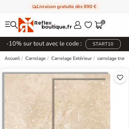
Livraison gratuite dès 890 €
0



-10% sur tout avec le code :
START10
Accueil
Carrelage
Carrelage Extérieur
carrelage trave

