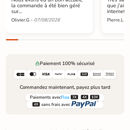
la commande à été bien géré
que j'ai 
sur...
internet....
Olivier.G -
07/08/2026
Pierre.L -
Paiement 100% sécurisé






Commandez maintenant, payez plus tard



Paiements
avec
Floa


sans frais avec