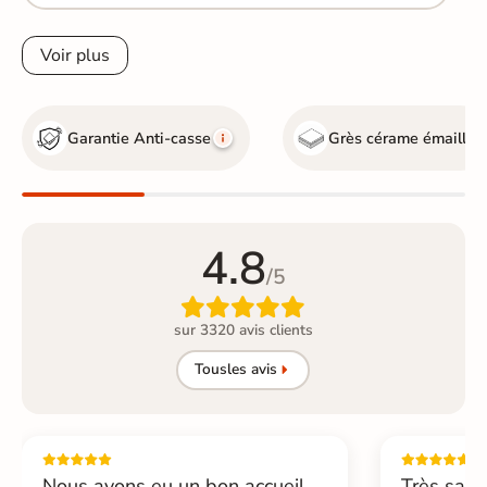
Voir plus
Garantie Anti-casse
Grès cérame émaillé
4.8
/5

sur 3320 avis clients
Tous
les avis
Nous avons eu un bon accueil,
Très sati