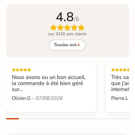
4.8
/5

sur 3320 avis clients
Tous
les avis
Nous avons eu un bon accueil,
Très sati
la commande à été bien géré
que j'ai 
sur...
internet....
Olivier.G -
07/08/2026
Pierre.L -