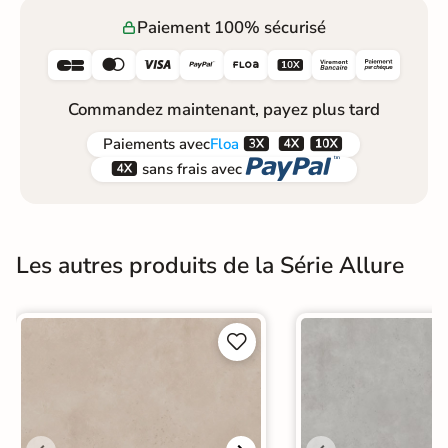
Paiement 100% sécurisé






Commandez maintenant, payez plus tard



Paiements
avec
Floa


sans frais avec
Les autres produits de la Série Allure

