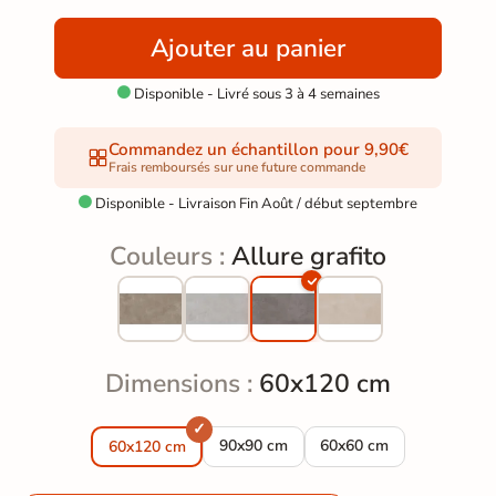
Ajouter au panier
Disponible - Livré sous 3 à 4 semaines

Commandez un échantillon pour 9,90€
Frais remboursés sur une future commande
Disponible - Livraison Fin Août / début septembre

Couleurs :
Allure grafito
Dimensions :
60x120 cm
Carrelage sol extérieur moderne Allur
Carrelage sol extérieur 
90x90 cm
60x60 cm
60x120 cm