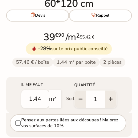
60*120 cm


Devis
Rappel
39
/m²
€90
55,42 €
-28%
sur le prix public conseillé
57,46 € / boîte
1.44 m² par boîte
2 pièces
IL ME FAUT
QUANTITÉ
m²
Soit
Pensez aux pertes liées aux découpes ! Majorez
vos surfaces de 10%