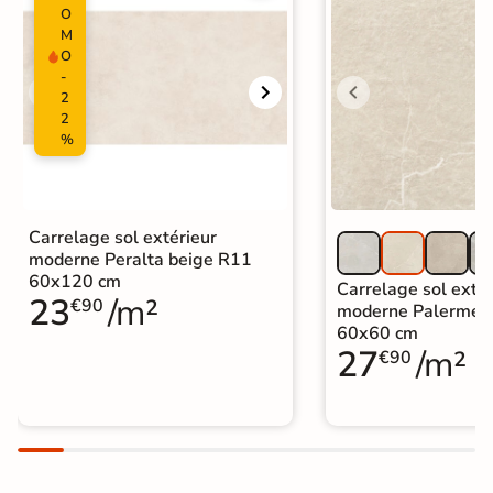
O
M
O
-
2
2
%
Carrelage sol extérieur
moderne Peralta beige R11
60x120 cm
Carrelage sol extér
23
/m²
€90
moderne Palerme 
60x60 cm
27
/m²
€90