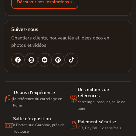
Découvrir nos inspirations
Suivez-nous
Chantiers clients, nouveautés et idées déco en
photos et vidéos.




Des milliers de
15 ans d'expérience
références


la référence du carrelage en
carrelage, parquet, salle de
ligne
bain
Salle d'exposition
Paiement sécurisé


à Portet-sur-Garonne, près de
CB, PayPal, 3x sans frais
Toulouse