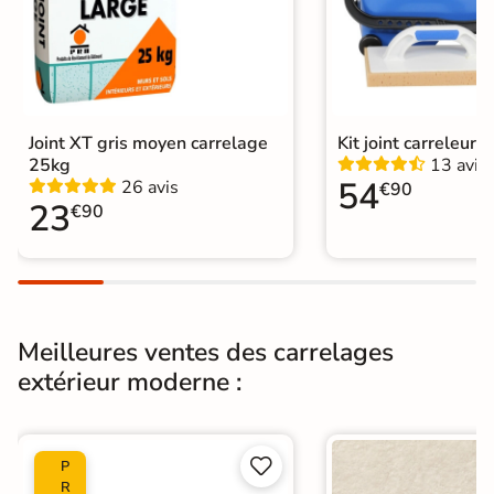
Choix
1er Choix
Pose
Coller
Joint XT gris moyen carrelage
Kit joint carreleur p
Support
Chape
Ancien carrelage
25kg
13 avis
54
26 avis
€90
Normes
23
Certification CE
€90
Origine
Espagne
Type de pose
Pose collée
Meilleures ventes des carrelages
Carrelage terrasse moderne
|
extérieur moderne :
Catégories
Carrelage 60x120
|
Carrelage extérieur grand format


P
R