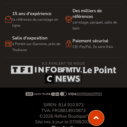
Des milliers de
15 ans d'expérience
références


la référence du carrelage en
carrelage, parquet, salle de
ligne
bain
Salle d'exposition
Paiement sécurisé


à Portet-sur-Garonne, près de
CB, PayPal, 3x sans frais
Toulouse
ILS PARLENT DE NOUS









SIREN: 814 910 873
TVA: FR18814910873
©2026 Réflex Boutique
®
Site mis à jour le 07/08/2026