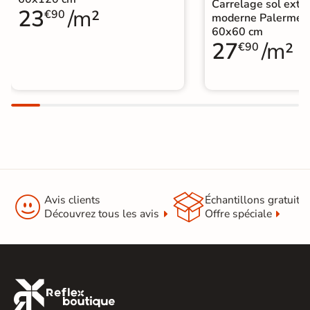
Carrelage sol extér
23
/m²
€90
moderne Palerme 
60x60 cm
27
/m²
€90


Avis clients
Échantillons gratuit
Découvrez tous les avis
Offre spéciale
