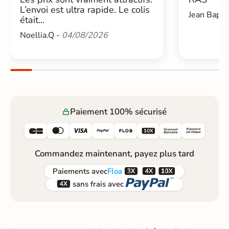
L’envoi est ultra rapide. Le colis
Jean Bapti
était...
Noellia.Q -
04/08/2026
Paiement 100% sécurisé






Commandez maintenant, payez plus tard



Paiements
avec
Floa


sans frais avec