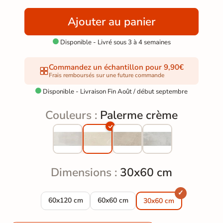
Ajouter au panier
Disponible - Livré sous 3 à 4 semaines

Commandez un échantillon pour 9,90€
Frais remboursés sur une future commande
Disponible - Livraison Fin Août / début septembre

Couleurs :
Palerme crème
Dimensions :
30x60 cm
Carrelage sol extérieur moderne Palerme crème R10 
Carrelage sol extérieur moderne Pale
60x120 cm
60x60 cm
30x60 cm