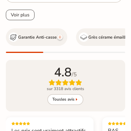
Voir plus
Garantie Anti-casse
Grès cérame émaillé
4.8
/5

sur 3318 avis clients
Tous
les avis
Les prix sont vraiment attractifs.
RAS