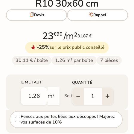
R10 30x60 cm


Devis
Rappel
23
/m²
€90
31,87 €
-25%
sur le prix public conseillé
30,11 € / boîte
1.26 m² par boîte
7 pièces
IL ME FAUT
QUANTITÉ
m²
Soit
Pensez aux pertes liées aux découpes ! Majorez
vos surfaces de 10%