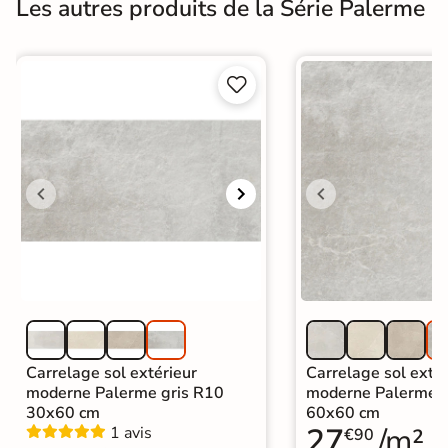
Les autres produits de la Série Palerme


Carrelage sol extérieur
Carrelage sol extér
moderne Palerme gris R10
moderne Palerme g
30x60 cm
60x60 cm
27
/m²
1 avis
€90