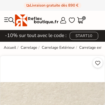
Livraison gratuite dès 890 €
0



-10% sur tout avec le code :
START10
Accueil
Carrelage
Carrelage Extérieur
Carrelage exté

