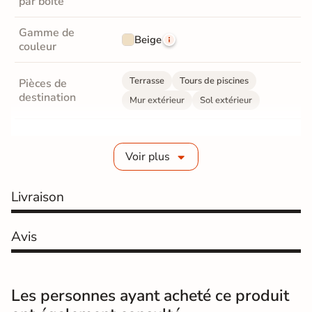
par boite
Gamme de
Beige
couleur
Terrasse
Tours de piscines
Pièces de
destination
Mur extérieur
Sol extérieur
Fabrication
Grès cérame émaillé
Voir plus
Epaisseur
8 mm
Livraison
Coefficient
R10 - Antidérapant
antidérapant
Avis
Coefficient
antidérapant
B
Pieds nus
Les personnes ayant acheté ce produit
Oui, antidérapant doux au toucher et
Grip Doux