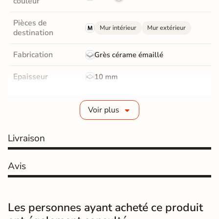
couleur
Pièces de
Mur intérieur
Mur extérieur
destination
Fabrication
Grès cérame émaillé
Epaisseur
10 mm
Bords
Non-rectifié
Voir plus
Finition
Mate
Livraison
Surface
Structurée
Résistant au Gel
Avis
Oui
Pièce humides
Oui
Les personnes ayant acheté ce produit
Conditionnement
Boite