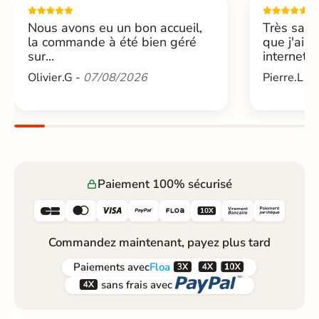
Nous avons eu un bon accueil,
Très sati
la commande à été bien géré
que j'ai 
sur...
internet....
Olivier.G -
07/08/2026
Pierre.L -
Paiement 100% sécurisé






Commandez maintenant, payez plus tard



Paiements
avec
Floa


sans frais avec