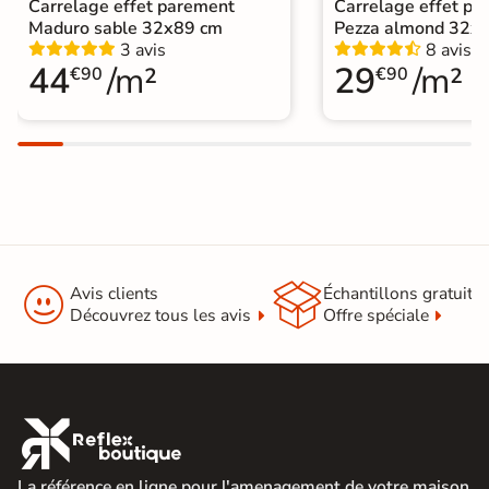
Carrelage effet parement
Carrelage effet pa
Maduro sable 32x89 cm
Pezza almond 32x
3 avis
8 avis
44
/m²
29
/m²
€90
€90


Avis clients
Échantillons gratuit
Découvrez tous les avis
Offre spéciale

La référence en ligne pour l'amenagement de votre maison