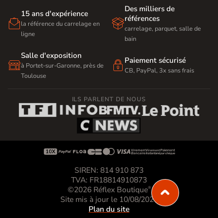
Des milliers de
15 ans d'expérience
références


la référence du carrelage en
carrelage, parquet, salle de
ligne
bain
Salle d'exposition
Paiement sécurisé


à Portet-sur-Garonne, près de
CB, PayPal, 3x sans frais
Toulouse
ILS PARLENT DE NOUS









SIREN: 814 910 873
TVA: FR18814910873
©2026 Réflex Boutique
®
Site mis à jour le 10/08/2026
Plan du site