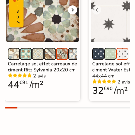
-
3
0
%
Carrelage sol effet carreaux de
Carrelage sol effet
ciment Ritz Sylvania 20x20 cm
ciment Water Estre
2 avis
44x44 cm
44
/m²
2 avis
€91
32
/m²
€90