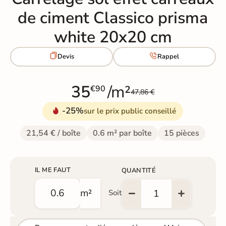
de ciment Classico prisma
white 20x20 cm


Devis
Rappel
35
/m²
€90
47,86 €
-25%
sur le prix public conseillé
21,54 € / boîte
0.6 m² par boîte
15 pièces
IL ME FAUT
QUANTITÉ
m²
Soit