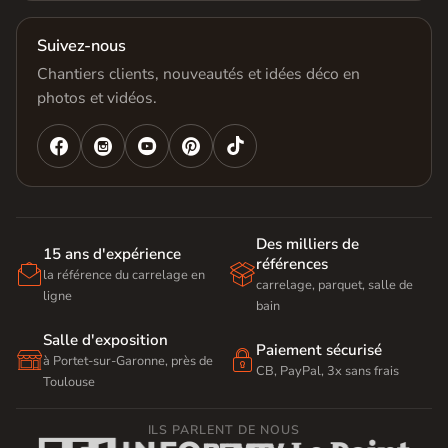
Suivez-nous
Chantiers clients, nouveautés et idées déco en
photos et vidéos.




Des milliers de
15 ans d'expérience
références


la référence du carrelage en
carrelage, parquet, salle de
ligne
bain
Salle d'exposition
Paiement sécurisé


à Portet-sur-Garonne, près de
CB, PayPal, 3x sans frais
Toulouse
ILS PARLENT DE NOUS