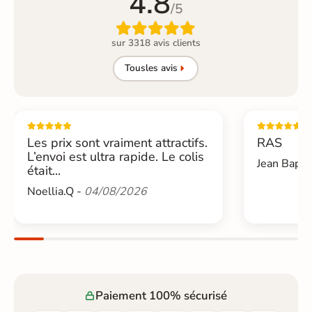
4.8
/5

sur 3318 avis clients
Tous
les avis
Les prix sont vraiment attractifs.
RAS
L’envoi est ultra rapide. Le colis
Jean Bapti
était...
Noellia.Q -
04/08/2026
Paiement 100% sécurisé