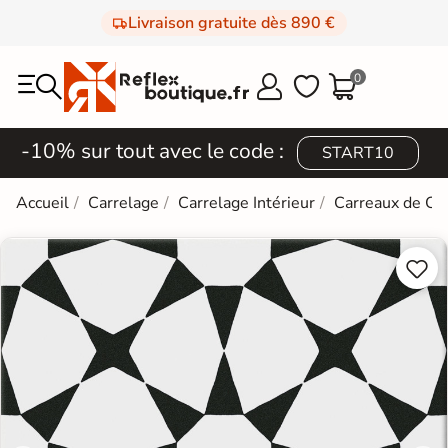
Livraison gratuite dès 890 €
0



-10% sur tout avec le code :
START10
Accueil
Carrelage
Carrelage Intérieur
Carreaux de Ci

