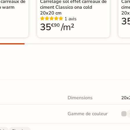
 carreaux de
Carrelage sol effet carreaux de
Carr
op warm
ciment Classico ona cold
cim
20x20 cm
20x
3
1 avis
35
/m²
€90
Dimensions
20x
Gamme de couleur