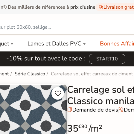
in
Des milliers de références à
prix d'usine
Livraison gra
quet
Lames et Dalles PVC
Bonnes Affai
-10% sur tout avec le code :
START10
ment
Série Classico
Carrelage sol effet carreaux de cimen
Carrelage sol e


Classico manil
Demande de devis
Dem


35
/m²
€90