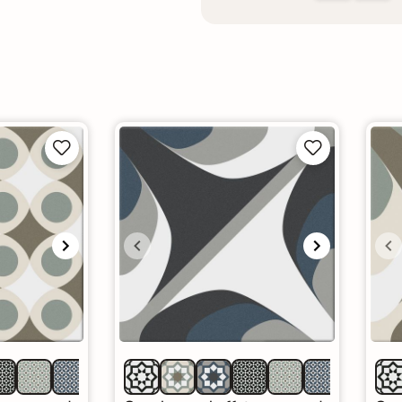



