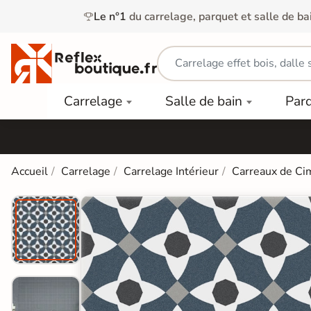
Le n°1
du carrelage, parquet et salle de ba
Carrelage
Mobilier
Parquet
Carrelage
Salle de bain
Par
Intérieur
et
Stratifié
squ'à
50%
Vasque
Carrelage
Parquet
PAR
Extérieur
Contrecollé
TYPE
Douche
relages
Accueil
Carrelage
Carrelage Intérieur
Carreaux de Ci
Dalle
Lames
aïences
Terrasse
Baignoires
PAR
PVC
Sur Plot
et Balnéos
squ'à
COULEUR
40%
Carrelage
Dalles
WC
Salle de
Stratifié
PVC
Bain
Bois
Carrelage
quets
Lames
Colle &
Salle de
ols
clair
Finition
Bain
tifiés