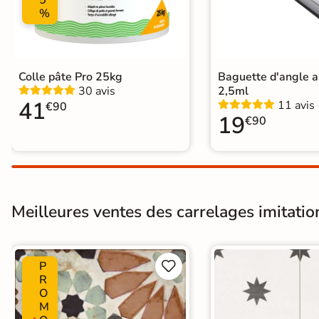
5
%
Carrelage carreaux de ciment
|
Car
Carrelage Bleu
|
Carrelage 20x20
Catégories
Carrelage salon moderne
|
Carrel
Carrelage WC
Colle pâte Pro 25kg
Baguette d'angle 
30 avis
2,5ml
41
11 avis
€90
19
€90
Meilleures ventes des carrelages imitatio
P


R
O
M