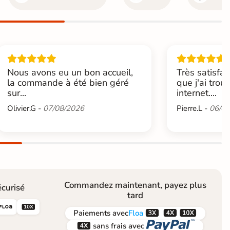
Nous avons eu un bon accueil,
Très satisfai
la commande à été bien géré
que j'ai trou
sur...
internet....
Olivier.G -
07/08/2026
Pierre.L -
06/08
Commandez maintenant, payez plus
curisé
tard





Paiements
avec
Floa


sans frais avec