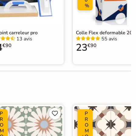
0
%
joint carreleur pro
Colle Flex deformable 20k
13 avis
55 avis
4
23
€90
€90
P
P


R
R
O
O
M
M