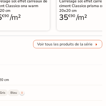
elage sol effet carreaux de
Carrelage sol effet carrea
ent Classico ona warm
ciment Classico prisma col
20 cm
20x20 cm
5
/m²
35
/m²
€90
€90
Voir tous les produits de la série
20 cm
Gris
Bleu