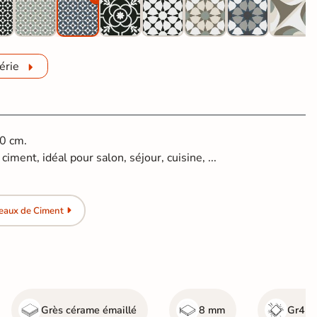
érie
20 cm.
iment, idéal pour salon, séjour, cuisine, ...
eaux de Ciment
Grès cérame émaillé
8 mm
Gr4 - 