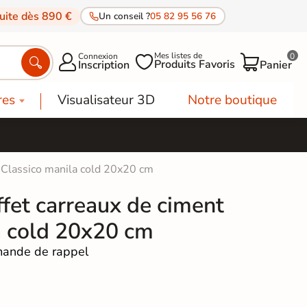
tuite dès 890 €
Un conseil ?
05 82 95 56 76
Mes listes de
Connexion
0




Produits Favoris
Inscription
Panier
res
Visualisateur 3D
Notre boutique
t Classico manila cold 20x20 cm
ffet carreaux de ciment
a cold 20x20 cm
ande de rappel