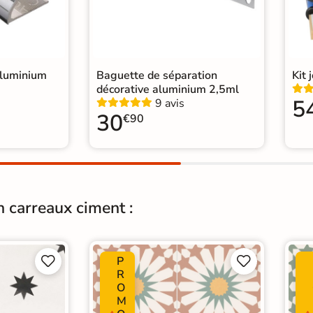
relage Gris
|
 cm
|
Carrelage sol cuisine
|
age Chambre
|
aluminium
Baguette de séparation
Kit 
décorative aluminium 2,5ml
5
9 avis
30
€90
n carreaux ciment :
P




R
O
M