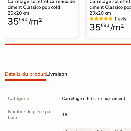
Carrelage sol effet carreaux de
Carrelage sol effet
Carrelage extra fin
ciment Classico pop cold
ciment Classico p
20x20 cm
20x20 cm
Voir tous les
35
/m²
1 avis
€90
35
/m²
€90
formats
PAR FINITION
Carrelage poli /
semi-poli
Carrelage brillant
Détails du produit
Livraison
Échantillons gratuits
Catégorie
Carrelage effet carreaux ciment
SIMULATEUR 3D
Visualisez
Nombre de pièce par
15
boite
avant