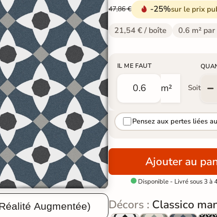
-25%
sur le prix pu
47,86 €
21,54 € / boîte
0.6 m² par
IL ME FAUT
QUA
m²
Soit
Pensez aux pertes liées a
Ajouter au pan
Disponible - Livré sous 3 à 

Décors :
Classico man
 Réalité Augmentée)