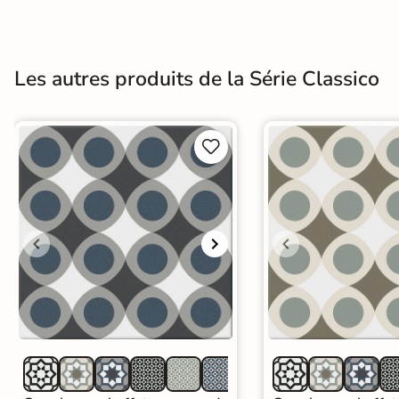
Terre
cuite &
Les autres produits de la Série Classico
tomette
Parement


mural
intérieur
PAR FORME &
DIMENSION
Carrelage
hexagonal
Carrelage très
grand format