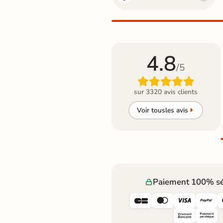
4.8
/5

sur 3320 avis clients
Voir tous
les avis
Paiement 100% sé



