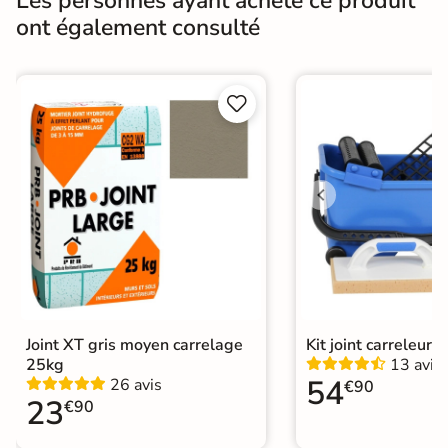
Les personnes ayant acheté ce produit
ont également consulté
Bords
rectifié
Finition
Mate


Surface
Antidérapante
Nombres de
36
tampons
Résistant au Gel
Oui
Conditionnement
Boite
Choix
1er Choix
Joint XT gris moyen carrelage
Kit joint carreleur p
25kg
13 avis
Pose
Coller
54
26 avis
€90
23
€90
Support
Chape
Ancien carrelage