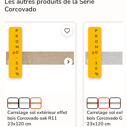
Les autres produits de la Série
Corcovado


P
P
R
R
O
O
M
M
O
O
-
-
3
3
0
0
%
%
Carrelage sol extérieur effet
Carrelage sol extér
bois Corcovado oak R11
bois Corcovado Gr
23x120 cm
23x120 cm