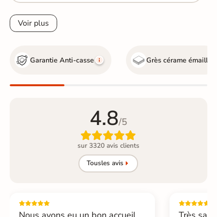
Voir plus
Garantie Anti-casse
Grès cérame émaillé
4.8
/5

sur 3320 avis clients
Tous
les avis
Nous avons eu un bon accueil,
Très sati