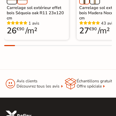
Carrelage sol extérieur effet
Carrelage sol extér
bois Séquoia oak R11 23x120
bois Madera Noce
cm
cm
1 avis
43 avis
26
/m²
27
/m²
€90
€90


Avis clients
Échantillons gratuit
Découvrez tous les avis
Offre spéciale