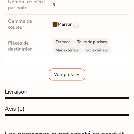
Nombre de pièce
5
par boite
Gamme de
Marron
couleur
Terrasse
Tours de piscines
Pièces de
destination
Mur extérieur
Sol extérieur
Fabrication
Grès cérame émaillé
Voir plus
Epaisseur
9 mm
Livraison
Coefficient
R11 - Très antidérapant
antidérapant
Avis
(1)
Résistance à
GR5 - Ultra-résistant
l'usure
Masse colorée
Non