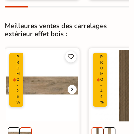
Normes
Certification CE
Origine
Espagne
Meilleures ventes des carrelages
extérieur effet bois :
Type de pose
Pose collée
Carrelage extérieur imitation bois
|
Carrelage marron
|
Catégories


P
P
Carrelage intérieur / extérieur
R
R
identique
O
O
M
M
O
O
-
-
2
4
5
4
%
%