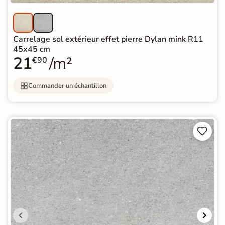
Carrelage sol extérieur effet pierre Dylan mink R11
45x45 cm
21
/m²
€90
Commander un échantillon

