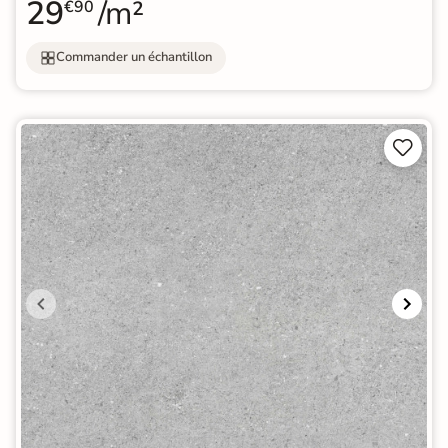
29
/m²
€90
Commander un échantillon

