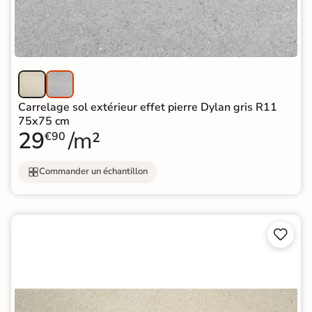
Carrelage sol extérieur effet pierre Dylan gris R11
75x75 cm
29
/m²
€90
Commander un échantillon

