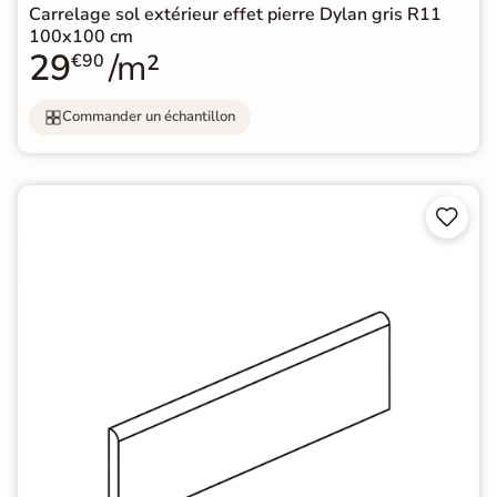
Carrelage sol extérieur effet pierre Dylan gris R11
100x100 cm
29
/m²
€90
Commander un échantillon

