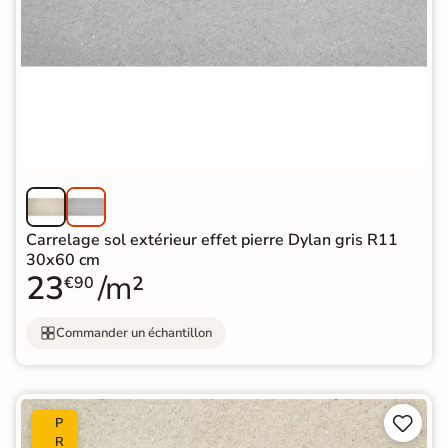
Carrelage sol extérieur effet pierre Dylan gris R11
30x60 cm
23
/m²
€90
Commander un échantillon


P
R