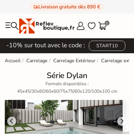
Livraison gratuite dès 890 €
0



-10% sur tout avec le code :
START10
Accueil
Carrelage
Carrelage Extérieur
Carrelage extér
Série Dylan
Formats disponibles :
45x45/30x60/60x60/75x75/60x120/100x100 cm