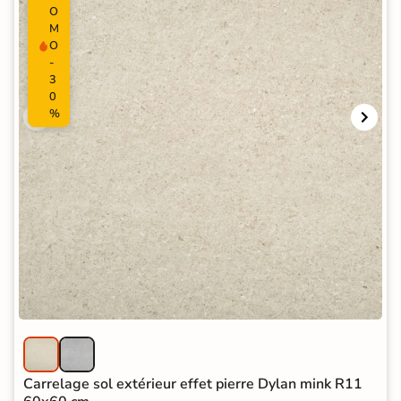
O
M
O
-
3
0
%
Carrelage sol extérieur effet pierre Dylan mink R11