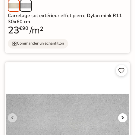
Carrelage sol extérieur effet pierre Dylan mink R11
30x60 cm
23
/m²
€90
Commander un échantillon

