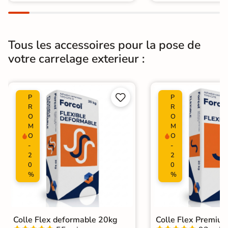
Tous les accessoires pour la pose de
votre carrelage exterieur :


P
P
R
R
O
O
M
M
O
O
-
-
2
2
0
0
%
%
Colle Flex deformable 20kg
Colle Flex Premiu