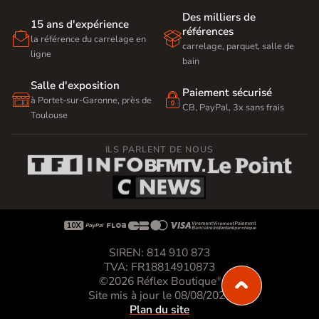
Des milliers de
15 ans d'expérience
références


la référence du carrelage en
carrelage, parquet, salle de
ligne
bain
Salle d'exposition
Paiement sécurisé


à Portet-sur-Garonne, près de
CB, PayPal, 3x sans frais
Toulouse
ILS PARLENT DE NOUS









SIREN: 814 910 873
TVA: FR18814910873
©2026 Réflex Boutique
®
Site mis à jour le 08/08/2026
Plan du site