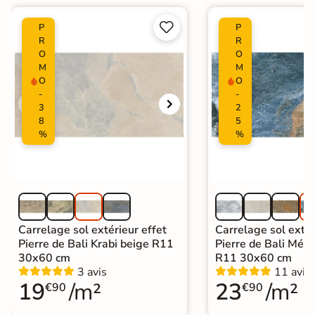


P
P
R
R
O
O
M
M
O
O
-
-
3
2
8
5
%
%
Carrelage sol extérieur effet
Carrelage sol extér
Pierre de Bali Krabi beige R11
Pierre de Bali Mété
30x60 cm
R11 30x60 cm
3 avis
11 avis
19
/m²
23
/m²
€90
€90