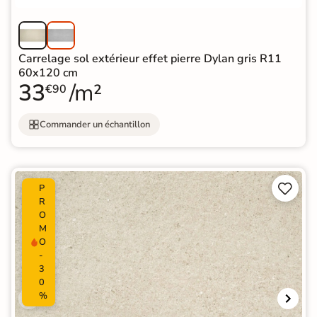
Carrelage sol extérieur effet pierre Dylan gris R11
60x120 cm
33
/m²
€90
Commander un échantillon


P
R
O
M
O
-
3
0
%