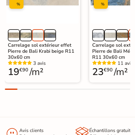
%
%
Carrelage sol extérieur effet
Carrelage sol extér
Pierre de Bali Krabi beige R11
Pierre de Bali Mété
30x60 cm
R11 30x60 cm
3 avis
11 avis
19
/m²
23
/m²
€90
€90


Avis clients
Échantillons gratuit