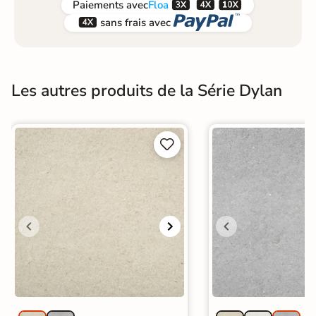



Paiements
avec
Floa


sans frais avec
Les autres produits de la Série Dylan

