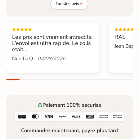
Tous
les avis
Les prix sont vraiment attractifs.
RAS
L’envoi est ultra rapide. Le colis
Jean Bapti
était...
Noellia.Q -
04/08/2026
Paiement 100% sécurisé






Commandez maintenant, payez plus tard