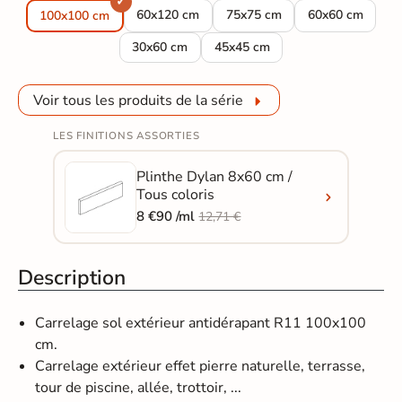
Carrelage sol extérieur effet pierre Dylan mi
Carrelage sol extérieur effet 
Carrelage sol ex
60x120 cm
75x75 cm
60x60 cm
100x100 cm
Carrelage sol extérieur effet pierre Dylan mi
Carrelage sol extérieur effet pi
30x60 cm
45x45 cm
Voir tous les produits de la série
LES FINITIONS ASSORTIES
Plinthe Dylan 8x60 cm /
Tous coloris
8 €90 /ml
12,71 €
Description
Carrelage sol extérieur antidérapant R11 100x100
cm.
Carrelage extérieur effet pierre naturelle, terrasse,
tour de piscine, allée, trottoir, ...