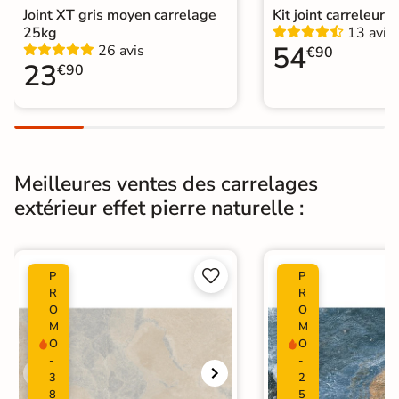
Support
Chape
Ancien carrelage
Joint XT gris moyen carrelage
Kit joint carreleur p
25kg
13 avis
Normes
Certification CE
54
26 avis
€90
23
€90
Origine
Espagne
Type de pose
Pose collée
Carrelage terrasse effet pierre
Meilleures ventes des carrelages
naturelle
|
Carrelage Beige
|
extérieur effet pierre naturelle :
Carrelage 100x100 cm
|
Catégories
Carrelage intérieur / extérieur
identique
|


P
P
Carrelage Grand format a petits Prix
R
R
|
Carrelage extérieur grand format
O
O
M
M
O
O
-
-
3
2
8
5