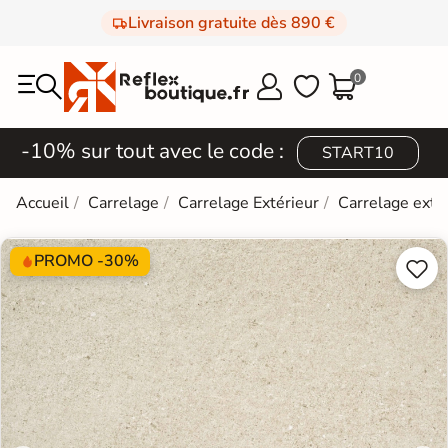
Livraison gratuite dès 890 €
0



-10% sur tout avec le code :
START10
Accueil
Carrelage
Carrelage Extérieur
Carrelage extér
PROMO -30%

