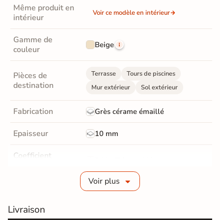
Même produit en
Voir ce modèle en intérieur
intérieur
Gamme de
Beige
couleur
Terrasse
Tours de piscines
Pièces de
destination
Mur extérieur
Sol extérieur
Fabrication
Grès cérame émaillé
Epaisseur
10 mm
Coefficient
R11 - Très antidérapant
antidérapant
Voir plus
Coefficient
antidérapant
C
Pieds nus
Livraison