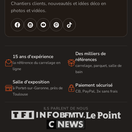
Chantiers clients, nouveautés et idées déco en
photos et vidéos.




Des milliers de
15 ans d'expérience
références


la référence du carrelage en
carrelage, parquet, salle de
ligne
bain
Salle d'exposition
Paiement sécurisé


à Portet-sur-Garonne, près de
CB, PayPal, 3x sans frais
Toulouse
ILS PARLENT DE NOUS