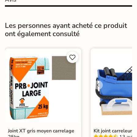
Oui, antidérapant doux au toucher et
Grip Doux
facile à nettoyer.
Résistance à
Les personnes ayant acheté ce produit
Gr4 - Très résistant
l'usure
ont également consulté
Masse colorée
Oui
Bords
rectifié


Finition
Mate
Surface
Antidérapante
Résistant au Gel
Oui
Variation de la
V2
couleur
Conditionnement
Joint XT gris moyen carrelage
Kit joint carreleur p
Boite