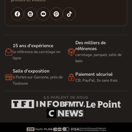




Des milliers de
15 ans d'expérience
références


la référence du carrelage en
carrelage, parquet, salle de
ligne
bain
Salle d'exposition
Paiement sécurisé


à Portet-sur-Garonne, près de
CB, PayPal, 3x sans frais
Toulouse
ILS PARLENT DE NOUS








