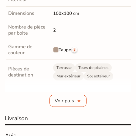
Dimensions
100x100 cm
Nombre de pièce
2
par boite
Gamme de
Taupe
couleur
Terrasse
Tours de piscines
Pièces de
destination
Mur extérieur
Sol extérieur
Fabrication
Grès cérame émaillé
Voir plus
Epaisseur
10 mm
Livraison
Coefficient
R10 - Antidérapant
antidérapant
Avis