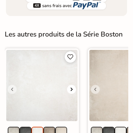


sans frais avec
Les autres produits de la Série Boston

