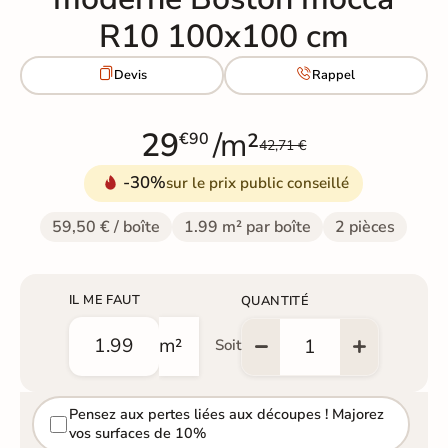
R10 100x100 cm


Devis
Rappel
29
/m²
€90
42,71 €
-30%
sur le prix public conseillé
59,50 € / boîte
1.99 m² par boîte
2 pièces
IL ME FAUT
QUANTITÉ
m²
Soit
Pensez aux pertes liées aux découpes ! Majorez
vos surfaces de 10%