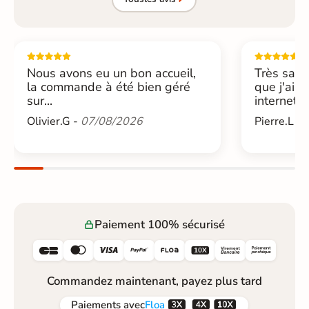
Nous avons eu un bon accueil,
Très sati
la commande à été bien géré
que j'ai 
sur...
internet....
Olivier.G -
07/08/2026
Pierre.L -
Paiement 100% sécurisé






Commandez maintenant, payez plus tard



Paiements
avec
Floa