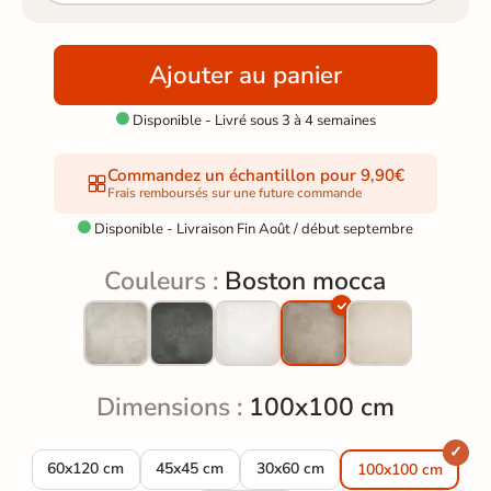
Ajouter au panier
Disponible - Livré sous 3 à 4 semaines

Commandez un échantillon pour 9,90€
Frais remboursés sur une future commande
Disponible - Livraison Fin Août / début septembre

Couleurs :
Boston mocca
Dimensions :
100x100 cm
Carrelage sol extérieur moderne Boston mocca R10 60x120 c
Carrelage sol extérieur moderne Boston mocc
Carrelage sol extérieur modern
60x120 cm
45x45 cm
30x60 cm
100x100 cm