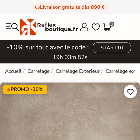
Livraison gratuite dès 890 €
0



-10% sur tout avec le code :
START10
19h 03m 51s
Accueil
Carrelage
Carrelage Extérieur
Carrelage exté
PROMO -30%

