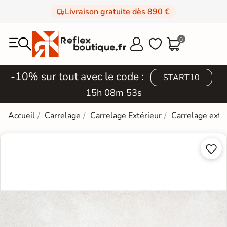
Livraison gratuite dès 890 €
0



-10% sur tout avec le code :
START10
15h 08m 53s
Accueil
Carrelage
Carrelage Extérieur
Carrelage exté

