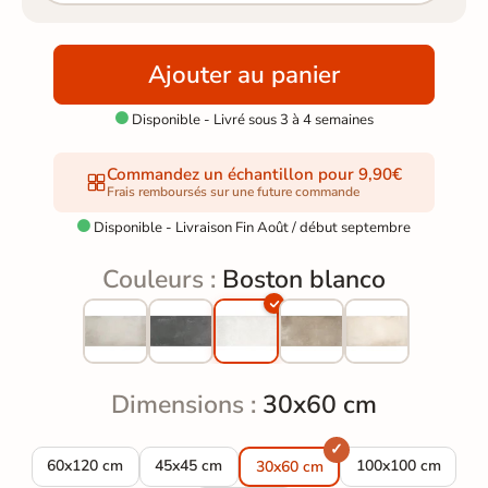
Ajouter au panier
Disponible - Livré sous 3 à 4 semaines

Commandez un échantillon pour 9,90€
Frais remboursés sur une future commande
Disponible - Livraison Fin Août / début septembre

Couleurs :
Boston blanco
Dimensions :
30x60 cm
Carrelage sol extérieur moderne Boston blanco R10 60x120 c
Carrelage sol extérieur moderne Boston blanc
Carrelage sol ext
60x120 cm
45x45 cm
100x100 cm
30x60 cm