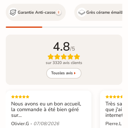
Garantie Anti-casse
Grès cérame émaillé
4.8
/5

sur 3320 avis clients
Tous
les avis
Nous avons eu un bon accueil,
Très sati
la commande à été bien géré
que j'ai 
sur...
internet....
Olivier.G -
07/08/2026
Pierre.L -