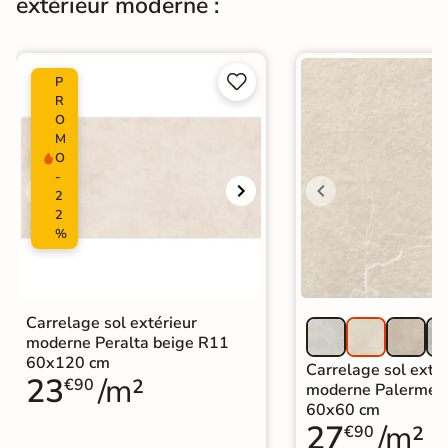
extérieur moderne :
Origine
Espagne
Type de pose
Pose collée


P
R
Carrelage terrasse moderne
|
O
Carrelage Blanc
|
M
Catégories
Carrelage 30x60 cm
|
O
Carrelage intérieur / extérieur
-
identique
2
2
%
Carrelage sol extérieur
moderne Peralta beige R11
60x120 cm
Carrelage sol extér
23
/m²
€90
moderne Palerme 
60x60 cm
27
/m²
€90