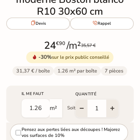
R10 30x60 cm


Devis
Rappel
24
/m²
€90
35,57 €
-30%
sur le prix public conseillé
31,37 € / boîte
1.26 m² par boîte
7 pièces
IL ME FAUT
QUANTITÉ
m²
Soit
Pensez aux pertes liées aux découpes ! Majorez
vos surfaces de 10%