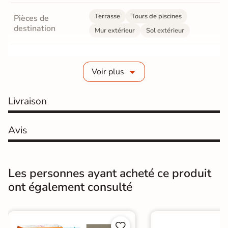
Terrasse
Tours de piscines
Pièces de
destination
Mur extérieur
Sol extérieur
Fabrication
Grès cérame émaillé
Voir plus
Epaisseur
8 mm
Livraison
Coefficient
R10 - Antidérapant
antidérapant
Avis
Oui, antidérapant doux au toucher et
Grip Doux
facile à nettoyer.
Résistance à
Les personnes ayant acheté ce produit
Gr4 - Très résistant
l'usure
ont également consulté
Masse colorée
Non
Bords
Non-rectifié

