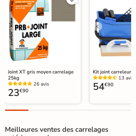
Finition
Mate
Surface
Antidérapante
Résistant au Gel
Oui
Variation de la
V2
couleur
Conditionnement
Joint XT gris moyen carrelage
Kit joint carreleur p
Boite
25kg
13 avis
54
26 avis
€90
Choix
1er Choix
23
€90
Pose
Coller
Support
Chape
Ancien carrelage
Meilleures ventes des carrelages
Normes
Certification CE