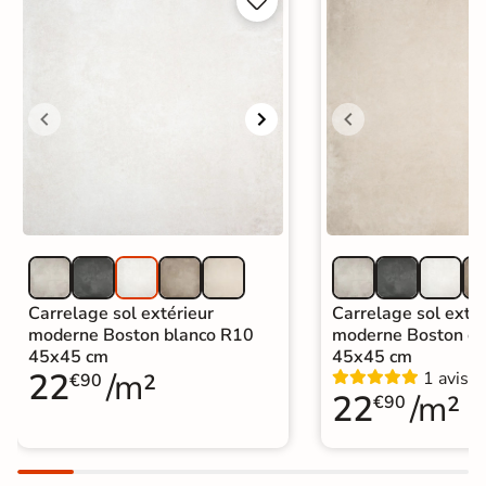


Carrelage sol extérieur
Carrelage sol extér
moderne Boston blanco R10
moderne Boston c
45x45 cm
45x45 cm
22
/m²
1 avis
€90
22
/m²
€90