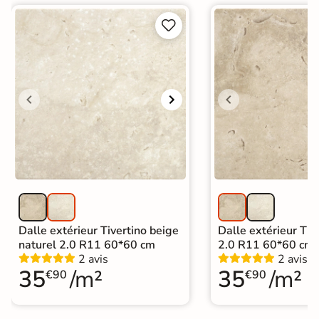
fabricant pour une résistance accrue.


Carrelage Gris
|
Carrelage sur plot effet pierre
|
Catégories
Carrelage intérieur / extérieur
identique
Dalle extérieur Tivertino beige
Dalle extérieur Tive
naturel 2.0 R11 60*60 cm
2.0 R11 60*60 cm
2 avis
2 avis
35
/m²
35
/m²
€90
€90