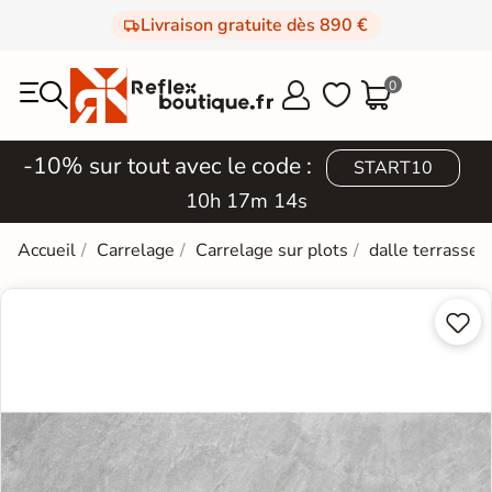
Livraison gratuite dès 890 €
0



-10% sur tout avec le code :
START10
10h 17m 13s
Accueil
Carrelage
Carrelage sur plots
dalle terrasse 

