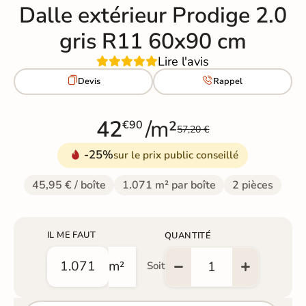
Dalle extérieur Prodige 2.0
gris R11 60x90 cm
Lire l'avis


Devis
Rappel
42
/m²
€90
57,20 €
-25%
sur le prix public conseillé
45,95 € / boîte
1.071 m² par boîte
2 pièces
IL ME FAUT
QUANTITÉ
m²
Soit