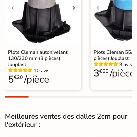
Conditionnement
Boite
Choix
1er Choix
A coller sur chape
A poser sur plot
A poser directement sur sable, gravier
Plots Cleman autonivelant
Plots Cleman 55/
Pose
ou herbe
130/230 mm (8 pièces)
pièces) Jouplast
Jouplast
9 avis
A coller sur ancien carrelage
3
/pièce
10 avis
€60
5
/pièce
€20
Normes
Certification CE
Origine
Espagne
Pose collée
Pose sur plots
Type de pose
Meilleures ventes des dalles 2cm pour
Pose sur plots
l'extérieur :
5 plots par dalle préconisé par le
Utilisation