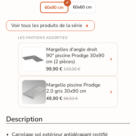
Dalle extérieur Prodige 2.0 gris
60x60 cm
60x90 cm
Voir tous les produits de la série
LES FINITIONS ASSORTIES
Margelles d'angle droit
90° piscine Prodige 30x90
cm (2 pièces)
99,90 €
133,20 €
Margelle piscine Prodige
2.0 gris 30x90 cm
49,90 €
66,53 €
Description
Carrelage sol extérieur antidérapant rectifié