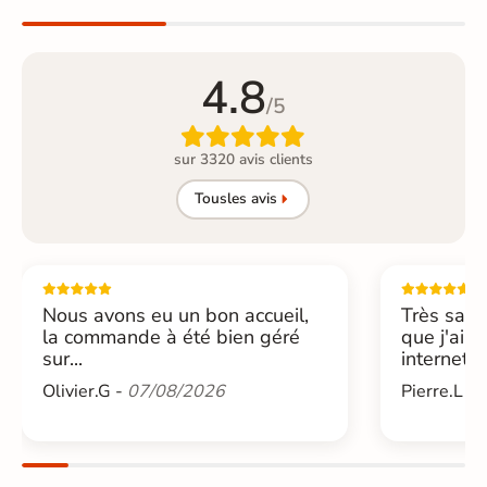
4.8
/5

sur 3320 avis clients
Tous
les avis
Nous avons eu un bon accueil,
Très sati
la commande à été bien géré
que j'ai 
sur...
internet....
Olivier.G -
07/08/2026
Pierre.L -