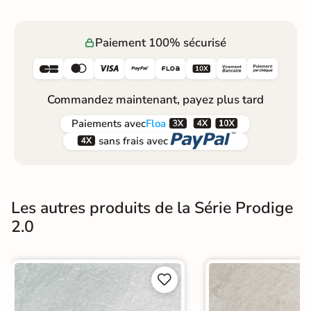
Paiement 100% sécurisé






Commandez maintenant, payez plus tard



Paiements
avec
Floa


sans frais avec
Les autres produits de la Série Prodige
2.0

