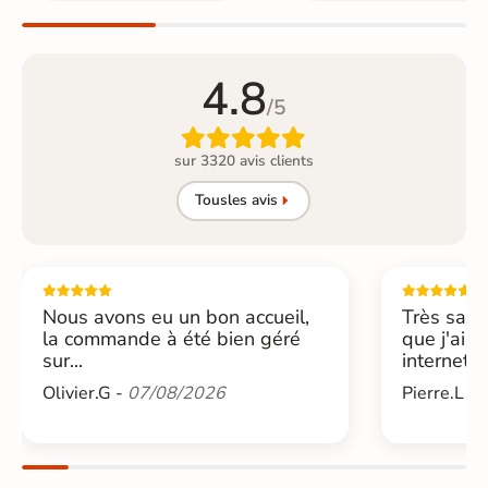
4.8
/5

sur 3320 avis clients
Tous
les avis
Nous avons eu un bon accueil,
Très sati
la commande à été bien géré
que j'ai 
sur...
internet....
Olivier.G -
07/08/2026
Pierre.L -