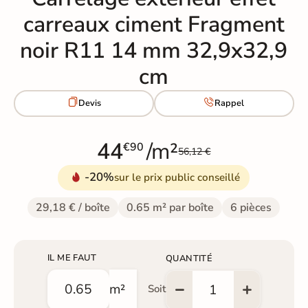
carreaux ciment Fragment
noir R11 14 mm 32,9x32,9
cm


Devis
Rappel
44
/m²
€90
56,12 €
-20%
sur le prix public conseillé
29,18 € / boîte
0.65 m² par boîte
6 pièces
IL ME FAUT
QUANTITÉ
m²
Soit