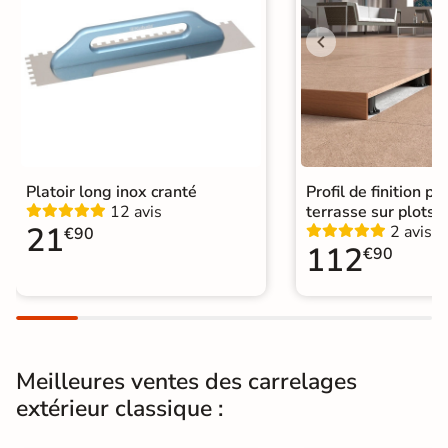
Choix
1er Choix
A coller sur chape
Pose
A coller sur ancien carrelage
Normes
Certification CE
Platoir long inox cranté
Profil de finition p
12 avis
terrasse sur plots 
Origine
Espagne
21
2 avis
€90
112
€90
Type de pose
Pose collée
Carrelage extérieur ancien
|
Catégories
Carrelage 33x33 cm
Meilleures ventes des carrelages
extérieur classique :