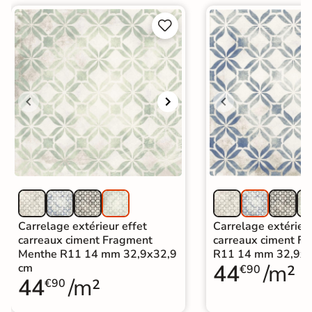


Carrelage extérieur effet
Carrelage extérieur
carreaux ciment Fragment
carreaux ciment F
Menthe R11 14 mm 32,9x32,9
R11 14 mm 32,9x3
44
/m²
cm
€90
44
/m²
€90