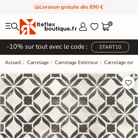
Livraison gratuite dès 890 €
0



-10% sur tout avec le code :
START10
Accueil
Carrelage
Carrelage Extérieur
Carrelage extér

