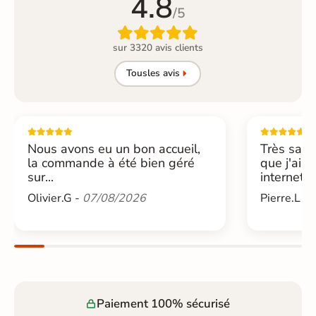
4.8
/5

sur 3320 avis clients
Tous
les avis
Nous avons eu un bon accueil,
Très sati
la commande à été bien géré
que j'ai 
sur...
internet....
Olivier.G -
07/08/2026
Pierre.L -
Paiement 100% sécurisé