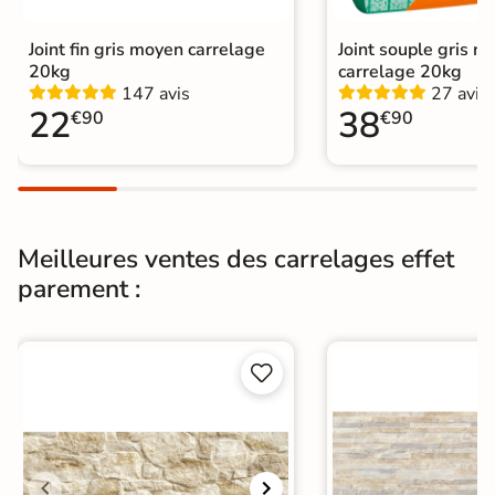
Type de pose
Pose collée
Joint fin gris moyen carrelage
Joint souple gris m
Pierre de parement extérieur
|
20kg
carrelage 20kg
Carrelage Gris
|
Catégories
147 avis
27 avis
Carrelage 30x60 cm
|
22
38
€90
€90
Pierre de parement intérieur
Meilleures ventes des carrelages effet
parement :

