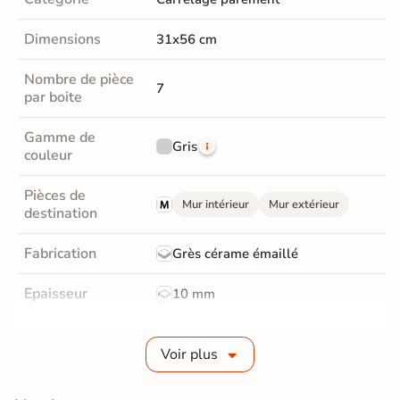
Dimensions
31x56 cm
Nombre de pièce
7
par boite
Gamme de
Gris
couleur
Pièces de
Mur intérieur
Mur extérieur
destination
Fabrication
Grès cérame émaillé
Epaisseur
10 mm
Masse colorée
Non
Voir plus
Bords
Non-rectifié