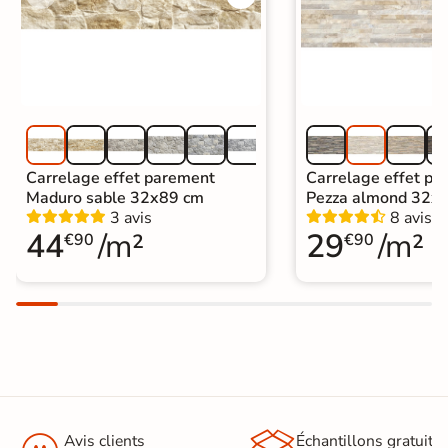
Carrelage effet parement
Carrelage effet pa
Maduro sable 32x89 cm
Pezza almond 32x
3 avis
8 avis
44
/m²
29
/m²
€90
€90
Avis clients
Échantillons gratuit