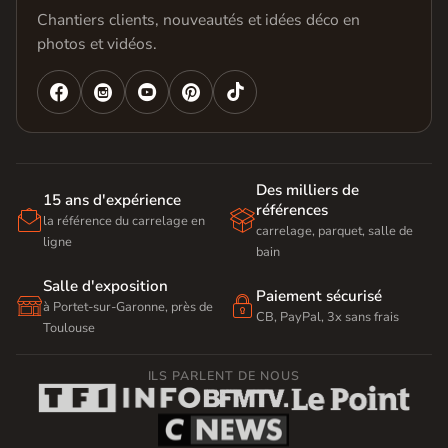
Chantiers clients, nouveautés et idées déco en
photos et vidéos.




Des milliers de
15 ans d'expérience
références


la référence du carrelage en
carrelage, parquet, salle de
ligne
bain
Salle d'exposition
Paiement sécurisé


à Portet-sur-Garonne, près de
CB, PayPal, 3x sans frais
Toulouse
ILS PARLENT DE NOUS