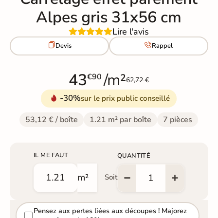
Alpes gris 31x56 cm
Lire l'avis


Devis
Rappel
43
/m²
€90
62,72 €
-30%
sur le prix public conseillé
53,12 € / boîte
1.21 m² par boîte
7 pièces
IL ME FAUT
QUANTITÉ
m²
Soit
Pensez aux pertes liées aux découpes ! Majorez