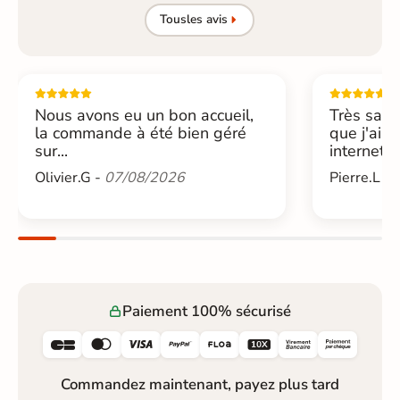
Tous
les avis
Nous avons eu un bon accueil,
Très sati
la commande à été bien géré
que j'ai 
sur...
internet....
Olivier.G -
07/08/2026
Pierre.L -
Paiement 100% sécurisé






Commandez maintenant, payez plus tard