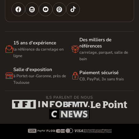




Des milliers de
15 ans d'expérience
références


la référence du carrelage en
carrelage, parquet, salle de
ligne
bain
Salle d'exposition
Paiement sécurisé


à Portet-sur-Garonne, près de
CB, PayPal, 3x sans frais
Toulouse
ILS PARLENT DE NOUS








