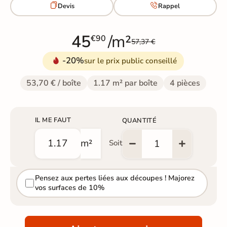


Devis
Rappel
45
/m²
€90
57,37 €
-20%
sur le prix public conseillé
53,70 € / boîte
1.17 m² par boîte
4 pièces
IL ME FAUT
QUANTITÉ
m²
Soit
Pensez aux pertes liées aux découpes ! Majorez
vos surfaces de 10%