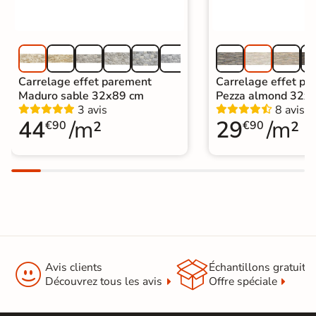
Carrelage effet parement
Carrelage effet pa
Maduro sable 32x89 cm
Pezza almond 32x
3 avis
8 avis
44
/m²
29
/m²
€90
€90


Avis clients
Échantillons gratuit
Découvrez tous les avis
Offre spéciale