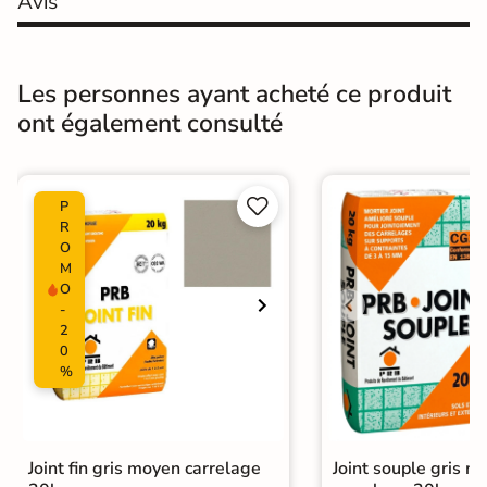
Avis
Nombres de
6
tampons
Les personnes ayant acheté ce produit
ont également consulté
Résistant au Gel
Oui
Pièce humides
Oui


P
Conditionnement
Boite
R
O
Choix
1er Choix
M
O
-
Pose
Coller
2
0
Ancien carrelage
%
Support
Placo, tout type de support mural
Normes
Certification CE
Joint fin gris moyen carrelage
Joint souple gris m