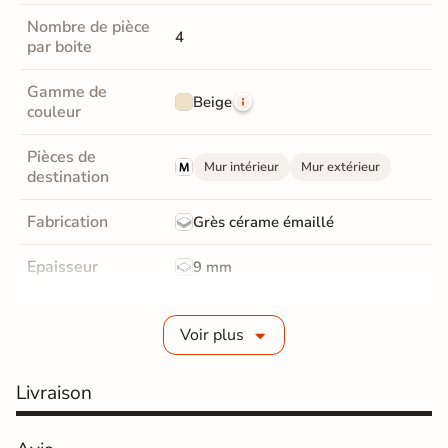
Nombre de pièce
4
par boite
Gamme de
Beige
couleur
Pièces de
Mur intérieur
Mur extérieur
destination
Fabrication
Grès cérame émaillé
Epaisseur
9 mm
Masse colorée
Non
Voir plus
Bords
Non-rectifié
Livraison
Finition
Mate
Surface
Structurée