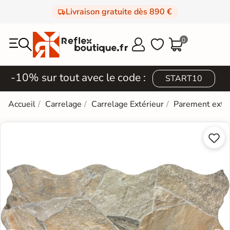
Livraison gratuite dès 890 €
0



-10% sur tout avec le code :
START10
Accueil
Carrelage
Carrelage Extérieur
Parement extér

