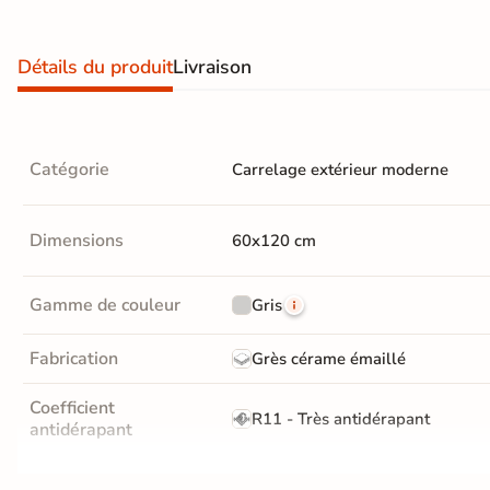
En une ou plusieurs fois
grâce à nos nombreuses
Détails du produit
Livraison
solutions de paiement
Catégorie
Carrelage extérieur moderne
Paiement
Données
Confidentialité
100%
cryptées
garantie
sécurisé
Dimensions
60x120 cm
Livraison rapide et soignée
Gamme de couleur
Gris
En savoir plus
Fabrication
Grès cérame émaillé
Coefficient
R11 - Très antidérapant
antidérapant
Masse colorée
Oui