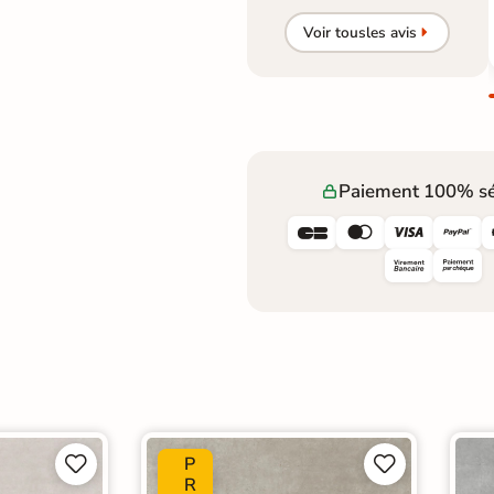
Voir tous
les avis
Paiement 100% sé




P




R