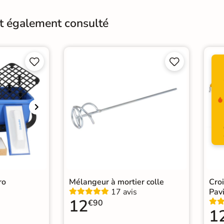
Surface
Anti
nt également consulté
Résistant au Gel
Oui




Choix
1er 
Support
Ch
Origine
Esp
Carr
Catégories
Carr
Carr
ro
Mélangeur à mortier colle
Cro
17 avis
Pavi
12
€90
1