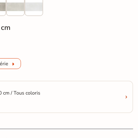
 cm
térieur moderne Gravi gris R11 60x60 cm
érie
 cm / Tous coloris