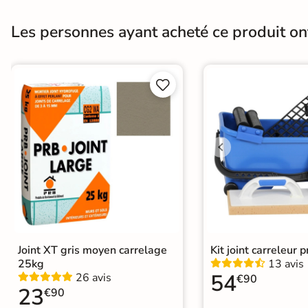
Finition
Mate
Les personnes ayant acheté ce produit o
Nombres de tampons
19


Conditionnement
Boite
Pose
Coller
Normes
Certification CE
Type de pose
Pose collée
Joint XT gris moyen carrelage
Kit joint carreleur p
25kg
13 avis
54
26 avis
€90
23
€90