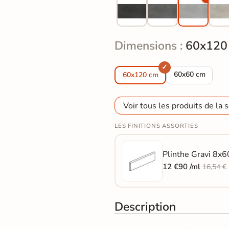
Dimensions :
60x120
Carrelage sol ex
60x60 cm
60x120 cm
Voir tous les produits de la s
LES FINITIONS ASSORTIES
Plinthe Gravi 8x60
12 €90 /ml
16,54 €
Description