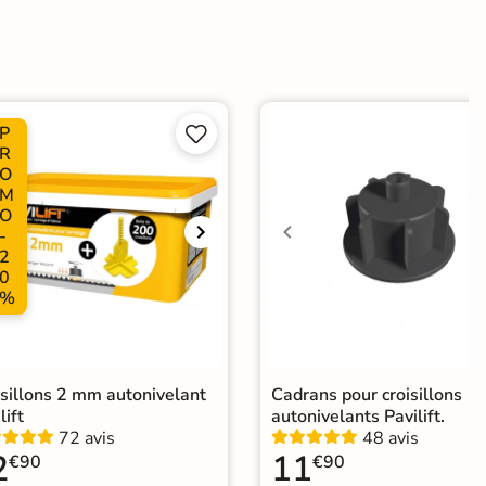
dérapante
P


Choix
R
O
ape
Ancien carrelage
M
O
-
agne
2
0
elage terrasse moderne
|
Carrelage 60x120
|
%
elage Gris
|
Carrelage intérieur / extérieur identique
|
elage extérieur grand format
isillons 2 mm autonivelant
Cadrans pour croisillons
lift
autonivelants Pavilift.
72 avis
48 avis
2
11
€90
€90