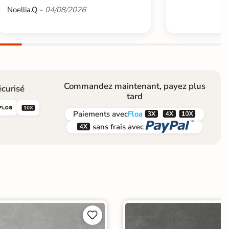
Noellia.Q -
04/08/2026
Commandez maintenant, payez plus
curisé
tard





Paiements
avec
Floa


sans frais avec

