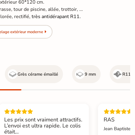
extérieur 60*120 cm.
se, tour de piscine, allée, trottoir, ...
orée, rectifié,
très antidérapant R11.
elage extérieur moderne
Grès cérame émaillé
9 mm
R11 - 
Les prix sont vraiment attractifs.
RAS
L’envoi est ultra rapide. Le colis
Jean Baptiste.L
était...