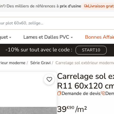
in
Des milliers de références à
prix d'usine
Livraison gra
quet
Lames et Dalles PVC
Bonnes Affai
-10% sur tout avec le code :
START10
rieur moderne
Série Gravi
Carrelage sol extérieur moder
Carrelage sol e


R11 60x120 c
Demande de devis
Dem


39
/m²
€90