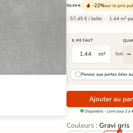
-22%
sur le prix pu
51,15 €
57,45 € / boîte
1.44 m² pa
IL ME FAUT
QUA
m²
Soit
Pensez aux pertes liées a
Ajouter au pan
Disponible - Livré sous 3 à 

Couleurs :
Gravi gris