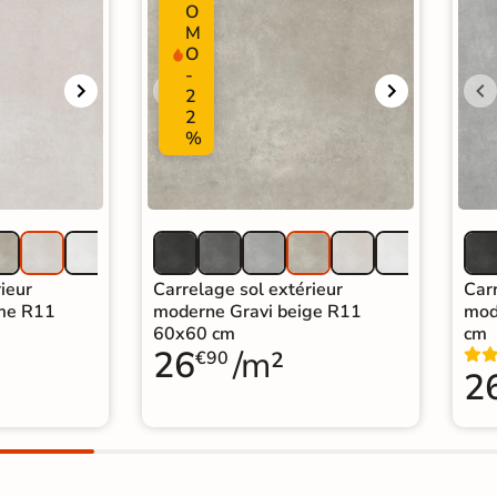
O
M
O
-
2
2
%
ieur
Carrelage sol extérieur
Carr
me R11
moderne Gravi beige R11
mod
60x60 cm
cm
26
/m²
€90
2