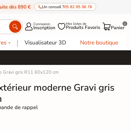
tuite dès 890 €
Un conseil ?
05 82 95 56 76
Mes listes de
Connexion
0




Produits Favoris
Inscription
Panier
res
Visualisateur 3D
Notre boutique
ne Gravi gris R11 60x120 cm
xtérieur moderne Gravi gris
m
ande de rappel