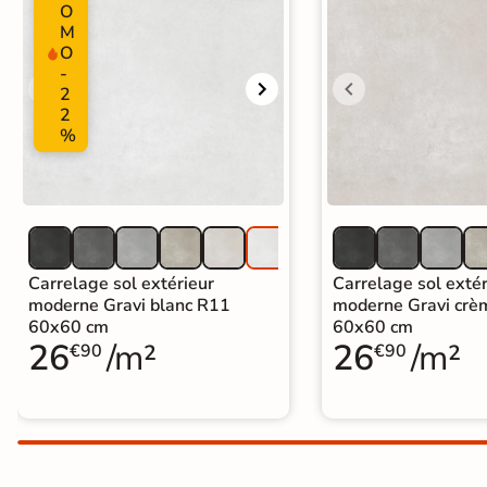
O
Carrelage extra fin
M
O
Voir tous les
-
2
formats
2
%
PAR FINITION
Carrelage poli /
semi-poli
Carrelage brillant
Carrelage sol extérieur
Carrelage sol extér
moderne Gravi blanc R11
moderne Gravi crè
60x60 cm
60x60 cm
Échantillons gratuits
26
/m²
26
/m²
€90
€90
PAIEMENT SÉCURISÉ
Payez comme
il vous plaira