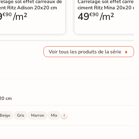
elage sol effet carreaux de
Carrelage sol effet carrea
ent Ritz Adison 20x20 cm
ciment Ritz Mina 20x20 c
9
/m²
49
/m²
€90
€90
Voir tous les produits de la série
20 cm
Beige
Gris
Marron
Mix