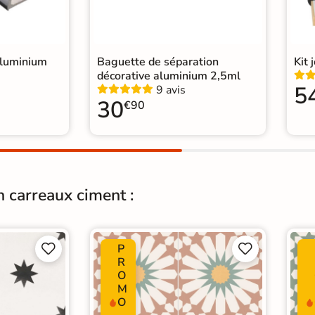
relage Gris
|
on
|
Carrelage 20x20 cm
|
salon moderne
|
WC
aluminium
Baguette de séparation
Kit 
décorative aluminium 2,5ml
5
9 avis
30
€90
n carreaux ciment :
P




R
O
M
O