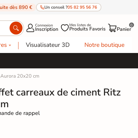
tuite dès 890 €
Un conseil ?
05 82 95 56 76
Mes listes de
Connexion
0




Produits Favoris
Inscription
Panier
res
Visualisateur 3D
Notre boutique
tz Aurora 20x20 cm
ffet carreaux de ciment Ritz
cm
ande de rappel