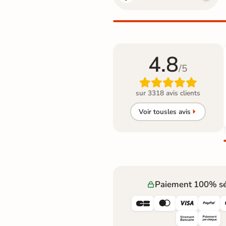
4.8
/5

sur 3318 avis clients
Voir tous
les avis
Paiement 100% sé



