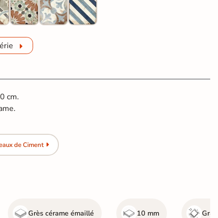
érie
20 cm.
rame.
eaux de Ciment
Grès cérame émaillé
10 mm
Gr4 -