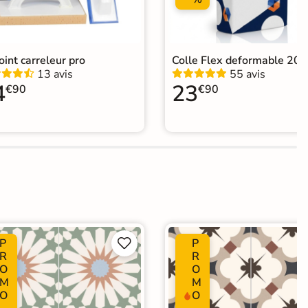
joint carreleur pro
Colle Flex deformable 20k
13 avis
55 avis
4
23
€90
€90
P
P


R
R
O
O
M
M
O
O