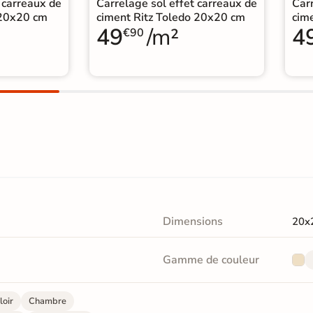
 carreaux de
Carrelage sol effet carreaux de
Carr
 20x20 cm
ciment Ritz Toledo 20x20 cm
cim
49
/m²
4
€90
Dimensions
20x
Gamme de couleur
loir
Chambre