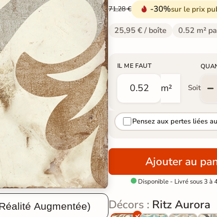
-30%
sur le prix pu
71,28 €
25,95 € / boîte
0.52 m² pa
IL ME FAUT
QUA
m²
Soit
Pensez aux pertes liées a
Ajouter au pan
Disponible - Livré sous 3 à 

Décors :
Ritz Aurora
 Réalité Augmentée)