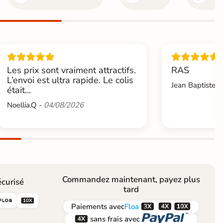
Les prix sont vraiment attractifs.
RAS
L’envoi est ultra rapide. Le colis
Jean Baptiste.L
était...
Noellia.Q -
04/08/2026
Commandez maintenant, payez plus
curisé
tard





Paiements
avec
Floa


sans frais avec