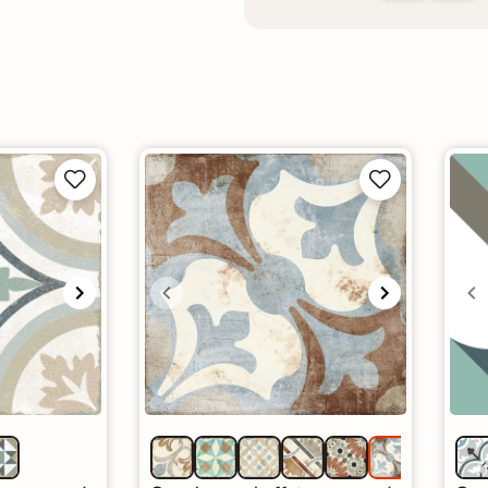



