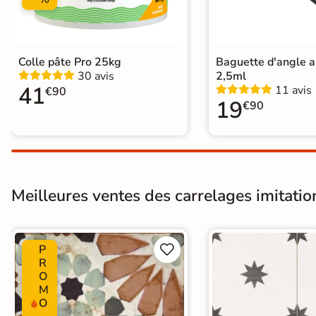
Carrelage carreaux de ciment
|
Car
Carrelage Beige
|
Carrelage marr
Catégories
Carrelage sol cuisine
|
Carrelage 
Carrelage Chambre
|
Carrelage 
Colle pâte Pro 25kg
Baguette d'angle 
30 avis
2,5ml
41
11 avis
€90
19
€90
Meilleures ventes des carrelages imitatio
P


R
O
M
O