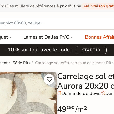
in
Des milliers de références à
prix d'usine
Livraison gra
quet
Lames et Dalles PVC
Bonnes Affai
-10% sur tout avec le code :
START10
ment
Série Ritz
Carrelage sol effet carreaux de ciment Ri
Carrelage sol e


Aurora 20x20 
Demande de devis
Dem


49
/m²
€90