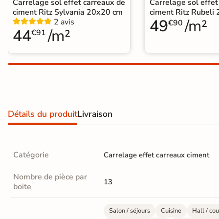
Carrelage sol effet carreaux de
Carrelage sol effet
Carrelage extra fin
ciment Ritz Sylvania 20x20 cm
ciment Ritz Rubeli
49
/m²
2 avis
€90
Voir tous les
44
/m²
€91
formats
PAR FINITION
Carrelage poli /
semi-poli
Détails du produit
Livraison
Carrelage brillant
Échantillons gratuits
Catégorie
Carrelage effet carreaux ciment
BESOIN D'AIDE ?
Nombre de pièce par
13
Besoin d'
aide
boite
et de
conseil ?
Salon / séjours
Cuisine
Hall / cou